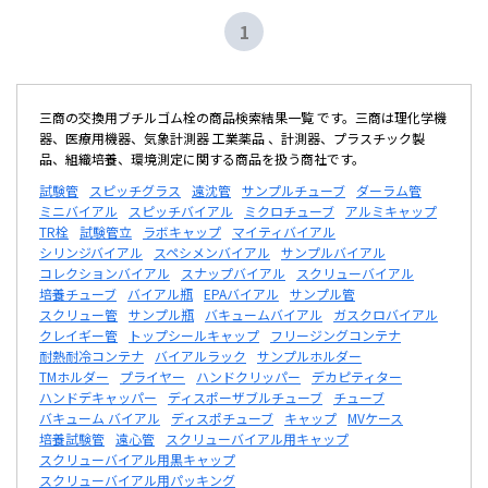
1
三商の交換用ブチルゴム栓の商品検索結果一覧 です。三商は理化学機
器、医療用機器、気象計測器 工業薬品 、計測器、プラスチック製
品、組織培養、環境測定に関する商品を扱う商社です。
試験管
スピッチグラス
遠沈管
サンプルチューブ
ダーラム管
ミニバイアル
スピッチバイアル
ミクロチューブ
アルミキャップ
TR栓
試験管立
ラボキャップ
マイティバイアル
シリンジバイアル
スペシメンバイアル
サンプルバイアル
コレクションバイアル
スナップバイアル
スクリューバイアル
培養チューブ
バイアル瓶
EPAバイアル
サンプル管
スクリュー管
サンプル瓶
バキュームバイアル
ガスクロバイアル
クレイギー管
トップシールキャップ
フリージングコンテナ
耐熱耐冷コンテナ
バイアルラック
サンプルホルダー
TMホルダー
プライヤー
ハンドクリッパー
デカピティター
ハンドデキャッパー
ディスポーザブルチューブ
チューブ
バキューム バイアル
ディスポチューブ
キャップ
MVケース
培養試験管
遠心管
スクリューバイアル用キャップ
スクリューバイアル用黒キャップ
スクリューバイアル用パッキング