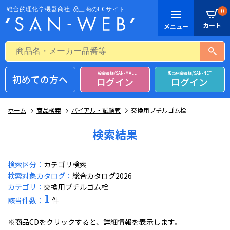
0
一般会員様/SAN-MALL
販売店会員様/SAN-NET
初めての方へ
ログイン
ログイン
ホーム
商品検索
バイアル・試験管
交換用ブチルゴム栓
検索結果
検索区分：
カテゴリ検索
検索対象カタログ：
総合カタログ2026
カテゴリ：
交換用ブチルゴム栓
1
該当件数：
件
※商品CDをクリックすると、詳細情報を表示します。