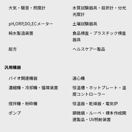
大気・騒音・照度計
水質試験器具・屈折計・分光
光度計
pH,ORP,DO,ECメーター
土壌試験器具
純水製造装置
食品検査・プラスチック検査
器具
局方
ヘルスケアー製品
汎用機器
バイオ関連機器
遠心機
濃縮機・冷却機・循環装置
恒温槽・ホットプレート・温
度コントローラー
撹拌機・粉砕機
恒温器・乾燥器・電気炉
ポンプ
顕微鏡・ルーペ・標本作成関
連製品・UV照射装置