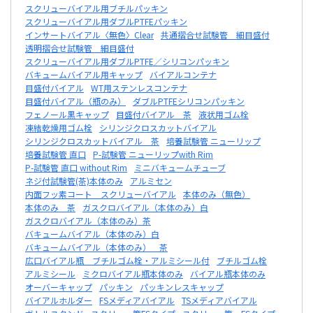
スクリューバイアル用ブチルパッキン
スクリューバイアル用ダブルPTFEパッキン
インサートバイアル〈無色〉Clear
共通摺合せ試験管 細目盛付
透明摺合せ試験管 細目盛付
スクリューバイアル用ダブルPTFE／シリコンパッキン
バキュームバイアル用キャップ
バイアルコンテナ
目盛付バイアル
WT用ステンレスコンテナ
目盛付バイアル（瓶のみ）
ダブルPTFEシリコンパッキン
フェノール黒キャップ
目盛付バイアル 茶
液状用ゴム栓
凍結乾燥用ゴム栓
シリンジクロスカットバイアル
シリンジクロスカットバイアル 茶
培養試験管 ニューリップ
培養試験管 直口
P-試験管 ニューリップwith Rim
P-試験管 直口 without Rim
ミニバキュームチューブ
ネジ付試験管(茶)本体のみ
アルミセン
内面フッ素コート スクリューバイアル
本体のみ（無色）
本体のみ 茶
ガスクロバイアル（本体のみ）白
ガスクロバイアル（本体のみ）茶
バキュームバイアル（本体のみ）白
バキュームバイアル（本体のみ） 茶
広口バイアル瓶 ブチルゴム栓・アルミシール付
ブチルゴム栓
アルミシール
ミクロバイアル瓶本体のみ
バイアル瓶本体のみ
オーバーキャップ
パッキン
パッキンレスキャップ
バイアルホルダー
FSメディアバイアル
TSメディアバイアル