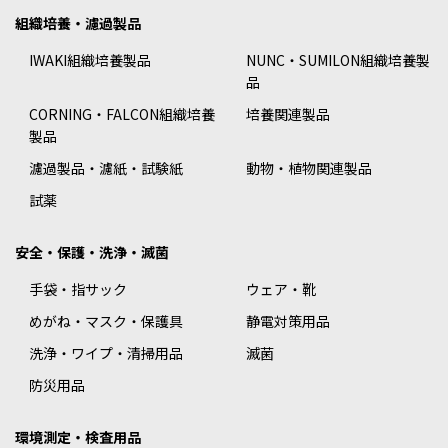
組織培養・濾過製品
IWAKI組織培養製品
NUNC・SUMILON組織培養製
品
CORNING・FALCON組織培養
培養関連製品
製品
濾過製品・濾紙・試験紙
動物・植物関連製品
試薬
安全・保護・洗浄・滅菌
手袋・指サック
ウェア・靴
めがね・マスク・保護具
静電対策用品
洗浄・ワイプ・清掃用品
滅菌
防災用品
環境測定・検査用品