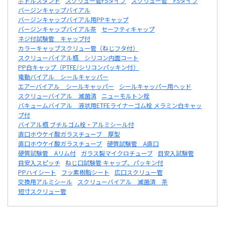
ボトルスタンド
スクリュー管FSタイプ
スクリュー管 FSタイプ
バージンキャップバイアル
バージンキャップバイアル用PPキャップ
バージンキャップバイアル茶
セーフティキャップ
ネジ付試験管 キャップ付
カラーキャップスクリュー管（ねじフタ付）
スクリューバイアル瓶 シリコン内面コート
PP白キャップ（PTFE/シリコンパッキン付）
電動バイアル シールキャッパー
エアーバイアル シールキャッパー
シールキャッパー用ヘッド
スクリューバイアル 滅菌済
ニューモルトン栓
バキュームバイアル 液状用ETFEライナーゴム栓 メラミン白キャッ
プ付
バイアル瓶 ブチルゴム栓・アルミシール付
直口ホウケイ酸ガラスチューブ 厚型
直口ホウケイ酸ガラスチューブ
硬質試験管 A直口
硬質試験管 Aリム付
ガラス製マイクロチューブ
目安入試験管
目安入スピッチ
ねじ口試験管 キャップ、パッキン付
PPハイシート
フッ素樹脂シート
広口スクリュー管
交換用アルミシール
スクリューバイアル 滅菌済 茶
短寸スクリュー管