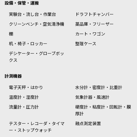
設備・保管・運搬
実験台・流し台・作業台
ドラフトチャンバー
クリーンベンチ・空気清浄機
薬品庫・フリーザー
棚
カート・ワゴン
机・椅子・ロッカー
整理ケース
デシケーター・グローブボッ
クス
計測機器
電子天秤・はかり
水分計・密度計・比重計
温度計・湿度計
気象計器・風速計
流量計・圧力計
硬度計・粘度計・回転計・膜
厚計
テスター・レコーダ・タイマ
融点測定装置
ー・ストップウォッチ