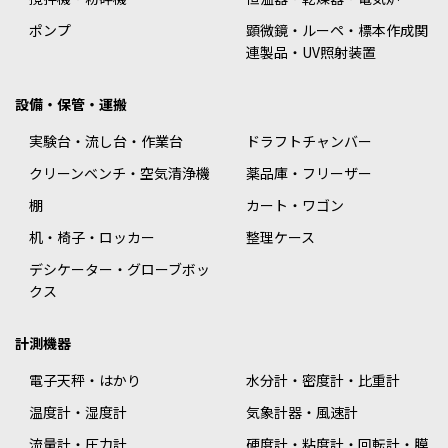
ポンプ
顕微鏡・ルーペ・標本作成関
連製品・UV照射装置
設備・保管・運搬
実験台・流し台・作業台
ドラフトチャンバー
クリーンベンチ・空気清浄機
薬品庫・フリーザー
棚
カート・ワゴン
机・椅子・ロッカー
整理ケース
デシケーター・グローブボッ
クス
計測機器
電子天秤・はかり
水分計・密度計・比重計
温度計・湿度計
気象計器・風速計
流量計・圧力計
硬度計・粘度計・回転計・膜