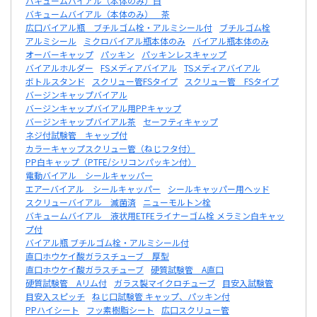
バキュームバイアル（本体のみ）白
バキュームバイアル（本体のみ） 茶
広口バイアル瓶 ブチルゴム栓・アルミシール付
ブチルゴム栓
アルミシール
ミクロバイアル瓶本体のみ
バイアル瓶本体のみ
オーバーキャップ
パッキン
パッキンレスキャップ
バイアルホルダー
FSメディアバイアル
TSメディアバイアル
ボトルスタンド
スクリュー管FSタイプ
スクリュー管 FSタイプ
バージンキャップバイアル
バージンキャップバイアル用PPキャップ
バージンキャップバイアル茶
セーフティキャップ
ネジ付試験管 キャップ付
カラーキャップスクリュー管（ねじフタ付）
PP白キャップ（PTFE/シリコンパッキン付）
電動バイアル シールキャッパー
エアーバイアル シールキャッパー
シールキャッパー用ヘッド
スクリューバイアル 滅菌済
ニューモルトン栓
バキュームバイアル 液状用ETFEライナーゴム栓 メラミン白キャッ
プ付
バイアル瓶 ブチルゴム栓・アルミシール付
直口ホウケイ酸ガラスチューブ 厚型
直口ホウケイ酸ガラスチューブ
硬質試験管 A直口
硬質試験管 Aリム付
ガラス製マイクロチューブ
目安入試験管
目安入スピッチ
ねじ口試験管 キャップ、パッキン付
PPハイシート
フッ素樹脂シート
広口スクリュー管