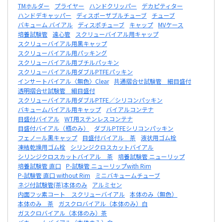
TMホルダー
プライヤー
ハンドクリッパー
デカピティター
ハンドデキャッパー
ディスポーザブルチューブ
チューブ
バキューム バイアル
ディスポチューブ
キャップ
MVケース
培養試験管
遠心管
スクリューバイアル用キャップ
スクリューバイアル用黒キャップ
スクリューバイアル用パッキング
スクリューバイアル用ブチルパッキン
スクリューバイアル用ダブルPTFEパッキン
インサートバイアル〈無色〉Clear
共通摺合せ試験管 細目盛付
透明摺合せ試験管 細目盛付
スクリューバイアル用ダブルPTFE／シリコンパッキン
バキュームバイアル用キャップ
バイアルコンテナ
目盛付バイアル
WT用ステンレスコンテナ
目盛付バイアル（瓶のみ）
ダブルPTFEシリコンパッキン
フェノール黒キャップ
目盛付バイアル 茶
液状用ゴム栓
凍結乾燥用ゴム栓
シリンジクロスカットバイアル
シリンジクロスカットバイアル 茶
培養試験管 ニューリップ
培養試験管 直口
P-試験管 ニューリップwith Rim
P-試験管 直口 without Rim
ミニバキュームチューブ
ネジ付試験管(茶)本体のみ
アルミセン
内面フッ素コート スクリューバイアル
本体のみ（無色）
本体のみ 茶
ガスクロバイアル（本体のみ）白
ガスクロバイアル（本体のみ）茶