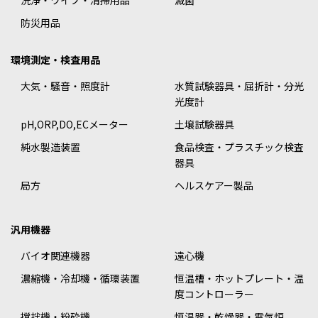
洗浄・ワイプ・清掃用品
滅菌
防災用品
環境測定・検査用品
大気・騒音・照度計
水質試験器具・屈折計・分光
光度計
pH,ORP,DO,ECメーター
土壌試験器具
純水製造装置
食品検査・プラスチック検査
器具
局方
ヘルスケアー製品
汎用機器
バイオ関連機器
遠心機
濃縮機・冷却機・循環装置
恒温槽・ホットプレート・温
度コントローラー
撹拌機・粉砕機
恒温器・乾燥器・電気炉