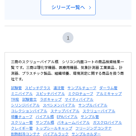
シリーズ一覧へ
1
三商のスクリューバイアル瓶 シリコン内面コートの商品検索結果一
覧 です。三商は理化学機器、医療用機器、気象計測器 工業薬品 、計
測器、プラスチック製品、組織培養、環境測定に関する商品を扱う商
社です。
試験管
スピッチグラス
遠沈管
サンプルチューブ
ダーラム管
ミニバイアル
スピッチバイアル
ミクロチューブ
アルミキャップ
TR栓
試験管立
ラボキャップ
マイティバイアル
シリンジバイアル
スペシメンバイアル
サンプルバイアル
コレクションバイアル
スナップバイアル
スクリューバイアル
培養チューブ
バイアル瓶
EPAバイアル
サンプル管
スクリュー管
サンプル瓶
バキュームバイアル
ガスクロバイアル
クレイギー管
トップシールキャップ
フリージングコンテナ
耐熱耐冷コンテナ
バイアルラック
サンプルホルダー