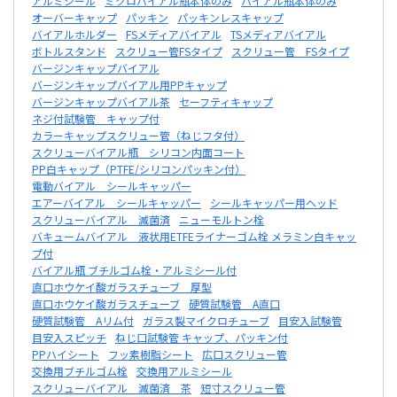
アルミシール
ミクロバイアル瓶本体のみ
バイアル瓶本体のみ
オーバーキャップ
パッキン
パッキンレスキャップ
バイアルホルダー
FSメディアバイアル
TSメディアバイアル
ボトルスタンド
スクリュー管FSタイプ
スクリュー管 FSタイプ
バージンキャップバイアル
バージンキャップバイアル用PPキャップ
バージンキャップバイアル茶
セーフティキャップ
ネジ付試験管 キャップ付
カラーキャップスクリュー管（ねじフタ付）
スクリューバイアル瓶 シリコン内面コート
PP白キャップ（PTFE/シリコンパッキン付）
電動バイアル シールキャッパー
エアーバイアル シールキャッパー
シールキャッパー用ヘッド
スクリューバイアル 滅菌済
ニューモルトン栓
バキュームバイアル 液状用ETFEライナーゴム栓 メラミン白キャッ
プ付
バイアル瓶 ブチルゴム栓・アルミシール付
直口ホウケイ酸ガラスチューブ 厚型
直口ホウケイ酸ガラスチューブ
硬質試験管 A直口
硬質試験管 Aリム付
ガラス製マイクロチューブ
目安入試験管
目安入スピッチ
ねじ口試験管 キャップ、パッキン付
PPハイシート
フッ素樹脂シート
広口スクリュー管
交換用ブチルゴム栓
交換用アルミシール
スクリューバイアル 滅菌済 茶
短寸スクリュー管