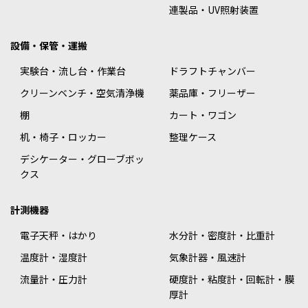
連製品・UV照射装置
設備・保管・運搬
実験台・流し台・作業台
ドラフトチャンバー
クリーンベンチ・空気清浄機
薬品庫・フリーザー
棚
カート・ワゴン
机・椅子・ロッカー
整理ケース
デシケーター・グローブボッ
クス
計測機器
電子天秤・はかり
水分計・密度計・比重計
温度計・湿度計
気象計器・風速計
流量計・圧力計
硬度計・粘度計・回転計・膜
厚計