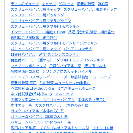
ディスポチューブ
キャップ
MVケース
培養試験管
遠心管
スクリューバイアル用キャップ
スクリューバイアル用黒キャップ
スクリューバイアル用パッキング
スクリューバイアル用ブチルパッキン
スクリューバイアル用ダブルPTFEパッキン
インサートバイアル〈無色〉Clear
共通摺合せ試験管 細目盛付
透明摺合せ試験管 細目盛付
スクリューバイアル用ダブルPTFE／シリコンパッキン
バキュームバイアル用キャップ
バイアルコンテナ
目盛付バイアル
WT用ステンレスコンテナ
目盛付バイアル（瓶のみ）
ダブルPTFEシリコンパッキン
フェノール黒キャップ
目盛付バイアル 茶
液状用ゴム栓
凍結乾燥用ゴム栓
シリンジクロスカットバイアル
シリンジクロスカットバイアル 茶
培養試験管 ニューリップ
培養試験管 直口
P-試験管 ニューリップwith Rim
P-試験管 直口 without Rim
ミニバキュームチューブ
ネジ付試験管(茶)本体のみ
アルミセン
内面フッ素コート スクリューバイアル
本体のみ（無色）
本体のみ 茶
ガスクロバイアル（本体のみ）白
ガスクロバイアル（本体のみ）茶
バキュームバイアル（本体のみ）白
バキュームバイアル（本体のみ） 茶
広口バイアル瓶 ブチルゴム栓・アルミシール付
ブチルゴム栓