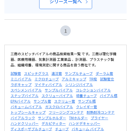
シリーズ一覧へ
1
三商のスピッチバイアルの商品検索結果一覧 です。三商は理化学機
器、医療用機器、気象計測器 工業薬品 、計測器、プラスチック製
品、組織培養、環境測定に関する商品を扱う商社です。
試験管
スピッチグラス
遠沈管
サンプルチューブ
ダーラム管
ミニバイアル
ミクロチューブ
アルミキャップ
TR栓
試験管立
ラボキャップ
マイティバイアル
シリンジバイアル
スペシメンバイアル
サンプルバイアル
コレクションバイアル
スナップバイアル
スクリューバイアル
培養チューブ
バイアル瓶
EPAバイアル
サンプル管
スクリュー管
サンプル瓶
バキュームバイアル
ガスクロバイアル
クレイギー管
トップシールキャップ
フリージングコンテナ
耐熱耐冷コンテナ
バイアルラック
サンプルホルダー
TMホルダー
プライヤー
ハンドクリッパー
デカピティター
ハンドデキャッパー
ディスポーザブルチューブ
チューブ
バキューム バイアル