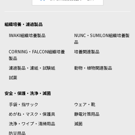
組織培養・濾過製品
IWAKI組織培養製品
NUNC・SUMILON組織培養製
品
CORNING・FALCON組織培養
培養関連製品
製品
濾過製品・濾紙・試験紙
動物・植物関連製品
試薬
安全・保護・洗浄・滅菌
手袋・指サック
ウェア・靴
めがね・マスク・保護具
静電対策用品
洗浄・ワイプ・清掃用品
滅菌
防災用品