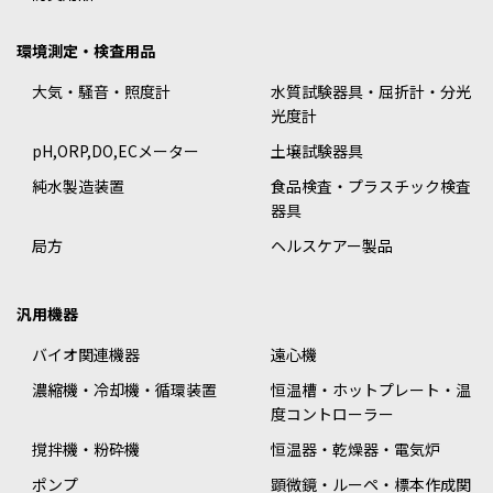
環境測定・検査用品
大気・騒音・照度計
水質試験器具・屈折計・分光
光度計
pH,ORP,DO,ECメーター
土壌試験器具
純水製造装置
食品検査・プラスチック検査
器具
局方
ヘルスケアー製品
汎用機器
バイオ関連機器
遠心機
濃縮機・冷却機・循環装置
恒温槽・ホットプレート・温
度コントローラー
撹拌機・粉砕機
恒温器・乾燥器・電気炉
ポンプ
顕微鏡・ルーペ・標本作成関