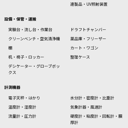
連製品・UV照射装置
設備・保管・運搬
実験台・流し台・作業台
ドラフトチャンバー
クリーンベンチ・空気清浄機
薬品庫・フリーザー
棚
カート・ワゴン
机・椅子・ロッカー
整理ケース
デシケーター・グローブボッ
クス
計測機器
電子天秤・はかり
水分計・密度計・比重計
温度計・湿度計
気象計器・風速計
流量計・圧力計
硬度計・粘度計・回転計・膜
厚計