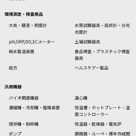
環境測定・検査用品
大気・騒音・照度計
水質試験器具・屈折計・分光
光度計
pH,ORP,DO,ECメーター
土壌試験器具
純水製造装置
食品検査・プラスチック検査
器具
局方
ヘルスケアー製品
汎用機器
バイオ関連機器
遠心機
濃縮機・冷却機・循環装置
恒温槽・ホットプレート・温
度コントローラー
撹拌機・粉砕機
恒温器・乾燥器・電気炉
ポンプ
顕微鏡・ルーペ・標本作成関