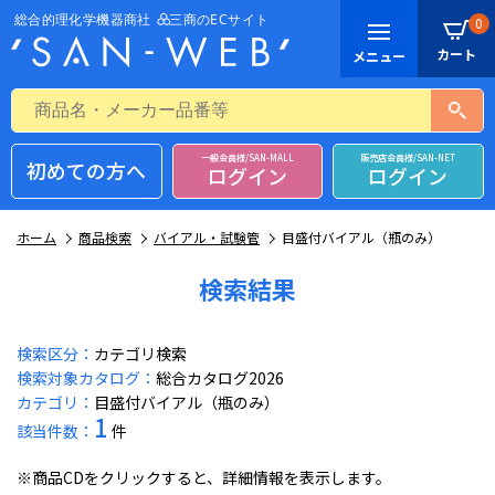
0
一般会員様/SAN-MALL
販売店会員様/SAN-NET
初めての方へ
ログイン
ログイン
ホーム
商品検索
バイアル・試験管
目盛付バイアル（瓶のみ）
検索結果
検索区分：
カテゴリ検索
検索対象カタログ：
総合カタログ2026
カテゴリ：
目盛付バイアル（瓶のみ）
1
該当件数：
件
※商品CDをクリックすると、詳細情報を表示します。