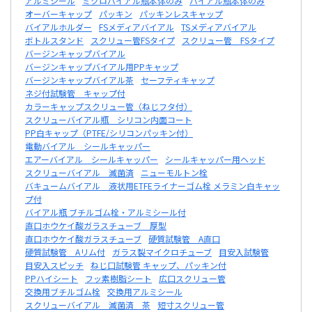
アルミシール
ミクロバイアル瓶本体のみ
バイアル瓶本体のみ
オーバーキャップ
パッキン
パッキンレスキャップ
バイアルホルダー
FSメディアバイアル
TSメディアバイアル
ボトルスタンド
スクリュー管FSタイプ
スクリュー管 FSタイプ
バージンキャップバイアル
バージンキャップバイアル用PPキャップ
バージンキャップバイアル茶
セーフティキャップ
ネジ付試験管 キャップ付
カラーキャップスクリュー管（ねじフタ付）
スクリューバイアル瓶 シリコン内面コート
PP白キャップ（PTFE/シリコンパッキン付）
電動バイアル シールキャッパー
エアーバイアル シールキャッパー
シールキャッパー用ヘッド
スクリューバイアル 滅菌済
ニューモルトン栓
バキュームバイアル 液状用ETFEライナーゴム栓 メラミン白キャッ
プ付
バイアル瓶 ブチルゴム栓・アルミシール付
直口ホウケイ酸ガラスチューブ 厚型
直口ホウケイ酸ガラスチューブ
硬質試験管 A直口
硬質試験管 Aリム付
ガラス製マイクロチューブ
目安入試験管
目安入スピッチ
ねじ口試験管 キャップ、パッキン付
PPハイシート
フッ素樹脂シート
広口スクリュー管
交換用ブチルゴム栓
交換用アルミシール
スクリューバイアル 滅菌済 茶
短寸スクリュー管