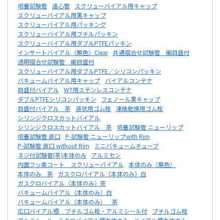
培養試験管
遠心管
スクリューバイアル用キャップ
スクリューバイアル用黒キャップ
スクリューバイアル用パッキング
スクリューバイアル用ブチルパッキン
スクリューバイアル用ダブルPTFEパッキン
インサートバイアル〈無色〉Clear
共通摺合せ試験管 細目盛付
透明摺合せ試験管 細目盛付
スクリューバイアル用ダブルPTFE／シリコンパッキン
バキュームバイアル用キャップ
バイアルコンテナ
目盛付バイアル
WT用ステンレスコンテナ
ダブルPTFEシリコンパッキン
フェノール黒キャップ
目盛付バイアル 茶
液状用ゴム栓
凍結乾燥用ゴム栓
シリンジクロスカットバイアル
シリンジクロスカットバイアル 茶
培養試験管 ニューリップ
培養試験管 直口
P-試験管 ニューリップwith Rim
P-試験管 直口 without Rim
ミニバキュームチューブ
ネジ付試験管(茶)本体のみ
アルミセン
内面フッ素コート スクリューバイアル
本体のみ（無色）
本体のみ 茶
ガスクロバイアル（本体のみ）白
ガスクロバイアル（本体のみ）茶
バキュームバイアル（本体のみ）白
バキュームバイアル（本体のみ） 茶
広口バイアル瓶 ブチルゴム栓・アルミシール付
ブチルゴム栓