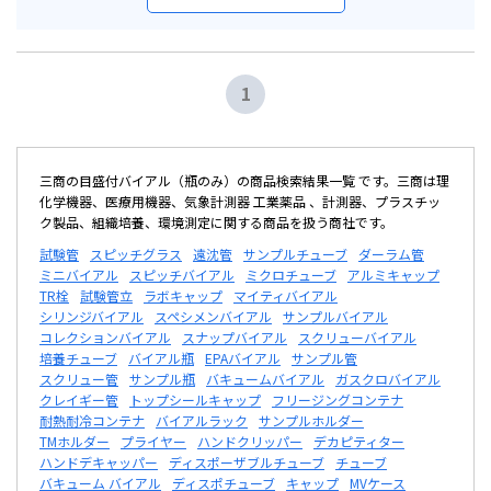
1
三商の目盛付バイアル（瓶のみ）の商品検索結果一覧 です。三商は理
化学機器、医療用機器、気象計測器 工業薬品 、計測器、プラスチッ
ク製品、組織培養、環境測定に関する商品を扱う商社です。
試験管
スピッチグラス
遠沈管
サンプルチューブ
ダーラム管
ミニバイアル
スピッチバイアル
ミクロチューブ
アルミキャップ
TR栓
試験管立
ラボキャップ
マイティバイアル
シリンジバイアル
スペシメンバイアル
サンプルバイアル
コレクションバイアル
スナップバイアル
スクリューバイアル
培養チューブ
バイアル瓶
EPAバイアル
サンプル管
スクリュー管
サンプル瓶
バキュームバイアル
ガスクロバイアル
クレイギー管
トップシールキャップ
フリージングコンテナ
耐熱耐冷コンテナ
バイアルラック
サンプルホルダー
TMホルダー
プライヤー
ハンドクリッパー
デカピティター
ハンドデキャッパー
ディスポーザブルチューブ
チューブ
バキューム バイアル
ディスポチューブ
キャップ
MVケース