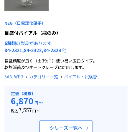
NEG（日電理化硝子）
目盛付バイアル（瓶のみ）
6種類
の製品があります
84-2321,84-2322,84-2323
他
※
目盛精度が良く（±3％
）使い易い広口タイプ。
乾熱滅菌及びオートクレーブに対応します。
SAN-WEB
カテゴリー一覧
バイアル・試験管
定価（税抜）
6,870
～
円
7,557
税込
円 ～
シリーズ一覧へ