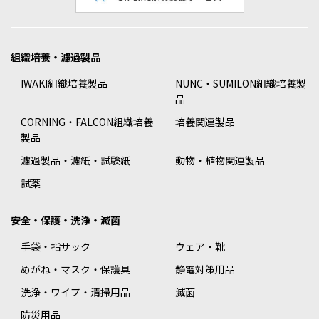
組織培養・濾過製品
IWAKI組織培養製品
NUNC・SUMILON組織培養製
品
CORNING・FALCON組織培養
培養関連製品
製品
濾過製品・濾紙・試験紙
動物・植物関連製品
試薬
安全・保護・洗浄・滅菌
手袋・指サック
ウェア・靴
めがね・マスク・保護具
静電対策用品
洗浄・ワイプ・清掃用品
滅菌
防災用品