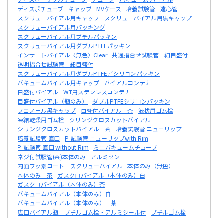
ディスポチューブ
キャップ
MVケース
培養試験管
遠心管
スクリューバイアル用キャップ
スクリューバイアル用黒キャップ
スクリューバイアル用パッキング
スクリューバイアル用ブチルパッキン
スクリューバイアル用ダブルPTFEパッキン
インサートバイアル〈無色〉Clear
共通摺合せ試験管 細目盛付
透明摺合せ試験管 細目盛付
スクリューバイアル用ダブルPTFE／シリコンパッキン
バキュームバイアル用キャップ
バイアルコンテナ
目盛付バイアル
WT用ステンレスコンテナ
目盛付バイアル（瓶のみ）
ダブルPTFEシリコンパッキン
フェノール黒キャップ
目盛付バイアル 茶
液状用ゴム栓
凍結乾燥用ゴム栓
シリンジクロスカットバイアル
シリンジクロスカットバイアル 茶
培養試験管 ニューリップ
培養試験管 直口
P-試験管 ニューリップwith Rim
P-試験管 直口 without Rim
ミニバキュームチューブ
ネジ付試験管(茶)本体のみ
アルミセン
内面フッ素コート スクリューバイアル
本体のみ（無色）
本体のみ 茶
ガスクロバイアル（本体のみ）白
ガスクロバイアル（本体のみ）茶
バキュームバイアル（本体のみ）白
バキュームバイアル（本体のみ） 茶
広口バイアル瓶 ブチルゴム栓・アルミシール付
ブチルゴム栓