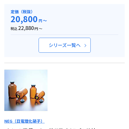
定価（税抜）
20,800
～
円
22,880
税込
円 ～
シリーズ一覧へ
NEG（日電理化硝子）