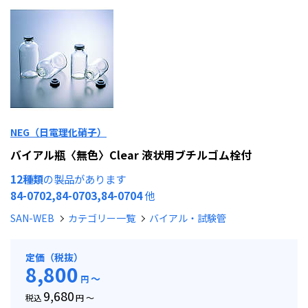
NEG（日電理化硝子）
バイアル瓶〈無色〉Clear 液状用ブチルゴム栓付
12種類
の製品があります
84-0702,84-0703,84-0704
他
SAN-WEB
カテゴリー一覧
バイアル・試験管
定価（税抜）
8,800
～
円
9,680
税込
円 ～