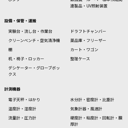
連製品・UV照射装置
設備・保管・運搬
実験台・流し台・作業台
ドラフトチャンバー
クリーンベンチ・空気清浄機
薬品庫・フリーザー
棚
カート・ワゴン
机・椅子・ロッカー
整理ケース
デシケーター・グローブボッ
クス
計測機器
電子天秤・はかり
水分計・密度計・比重計
温度計・湿度計
気象計器・風速計
流量計・圧力計
硬度計・粘度計・回転計・膜
厚計