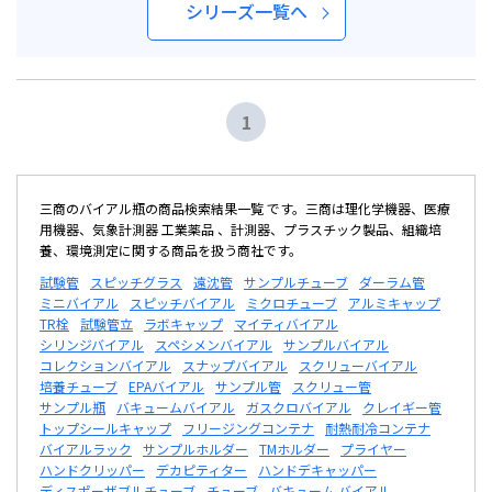
シリーズ一覧へ
1
三商のバイアル瓶の商品検索結果一覧 です。三商は理化学機器、医療
用機器、気象計測器 工業薬品 、計測器、プラスチック製品、組織培
養、環境測定に関する商品を扱う商社です。
試験管
スピッチグラス
遠沈管
サンプルチューブ
ダーラム管
ミニバイアル
スピッチバイアル
ミクロチューブ
アルミキャップ
TR栓
試験管立
ラボキャップ
マイティバイアル
シリンジバイアル
スペシメンバイアル
サンプルバイアル
コレクションバイアル
スナップバイアル
スクリューバイアル
培養チューブ
EPAバイアル
サンプル管
スクリュー管
サンプル瓶
バキュームバイアル
ガスクロバイアル
クレイギー管
トップシールキャップ
フリージングコンテナ
耐熱耐冷コンテナ
バイアルラック
サンプルホルダー
TMホルダー
プライヤー
ハンドクリッパー
デカピティター
ハンドデキャッパー
ディスポーザブルチューブ
チューブ
バキューム バイアル