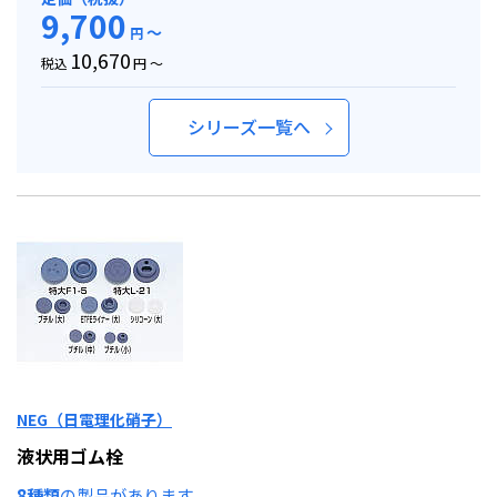
9,700
～
円
10,670
税込
円 ～
シリーズ一覧へ
NEG（日電理化硝子）
液状用ゴム栓
8種類
の製品があります