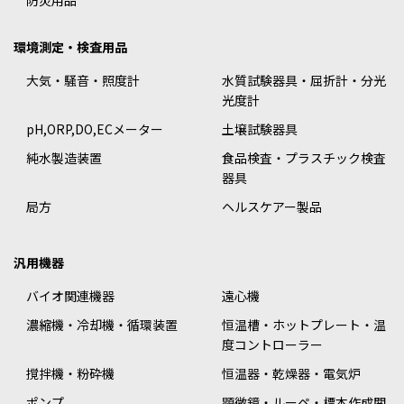
防災用品
環境測定・検査用品
大気・騒音・照度計
水質試験器具・屈折計・分光
光度計
pH,ORP,DO,ECメーター
土壌試験器具
純水製造装置
食品検査・プラスチック検査
器具
局方
ヘルスケアー製品
汎用機器
バイオ関連機器
遠心機
濃縮機・冷却機・循環装置
恒温槽・ホットプレート・温
度コントローラー
撹拌機・粉砕機
恒温器・乾燥器・電気炉
ポンプ
顕微鏡・ルーペ・標本作成関