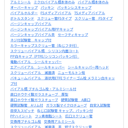
アルミシール
ミクロバイアル瓶本体のみ
バイアル瓶本体のみ
オーバーキャップ
パッキン
パッキンレスキャップ
バイアルホルダー
FSメディアバイアル
TSメディアバイアル
ボトルスタンド
スクリュー管FSタイプ
スクリュー管 FSタイプ
バージンキャップバイアル
バージンキャップバイアル用PPキャップ
バージンキャップバイアル茶
セーフティキャップ
ネジ付試験管 キャップ付
カラーキャップスクリュー管（ねじフタ付）
スクリューバイアル瓶 シリコン内面コート
PP白キャップ（PTFE/シリコンパッキン付）
電動バイアル シールキャッパー
エアーバイアル シールキャッパー
シールキャッパー用ヘッド
スクリューバイアル 滅菌済
ニューモルトン栓
バキュームバイアル 液状用ETFEライナーゴム栓 メラミン白キャッ
プ付
バイアル瓶 ブチルゴム栓・アルミシール付
直口ホウケイ酸ガラスチューブ 厚型
直口ホウケイ酸ガラスチューブ
硬質試験管 A直口
硬質試験管 Aリム付
ガラス製マイクロチューブ
目安入試験管
目安入スピッチ
ねじ口試験管 キャップ、パッキン付
PPハイシート
フッ素樹脂シート
広口スクリュー管
交換用ブチルゴム栓
交換用アルミシール
スクリューバイアル 滅菌済 茶
短寸スクリュー管