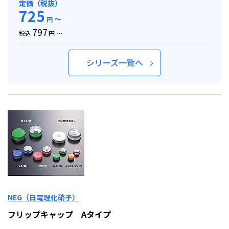
定価（税抜）
725
～
円
797
税込
円 ～
シリーズ一覧へ
NEG（日電理化硝子）
フリップキャップ Aタイプ