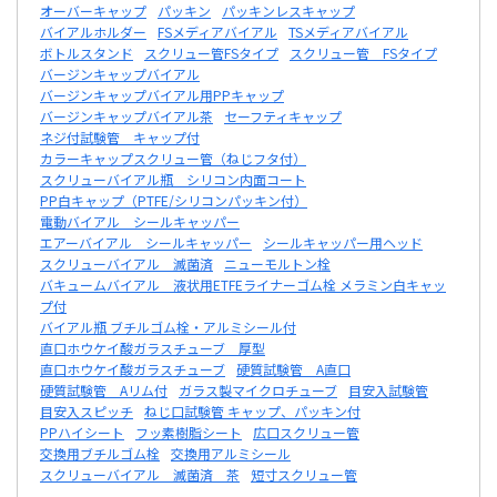
オーバーキャップ
パッキン
パッキンレスキャップ
バイアルホルダー
FSメディアバイアル
TSメディアバイアル
ボトルスタンド
スクリュー管FSタイプ
スクリュー管 FSタイプ
バージンキャップバイアル
バージンキャップバイアル用PPキャップ
バージンキャップバイアル茶
セーフティキャップ
ネジ付試験管 キャップ付
カラーキャップスクリュー管（ねじフタ付）
スクリューバイアル瓶 シリコン内面コート
PP白キャップ（PTFE/シリコンパッキン付）
電動バイアル シールキャッパー
エアーバイアル シールキャッパー
シールキャッパー用ヘッド
スクリューバイアル 滅菌済
ニューモルトン栓
バキュームバイアル 液状用ETFEライナーゴム栓 メラミン白キャッ
プ付
バイアル瓶 ブチルゴム栓・アルミシール付
直口ホウケイ酸ガラスチューブ 厚型
直口ホウケイ酸ガラスチューブ
硬質試験管 A直口
硬質試験管 Aリム付
ガラス製マイクロチューブ
目安入試験管
目安入スピッチ
ねじ口試験管 キャップ、パッキン付
PPハイシート
フッ素樹脂シート
広口スクリュー管
交換用ブチルゴム栓
交換用アルミシール
スクリューバイアル 滅菌済 茶
短寸スクリュー管