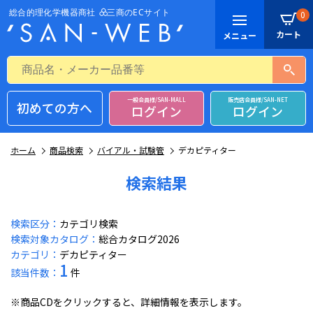
0
一般会員様/SAN-MALL
販売店会員様/SAN-NET
初めての方へ
ログイン
ログイン
ホーム
商品検索
バイアル・試験管
デカピティター
検索結果
検索区分：
カテゴリ検索
検索対象カタログ：
総合カタログ2026
カテゴリ：
デカピティター
1
該当件数：
件
※商品CDをクリックすると、詳細情報を表示します。