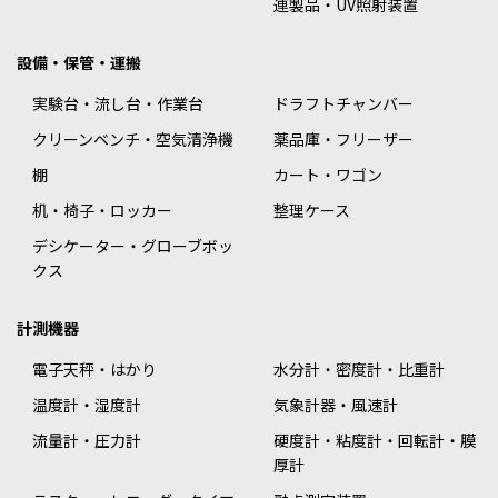
連製品・UV照射装置
設備・保管・運搬
実験台・流し台・作業台
ドラフトチャンバー
クリーンベンチ・空気清浄機
薬品庫・フリーザー
棚
カート・ワゴン
机・椅子・ロッカー
整理ケース
デシケーター・グローブボッ
クス
計測機器
電子天秤・はかり
水分計・密度計・比重計
温度計・湿度計
気象計器・風速計
流量計・圧力計
硬度計・粘度計・回転計・膜
厚計