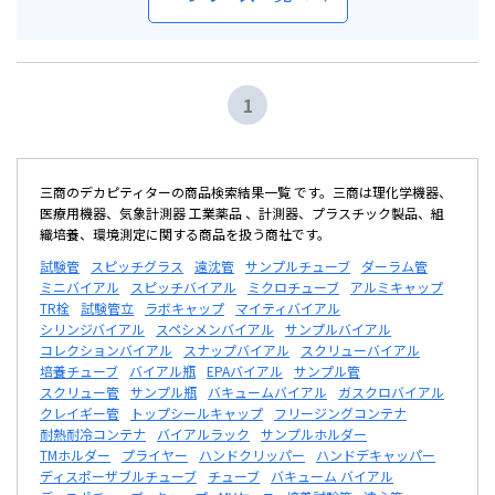
1
三商のデカピティターの商品検索結果一覧 です。三商は理化学機器、
医療用機器、気象計測器 工業薬品 、計測器、プラスチック製品、組
織培養、環境測定に関する商品を扱う商社です。
試験管
スピッチグラス
遠沈管
サンプルチューブ
ダーラム管
ミニバイアル
スピッチバイアル
ミクロチューブ
アルミキャップ
TR栓
試験管立
ラボキャップ
マイティバイアル
シリンジバイアル
スペシメンバイアル
サンプルバイアル
コレクションバイアル
スナップバイアル
スクリューバイアル
培養チューブ
バイアル瓶
EPAバイアル
サンプル管
スクリュー管
サンプル瓶
バキュームバイアル
ガスクロバイアル
クレイギー管
トップシールキャップ
フリージングコンテナ
耐熱耐冷コンテナ
バイアルラック
サンプルホルダー
TMホルダー
プライヤー
ハンドクリッパー
ハンドデキャッパー
ディスポーザブルチューブ
チューブ
バキューム バイアル