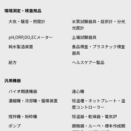
環境測定・検査用品
大気・騒音・照度計
水質試験器具・屈折計・分光
光度計
pH,ORP,DO,ECメーター
土壌試験器具
純水製造装置
食品検査・プラスチック検査
器具
局方
ヘルスケアー製品
汎用機器
バイオ関連機器
遠心機
濃縮機・冷却機・循環装置
恒温槽・ホットプレート・温
度コントローラー
撹拌機・粉砕機
恒温器・乾燥器・電気炉
ポンプ
顕微鏡・ルーペ・標本作成関