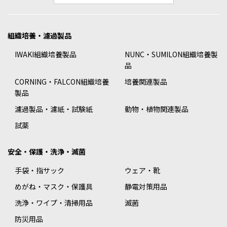
組織培養・濾過製品
IWAKI組織培養製品
NUNC・SUMILON組織培養製
品
CORNING・FALCON組織培養
培養関連製品
製品
濾過製品・濾紙・試験紙
動物・植物関連製品
試薬
安全・保護・洗浄・滅菌
手袋・指サック
ウェア・靴
めがね・マスク・保護具
静電対策用品
洗浄・ワイプ・清掃用品
滅菌
防災用品