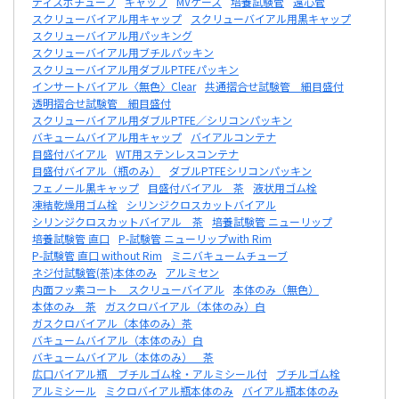
ディスポチューブ
キャップ
MVケース
培養試験管
遠心管
スクリューバイアル用キャップ
スクリューバイアル用黒キャップ
スクリューバイアル用パッキング
スクリューバイアル用ブチルパッキン
スクリューバイアル用ダブルPTFEパッキン
インサートバイアル〈無色〉Clear
共通摺合せ試験管 細目盛付
透明摺合せ試験管 細目盛付
スクリューバイアル用ダブルPTFE／シリコンパッキン
バキュームバイアル用キャップ
バイアルコンテナ
目盛付バイアル
WT用ステンレスコンテナ
目盛付バイアル（瓶のみ）
ダブルPTFEシリコンパッキン
フェノール黒キャップ
目盛付バイアル 茶
液状用ゴム栓
凍結乾燥用ゴム栓
シリンジクロスカットバイアル
シリンジクロスカットバイアル 茶
培養試験管 ニューリップ
培養試験管 直口
P-試験管 ニューリップwith Rim
P-試験管 直口 without Rim
ミニバキュームチューブ
ネジ付試験管(茶)本体のみ
アルミセン
内面フッ素コート スクリューバイアル
本体のみ（無色）
本体のみ 茶
ガスクロバイアル（本体のみ）白
ガスクロバイアル（本体のみ）茶
バキュームバイアル（本体のみ）白
バキュームバイアル（本体のみ） 茶
広口バイアル瓶 ブチルゴム栓・アルミシール付
ブチルゴム栓
アルミシール
ミクロバイアル瓶本体のみ
バイアル瓶本体のみ