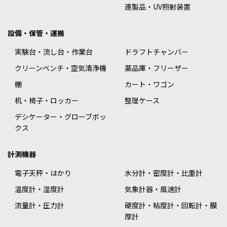
連製品・UV照射装置
設備・保管・運搬
実験台・流し台・作業台
ドラフトチャンバー
クリーンベンチ・空気清浄機
薬品庫・フリーザー
棚
カート・ワゴン
机・椅子・ロッカー
整理ケース
デシケーター・グローブボッ
クス
計測機器
電子天秤・はかり
水分計・密度計・比重計
温度計・湿度計
気象計器・風速計
流量計・圧力計
硬度計・粘度計・回転計・膜
厚計