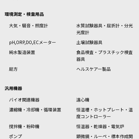
環境測定・検査用品
大気・騒音・照度計
水質試験器具・屈折計・分光
光度計
pH,ORP,DO,ECメーター
土壌試験器具
純水製造装置
食品検査・プラスチック検査
器具
局方
ヘルスケアー製品
汎用機器
バイオ関連機器
遠心機
濃縮機・冷却機・循環装置
恒温槽・ホットプレート・温
度コントローラー
撹拌機・粉砕機
恒温器・乾燥器・電気炉
ポンプ
顕微鏡・ルーペ・標本作成関