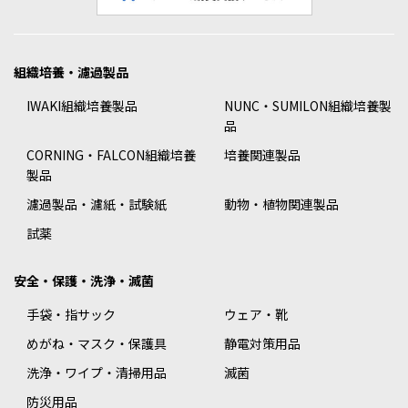
組織培養・濾過製品
IWAKI組織培養製品
NUNC・SUMILON組織培養製
品
CORNING・FALCON組織培養
培養関連製品
製品
濾過製品・濾紙・試験紙
動物・植物関連製品
試薬
安全・保護・洗浄・滅菌
手袋・指サック
ウェア・靴
めがね・マスク・保護具
静電対策用品
洗浄・ワイプ・清掃用品
滅菌
防災用品