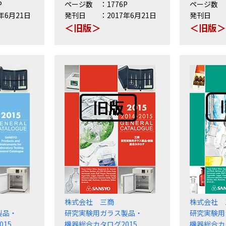
P
ページ数
1776P
ページ数
8年6月21日
発刊日
2017年6月21日
発刊日
＜旧版＞
＜旧版
株式会社 三商
株式会社 
製品・
研究実験用ガラス製品・
研究実験用
15
機器総合カタログ2015
機器総合カ