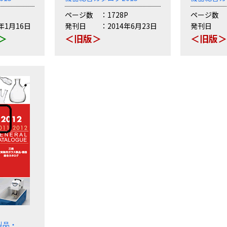
ページ数
1728P
ページ数
5年1月16日
発刊日
2014年6月23日
発刊日
r＞
＜旧版＞
＜旧版
製品・