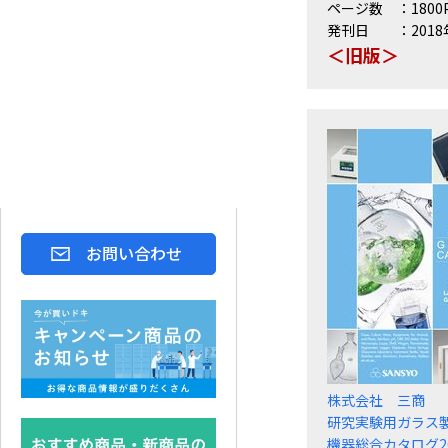
ページ数
1800
発刊日
201
＜旧版＞
お問い合わせ
株式会社 三商
研究実験用ガラス
機器総合カタログ20