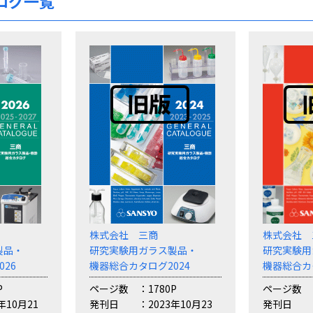
ログ一覧
株式会社 三商
株式会社 
製品・
研究実験用ガラス製品・
研究実験用
26
機器総合カタログ2024
機器総合カ
P
ページ数
1780P
ページ数
年10月21
発刊日
2023年10月23
発刊日