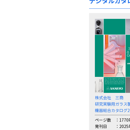
デジタルカタ
株式会社 三商
研究実験用ガラス
機器総合カタログ20
ページ数
1770
発刊日
2025