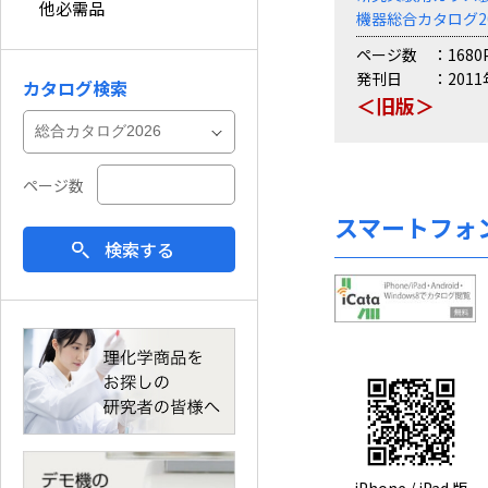
他必需品
機器総合カタログ20
ページ数
1680
発刊日
201
カタログ検索
＜旧版＞
ページ数
スマートフォ
検索する