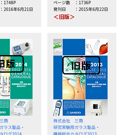
1748P
ページ数
1736P
2016年6月21日
発刊日
2015年6月22日
＞
＜旧版＞
三商
株式会社 三商
ガラス製品・
研究実験用ガラス製品・
タログ2014
機器総合カタログ2013