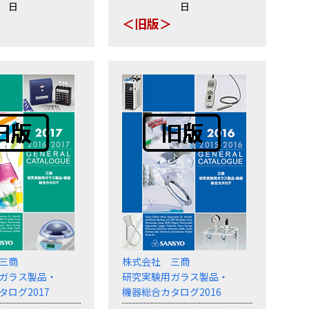
日
日
＞
＜旧版＞
三商
株式会社 三商
ガラス製品・
研究実験用ガラス製品・
タログ2017
機器総合カタログ2016