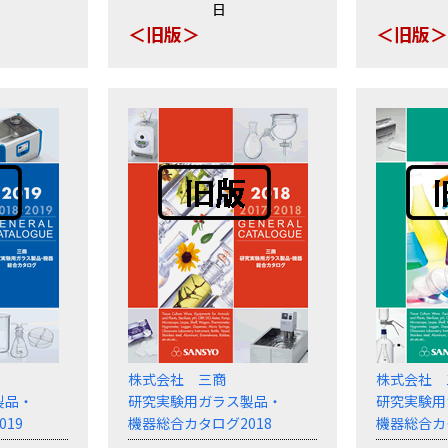
日
＜旧版＞
＜旧版
株式会社 三商
株式会社 
製品・
研究実験用ガラス製品・
研究実験用
19
機器総合カタログ2018
機器総合カ