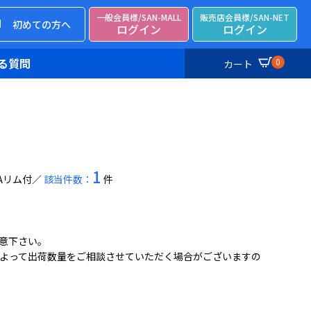
一般会員様/SAN-MALL
販売店会員様/SAN-NET
初めての方へ
ログイン
ログイン
る質問
0
カート
1
Aリム付
該当件数：
件
意下さい。
よって出荷数量をご相談させていただく場合がございますの