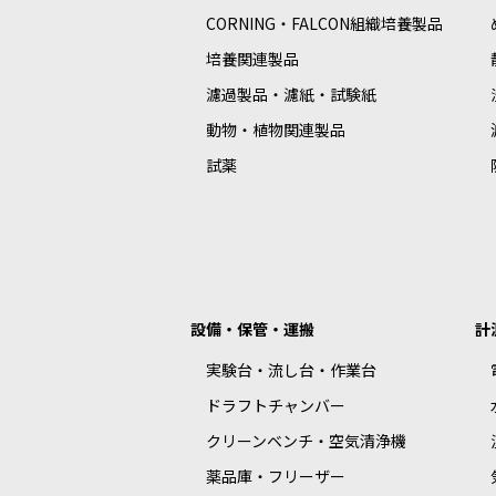
CORNING・FALCON組織培養製品
培養関連製品
濾過製品・濾紙・試験紙
動物・植物関連製品
試薬
設備・保管・運搬
計
実験台・流し台・作業台
ドラフトチャンバー
クリーンベンチ・空気清浄機
薬品庫・フリーザー