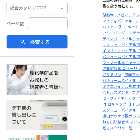
品を扱う商社です。
試験管
スピッチグラ
マイティバイアル
シ
ページ数
バイアル瓶
EPAバイ
フリージングコンテナ
ディスポーザブルチュ
検索する
スクリューバイアル用
インサートバイアル〈無
バキュームバイアル用
フェノール黒キャップ
培養試験管 ニューリ
アルミセン
内面フッ
バキュームバイアル（
ミクロバイアル瓶本体
ボトルスタンド
スク
セーフティキャップ
PP白キャップ（PTF
スクリューバイアル 
直口ホウケイ酸ガラス
ねじ口試験管 キャッ
短寸スクリュー管