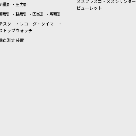
メスフラスコ・メスシリンダー
流量計・圧力計
ビューレット
硬度計・粘度計・回転計・膜厚計
テスター・レコーダ・タイマー・
ストップウォッチ
融点測定装置