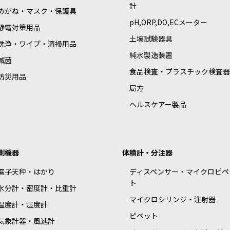
計
めがね・マスク・保護具
pH,ORP,DO,ECメーター
静電対策用品
土壌試験器具
洗浄・ワイプ・清掃用品
純水製造装置
滅菌
食品検査・プラスチック検査器
防災用品
局方
ヘルスケアー製品
測機器
体積計・分注器
電子天秤・はかり
ディスペンサー・マイクロピペ
ト
水分計・密度計・比重計
マイクロシリンジ・注射器
温度計・湿度計
ピペット
気象計器・風速計