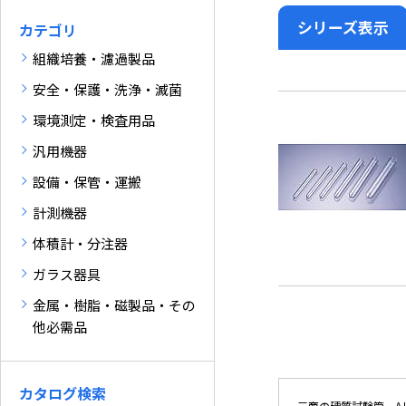
シリーズ表示
カテゴリ
組織培養・濾過製品
安全・保護・洗浄・滅菌
環境測定・検査用品
汎用機器
設備・保管・運搬
計測機器
体積計・分注器
ガラス器具
金属・樹脂・磁製品・その
他必需品
カタログ検索
三商の硬質試験管 A