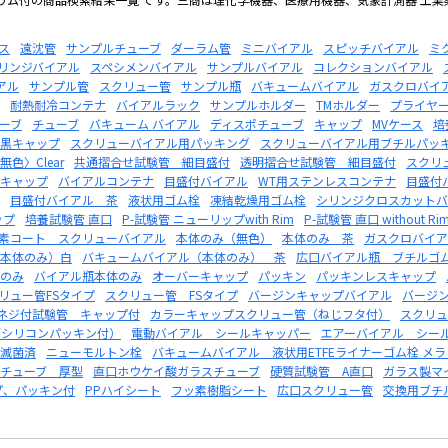
ス
遠沈管
サンプルチューブ
ダーラム管
ミニバイアル
スピッチバイアル
ミ
リンジバイアル
スペシメンバイアル
サンプルバイアル
コレクションバイアル
アル
サンプル管
スクリュー管
サンプル瓶
バキュームバイアル
ガスクロバイ
耐熱耐冷コンテナ
バイアルラック
サンプルホルダー
TMホルダー
プライヤ
ーブ
チューブ
バキューム バイアル
ディスポチューブ
キャップ
MVケース
培
黒キャップ
スクリューバイアル用パッキング
スクリューバイアル用ブチルパッ
色〉Clear
共通摺合せ試験管 細目盛付
透明摺合せ試験管 細目盛付
スクリ
キャップ
バイアルコンテナ
目盛付バイアル
WT用ステンレスコンテナ
目盛付
目盛付バイアル 茶
液状用ゴム栓
凍結乾燥用ゴム栓
シリンジクロスカットバ
ップ
培養試験管 直口
P-試験管 ニューリップwith Rim
P-試験管 直口 without Ri
素コート スクリューバイアル
本体のみ（無色）
本体のみ 茶
ガスクロバイア
本体のみ）白
バキュームバイアル（本体のみ） 茶
広口バイアル瓶 ブチルゴ
のみ
バイアル瓶本体のみ
オーバーキャップ
パッキン
パッキンレスキャップ
リュー管FSタイプ
スクリュー管 FSタイプ
バージンキャップバイアル
バージ
ネジ付試験管 キャップ付
カラーキャップスクリュー管（ねじフタ付）
スクリュ
E/シリコンパッキン付）
電動バイアル シールキャッパー
エアーバイアル シー
滅菌済
ニューモルトン栓
バキュームバイアル 液状用ETFEライナーゴム栓 メ
チューブ 厚型
直口ホウケイ酸ガラスチューブ
硬質試験管 A直口
ガラス製マ
プ、パッキン付
PPハイシート
フッ素樹脂シート
広口スクリュー管
交換用ブチ