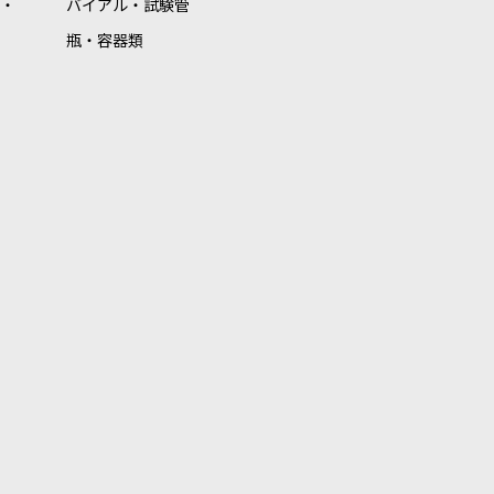
・
バイアル・試験管
瓶・容器類