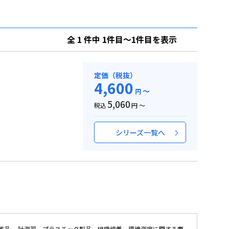
全 1 件中 1件目～1件目を表示
定価（税抜）
4,600
～
円
5,060
税込
円 ～
シリーズ一覧へ
薬品 、計測器、プラスチック製品、組織培養、環境測定に関する商