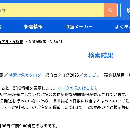
内
新着情報
取扱メーカー
よくあ
イアル・試験管
硬質試験管 Aリム付
検索結果
索
検索対象カタログ：
総合カタログ2026
カテゴリ：
硬質試験管 
すると、詳細情報を表示します。
マークの見方はこちら
切れ等が発生していない場合の標準的な納期情報が表示されています。
品発送を行っていないため、標準納期の日数には含まれませんのでご注
して一定割合以上のご注文を頂戴した際には、当該商品の流通状況等に
月06日 午前9:00現在のものです。