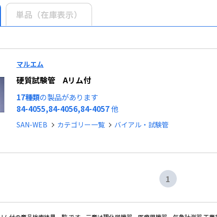
単品（在庫表示）
マルエム
硬質試験管 Aリム付
17種類
の製品があります
84-4055,84-4056,84-4057
他
SAN-WEB
カテゴリー一覧
バイアル・試験管
1
リム付の商品検索結果一覧 です。三商は理化学機器、医療用機器、気象計測器 工業