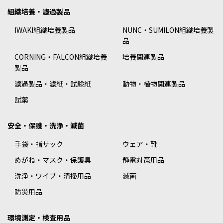
組織培養・濾過製品
IWAKI組織培養製品
NUNC・SUMILON組織培養製
品
CORNING・FALCON組織培養
培養関連製品
製品
濾過製品・濾紙・試験紙
動物・植物関連製品
試薬
安全・保護・洗浄・滅菌
手袋・指サック
ウェア・靴
めがね・マスク・保護具
静電対策用品
洗浄・ワイプ・清掃用品
滅菌
防災用品
環境測定・検査用品