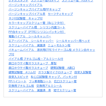
ボトルスタンド
スクリュー管FSタイプ
スクリュー管 FSタイプ
バージンキャップバイアル
バージンキャップバイアル用PPキャップ
バージンキャップバイアル茶
セーフティキャップ
ネジ付試験管 キャップ付
カラーキャップスクリュー管（ねじフタ付）
スクリューバイアル瓶 シリコン内面コート
PP白キャップ（PTFE/シリコンパッキン付）
電動バイアル シールキャッパー
エアーバイアル シールキャッパー
シールキャッパー用ヘッド
スクリューバイアル 滅菌済
ニューモルトン栓
バキュームバイアル 液状用ETFEライナーゴム栓 メラミン白キャッ
プ付
バイアル瓶 ブチルゴム栓・アルミシール付
直口ホウケイ酸ガラスチューブ 厚型
直口ホウケイ酸ガラスチューブ
硬質試験管 A直口
硬質試験管 Aリム付
ガラス製マイクロチューブ
目安入試験管
目安入スピッチ
ねじ口試験管 キャップ、パッキン付
PPハイシート
フッ素樹脂シート
広口スクリュー管
交換用ブチルゴム栓
交換用アルミシール
スクリューバイアル 滅菌済 茶
短寸スクリュー管