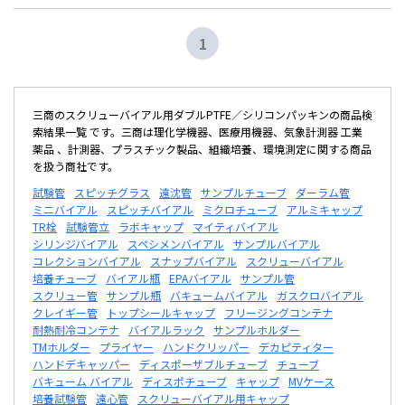
1
三商のスクリューバイアル用ダブルPTFE／シリコンパッキンの商品検
索結果一覧 です。三商は理化学機器、医療用機器、気象計測器 工業
薬品 、計測器、プラスチック製品、組織培養、環境測定に関する商品
を扱う商社です。
試験管
スピッチグラス
遠沈管
サンプルチューブ
ダーラム管
ミニバイアル
スピッチバイアル
ミクロチューブ
アルミキャップ
TR栓
試験管立
ラボキャップ
マイティバイアル
シリンジバイアル
スペシメンバイアル
サンプルバイアル
コレクションバイアル
スナップバイアル
スクリューバイアル
培養チューブ
バイアル瓶
EPAバイアル
サンプル管
スクリュー管
サンプル瓶
バキュームバイアル
ガスクロバイアル
クレイギー管
トップシールキャップ
フリージングコンテナ
耐熱耐冷コンテナ
バイアルラック
サンプルホルダー
TMホルダー
プライヤー
ハンドクリッパー
デカピティター
ハンドデキャッパー
ディスポーザブルチューブ
チューブ
バキューム バイアル
ディスポチューブ
キャップ
MVケース
培養試験管
遠心管
スクリューバイアル用キャップ