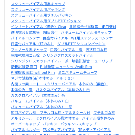
スクリューバイアル用黒キャップ
スクリューバイアル用パッキング
スクリューバイアル用ブチルパッキン
スクリューバイアル用ダブルPTFEパッキン
インサートバイアル〈無色〉Clear
共通摺合せ試験管 細目盛付
透明摺合せ試験管 細目盛付
バキュームバイアル用キャップ
バイアルコンテナ
目盛付バイアル
WT用ステンレスコンテナ
目盛付バイアル（瓶のみ）
ダブルPTFEシリコンパッキン
フェノール黒キャップ
目盛付バイアル 茶
液状用ゴム栓
凍結乾燥用ゴム栓
シリンジクロスカットバイアル
シリンジクロスカットバイアル 茶
培養試験管 ニューリップ
培養試験管 直口
P-試験管 ニューリップwith Rim
P-試験管 直口 without Rim
ミニバキュームチューブ
ネジ付試験管(茶)本体のみ
アルミセン
内面フッ素コート スクリューバイアル
本体のみ（無色）
本体のみ 茶
ガスクロバイアル（本体のみ）白
ガスクロバイアル（本体のみ）茶
バキュームバイアル（本体のみ）白
バキュームバイアル（本体のみ） 茶
広口バイアル瓶 ブチルゴム栓・アルミシール付
ブチルゴム栓
アルミシール
ミクロバイアル瓶本体のみ
バイアル瓶本体のみ
オーバーキャップ
パッキン
パッキンレスキャップ
バイアルホルダー
FSメディアバイアル
TSメディアバイアル