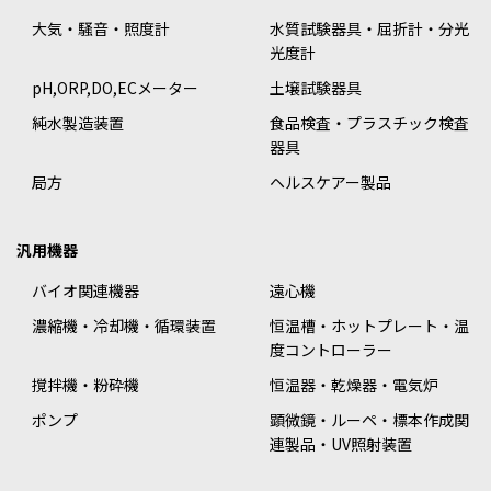
大気・騒音・照度計
水質試験器具・屈折計・分光
光度計
pH,ORP,DO,ECメーター
土壌試験器具
純水製造装置
食品検査・プラスチック検査
器具
局方
ヘルスケアー製品
汎用機器
バイオ関連機器
遠心機
濃縮機・冷却機・循環装置
恒温槽・ホットプレート・温
度コントローラー
撹拌機・粉砕機
恒温器・乾燥器・電気炉
ポンプ
顕微鏡・ルーペ・標本作成関
連製品・UV照射装置