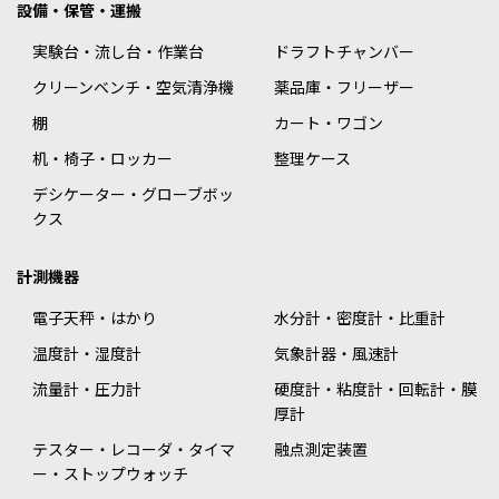
設備・保管・運搬
実験台・流し台・作業台
ドラフトチャンバー
クリーンベンチ・空気清浄機
薬品庫・フリーザー
棚
カート・ワゴン
机・椅子・ロッカー
整理ケース
デシケーター・グローブボッ
クス
計測機器
電子天秤・はかり
水分計・密度計・比重計
温度計・湿度計
気象計器・風速計
流量計・圧力計
硬度計・粘度計・回転計・膜
厚計
テスター・レコーダ・タイマ
融点測定装置
ー・ストップウォッチ