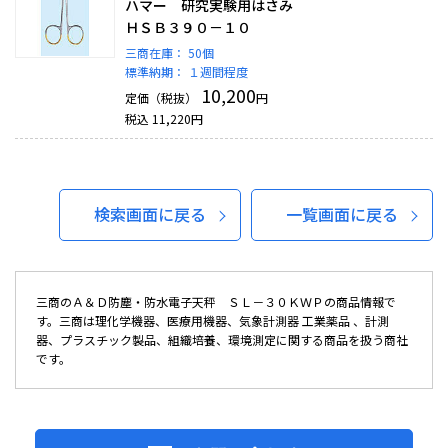
ハマー 研究実験用はさみ
ＨＳＢ３９０－１０
三商在庫：
50個
標準納期：
１週間程度
10,200
定価（税抜）
円
税込
11,220
円
検索画面に戻る
一覧画面に戻る
三商のＡ＆Ｄ防塵・防水電子天秤 ＳＬ－３０ＫＷＰの商品情報で
す。三商は理化学機器、医療用機器、気象計測器 工業薬品 、計測
器、プラスチック製品、組織培養、環境測定に関する商品を扱う商社
です。