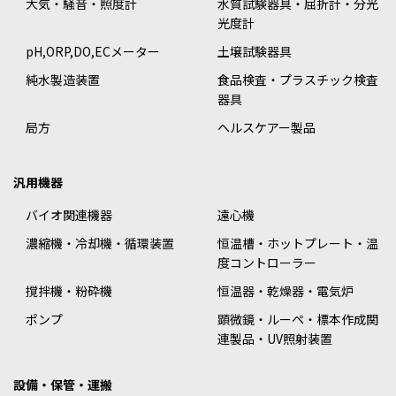
大気・騒音・照度計
水質試験器具・屈折計・分光
光度計
pH,ORP,DO,ECメーター
土壌試験器具
純水製造装置
食品検査・プラスチック検査
器具
局方
ヘルスケアー製品
汎用機器
バイオ関連機器
遠心機
濃縮機・冷却機・循環装置
恒温槽・ホットプレート・温
度コントローラー
撹拌機・粉砕機
恒温器・乾燥器・電気炉
ポンプ
顕微鏡・ルーペ・標本作成関
連製品・UV照射装置
設備・保管・運搬