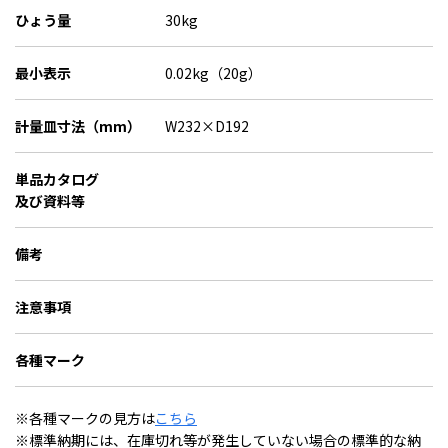
ひょう量
30kg
最小表示
0.02kg（20g）
計量皿寸法（mm）
W232×D192
単品カタログ
及び資料等
備考
注意事項
各種マーク
※各種マークの見方は
こちら
※標準納期には、在庫切れ等が発生していない場合の標準的な納