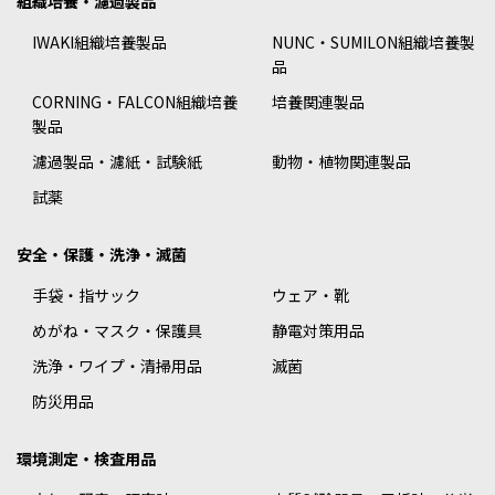
組織培養・濾過製品
IWAKI組織培養製品
NUNC・SUMILON組織培養製
品
CORNING・FALCON組織培養
培養関連製品
製品
濾過製品・濾紙・試験紙
動物・植物関連製品
試薬
安全・保護・洗浄・滅菌
手袋・指サック
ウェア・靴
めがね・マスク・保護具
静電対策用品
洗浄・ワイプ・清掃用品
滅菌
防災用品
環境測定・検査用品