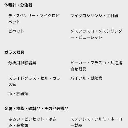
体積計・分注器
ディスペンサー・マイクロピ
マイクロシリンジ・注射器
ペット
ピペット
メスフラスコ・メスシリンダ
ー・ビューレット
ガラス器具
分析用試験器具
ビーカー・フラスコ・共通摺
合せ器具
スライドグラス・セル・ガラ
バイアル・試験管
ス管
瓶・容器類
金属・樹脂・磁製品・その他必需品
ふるい・ピンセット・はさ
ステンレス・アルミ・ホーロ
み・金物類
ー製品