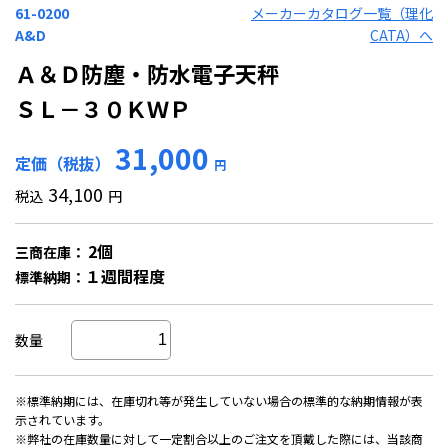
61-0200
メーカーカタログ一覧（理化
A&D
CATA）へ
Ａ＆Ｄ防塵・防水電子天秤
ＳＬ－３０ＫＷＰ
31,000
定価（税抜）
円
34,100
税込
円
2個
三商在庫：
１週間程度
標準納期：
数量
※標準納期には、在庫切れ等が発生していない場合の標準的な納期情報が表
示されています。
※弊社の在庫数量に対して一定割合以上のご注文を頂戴した際には、当該商