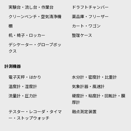
実験台・流し台・作業台
ドラフトチャンバー
クリーンベンチ・空気清浄機
薬品庫・フリーザー
棚
カート・ワゴン
机・椅子・ロッカー
整理ケース
デシケーター・グローブボッ
クス
計測機器
電子天秤・はかり
水分計・密度計・比重計
温度計・湿度計
気象計器・風速計
流量計・圧力計
硬度計・粘度計・回転計・膜
厚計
テスター・レコーダ・タイマ
融点測定装置
ー・ストップウォッチ