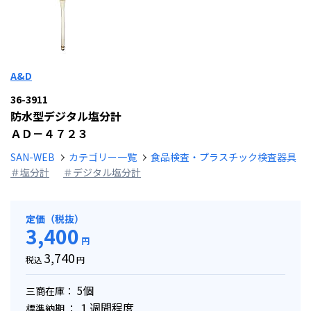
A&D
36-3911
防水型デジタル塩分計
ＡＤ－４７２３
SAN-WEB
カテゴリー一覧
食品検査・プラスチック検査器具
＃塩分計
＃デジタル塩分計
定価（税抜）
3,400
円
3,740
税込
円
5個
三商在庫：
１週間程度
標準納期 ：