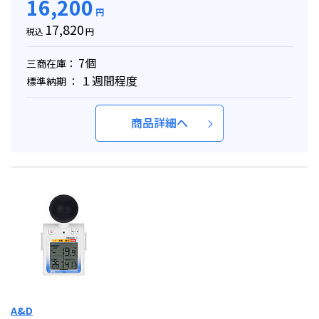
16,200
円
17,820
税込
円
7個
三商在庫：
１週間程度
標準納期 ：
商品詳細へ
A&D