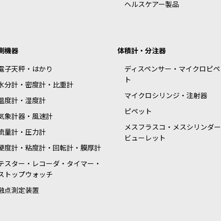
ヘルスケアー製品
測機器
体積計・分注器
電子天秤・はかり
ディスペンサー・マイクロピペ
ト
水分計・密度計・比重計
マイクロシリンジ・注射器
温度計・湿度計
ピペット
気象計器・風速計
メスフラスコ・メスシリンダー
流量計・圧力計
ビューレット
硬度計・粘度計・回転計・膜厚計
テスター・レコーダ・タイマー・
ストップウォッチ
融点測定装置