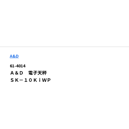
A&D
61-4014
Ａ＆Ｄ 電子天秤
ＳＫ－１０ＫｉＷＰ