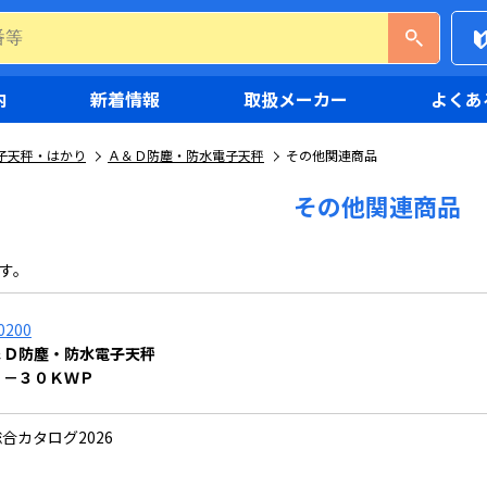
内
新着情報
取扱メーカー
よくあ
子天秤・はかり
Ａ＆Ｄ防塵・防水電子天秤
その他関連商品
その他関連商品
す。
0200
＆Ｄ防塵・防水電子天秤
Ｌ－３０ＫＷＰ
合カタログ2026