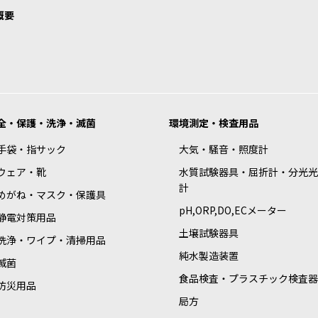
概要
全・保護・洗浄・滅菌
環境測定・検査用品
手袋・指サック
大気・騒音・照度計
ウェア・靴
水質試験器具・屈折計・分光光
計
めがね・マスク・保護具
pH,ORP,DO,ECメーター
静電対策用品
土壌試験器具
洗浄・ワイプ・清掃用品
純水製造装置
滅菌
食品検査・プラスチック検査器
防災用品
局方