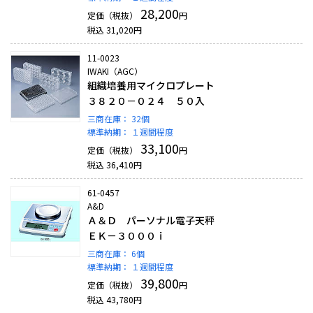
28,200
定価（税抜）
円
税込
31,020
円
11-0023
IWAKI（AGC）
組織培養用マイクロプレート
３８２０－０２４ ５０入
三商在庫：
32個
標準納期：
１週間程度
33,100
定価（税抜）
円
税込
36,410
円
61-0457
A&D
Ａ＆Ｄ パーソナル電子天秤
ＥＫ－３０００ｉ
三商在庫：
6個
標準納期：
１週間程度
39,800
定価（税抜）
円
税込
43,780
円