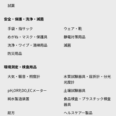
試薬
安全・保護・洗浄・滅菌
手袋・指サック
ウェア・靴
めがね・マスク・保護具
静電対策用品
洗浄・ワイプ・清掃用品
滅菌
防災用品
環境測定・検査用品
大気・騒音・照度計
水質試験器具・屈折計・分光
光度計
pH,ORP,DO,ECメーター
土壌試験器具
純水製造装置
食品検査・プラスチック検査
器具
局方
ヘルスケアー製品