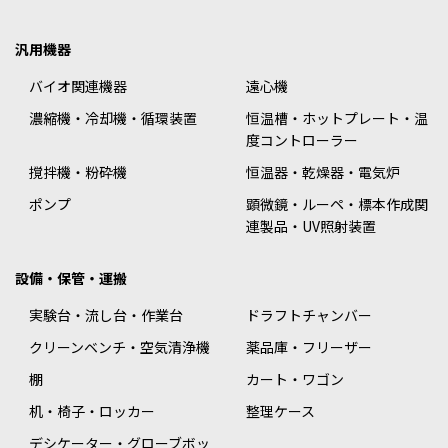
汎用機器
バイオ関連機器
遠心機
濃縮機・冷却機・循環装置
恒温槽・ホットプレート・温
度コントローラー
撹拌機・粉砕機
恒温器・乾燥器・電気炉
ポンプ
顕微鏡・ルーペ・標本作成関
連製品・UV照射装置
設備・保管・運搬
実験台・流し台・作業台
ドラフトチャンバー
クリーンベンチ・空気清浄機
薬品庫・フリーザー
棚
カート・ワゴン
机・椅子・ロッカー
整理ケース
デシケーター・グローブボッ