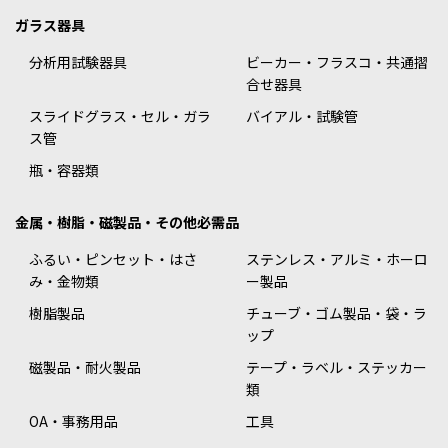
ガラス器具
分析用試験器具
ビーカー・フラスコ・共通摺
合せ器具
スライドグラス・セル・ガラ
バイアル・試験管
ス管
瓶・容器類
金属・樹脂・磁製品・その他必需品
ふるい・ピンセット・はさ
ステンレス・アルミ・ホーロ
み・金物類
ー製品
樹脂製品
チューブ・ゴム製品・袋・ラ
ップ
磁製品・耐火製品
テープ・ラベル・ステッカー
類
OA・事務用品
工具