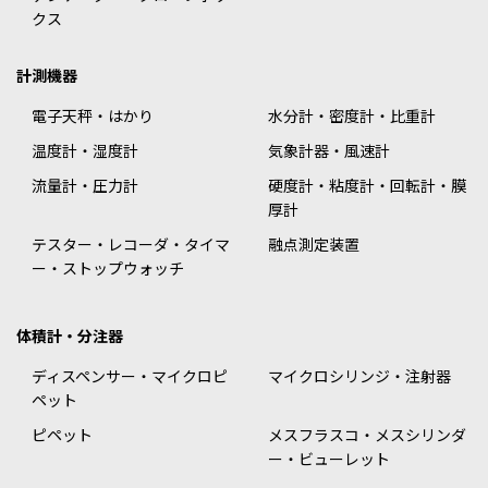
クス
計測機器
電子天秤・はかり
水分計・密度計・比重計
温度計・湿度計
気象計器・風速計
流量計・圧力計
硬度計・粘度計・回転計・膜
厚計
テスター・レコーダ・タイマ
融点測定装置
ー・ストップウォッチ
体積計・分注器
ディスペンサー・マイクロピ
マイクロシリンジ・注射器
ペット
ピペット
メスフラスコ・メスシリンダ
ー・ビューレット