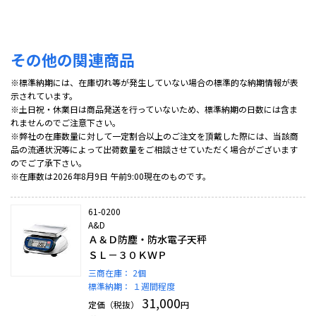
その他の関連商品
※標準納期には、在庫切れ等が発生していない場合の標準的な納期情報が表
示されています。
※土日祝・休業日は商品発送を行っていないため、標準納期の日数には含ま
れませんのでご注意下さい。
※弊社の在庫数量に対して一定割合以上のご注文を頂戴した際には、当該商
品の流通状況等によって出荷数量をご相談させていただく場合がございます
のでご了承下さい。
※在庫数は2026年8月9日 午前9:00現在のものです。
61-0200
A&D
Ａ＆Ｄ防塵・防水電子天秤
ＳＬ－３０ＫＷＰ
三商在庫：
2個
標準納期：
１週間程度
31,000
定価（税抜）
円