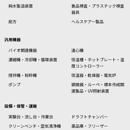
純水製造装置
食品検査・プラスチック検査
器具
局方
ヘルスケアー製品
汎用機器
バイオ関連機器
遠心機
濃縮機・冷却機・循環装置
恒温槽・ホットプレート・温
度コントローラー
撹拌機・粉砕機
恒温器・乾燥器・電気炉
ポンプ
顕微鏡・ルーペ・標本作成関
連製品・UV照射装置
設備・保管・運搬
実験台・流し台・作業台
ドラフトチャンバー
クリーンベンチ・空気清浄機
薬品庫・フリーザー