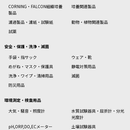
CORNING・FALCON組織培養
培養関連製品
製品
濾過製品・濾紙・試験紙
動物・植物関連製品
試薬
安全・保護・洗浄・滅菌
手袋・指サック
ウェア・靴
めがね・マスク・保護具
静電対策用品
洗浄・ワイプ・清掃用品
滅菌
防災用品
環境測定・検査用品
大気・騒音・照度計
水質試験器具・屈折計・分光
光度計
pH,ORP,DO,ECメーター
土壌試験器具