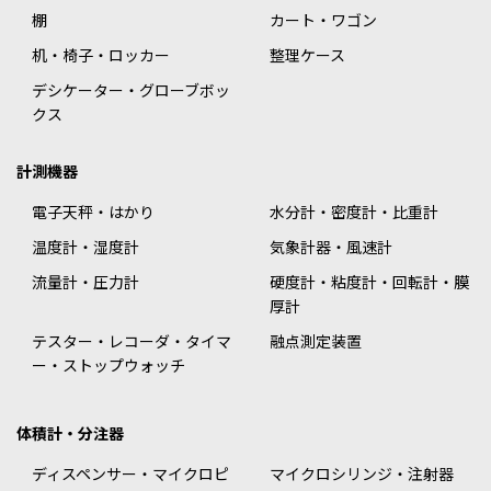
棚
カート・ワゴン
机・椅子・ロッカー
整理ケース
デシケーター・グローブボッ
クス
計測機器
電子天秤・はかり
水分計・密度計・比重計
温度計・湿度計
気象計器・風速計
流量計・圧力計
硬度計・粘度計・回転計・膜
厚計
テスター・レコーダ・タイマ
融点測定装置
ー・ストップウォッチ
体積計・分注器
ディスペンサー・マイクロピ
マイクロシリンジ・注射器