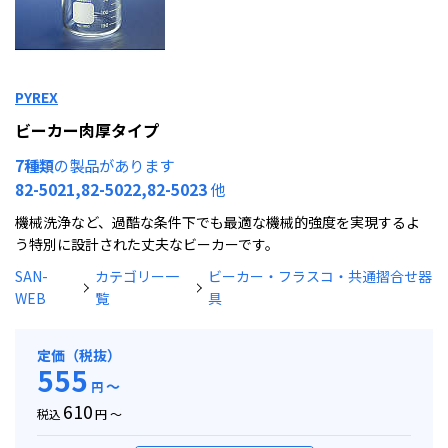
PYREX
ビーカー肉厚タイプ
7種類
の製品があります
82-5021,82-5022,82-5023
他
機械洗浄など、過酷な条件下でも最適な機械的強度を実現するよ
う特別に設計された丈夫なビーカーです。
SAN-
カテゴリー一
ビーカー・フラスコ・共通摺合せ器
WEB
覧
具
定価（税抜）
555
～
円
610
税込
円 ～