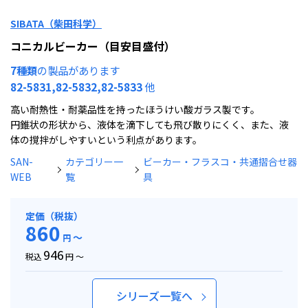
SIBATA（柴田科学）
コニカルビーカー（目安目盛付）
7種類
の製品があります
82-5831,82-5832,82-5833
他
高い耐熱性・耐薬品性を持ったほうけい酸ガラス製です。
円錐状の形状から、液体を滴下しても飛び散りにくく、また、液
体の撹拌がしやすいという利点があります。
SAN-
カテゴリー一
ビーカー・フラスコ・共通摺合せ器
WEB
覧
具
定価（税抜）
860
～
円
946
税込
円 ～
シリーズ一覧へ