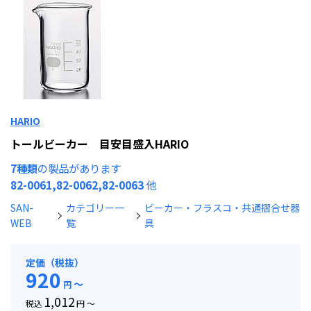
HARIO
トールビーカー 目安目盛入HARIO
7種類
の製品があります
82-0061,82-0062,82-0063
他
SAN-
カテゴリー一
ビーカー・フラスコ・共通摺合せ器
WEB
覧
具
定価（税抜）
920
～
円
1,012
税込
円 ～