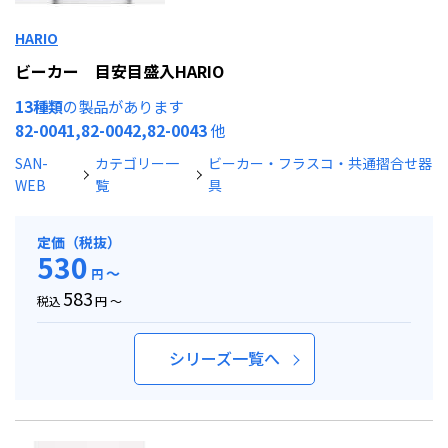
HARIO
ビーカー 目安目盛入HARIO
13種類
の製品があります
82-0041,82-0042,82-0043
他
SAN-
カテゴリー一
ビーカー・フラスコ・共通摺合せ器
WEB
覧
具
定価（税抜）
530
～
円
583
税込
円 ～
シリーズ一覧へ