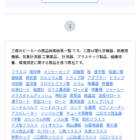
1
三商のビーカーの商品検索結果一覧 です。三商は理化学機器、医療用
機器、気象計測器 工業薬品 、計測器、プラスチック製品、組織培
養、環境測定に関する商品を扱う商社です。
フラスコ
撹拌棒
メジャーカップ
試験管
栓
接手管
径違い管
連結管
排気管
カルシウム管
トラップ球
アダプター
トラップ
冷却器
空冷管
クロマトグラフ管
カラム
噴霧器
秤量管
分液ロート
粘度計
ガラス濾過器
ロート足
培養瓶
シャーレー
ガラスボトムディッシュ
時計皿
蒸発皿
結晶皿
活栓付ロート
滴下ロート
安全ロート
ロート
濾液容器
ストップバルブ
ニードルバルブ
ニードルコック
コック
比重瓶
ピクノメーター
アスピレーター
ツンベルク管
キューネ発酵管
二又ガス発生器
T字管
カルシウム円筒
ノズル管
平栓
梨形フラスコ
ナス型フラスコ
バイオカラム
桐山濾紙
分留用曲管
導入管
ガス吹込み管
セパロート
三角フラスコ
丸底フラスコ
希釈カップ
二口梨形フラスコ
二口丸底フラスコ
三口フラスコ