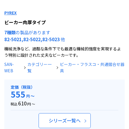
PYREX
ビーカー肉厚タイプ
7種類
の製品があります
82-5021,82-5022,82-5023
他
機械洗浄など、過酷な条件下でも最適な機械的強度を実現するよ
う特別に設計された丈夫なビーカーです。
SAN-
カテゴリー一
ビーカー・フラスコ・共通摺合せ器
WEB
覧
具
定価（税抜）
555
～
円
610
税込
円 ～
シリーズ一覧へ