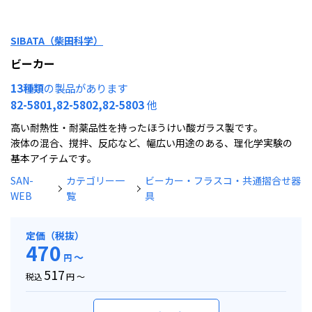
SIBATA（柴田科学）
ビーカー
13種類
の製品があります
82-5801,82-5802,82-5803
他
高い耐熱性・耐薬品性を持ったほうけい酸ガラス製です。
液体の混合、撹拌、反応など、幅広い用途のある、理化学実験の
基本アイテムです。
SAN-
カテゴリー一
ビーカー・フラスコ・共通摺合せ器
WEB
覧
具
定価（税抜）
470
～
円
517
税込
円 ～