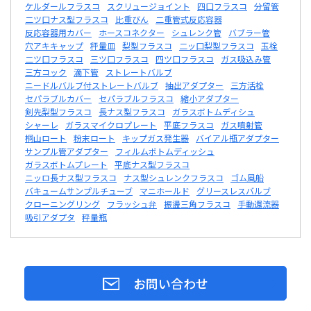
ケルダールフラスコ
スクリュージョイント
四口フラスコ
分留管
二ツ口ナス型フラスコ
比重びん
二重管式反応容器
反応容器用カバー
ホースコネクター
シュレンク管
バブラー管
穴アキキャップ
秤量皿
梨型フラスコ
二ッ口梨型フラスコ
玉栓
二ツ口フラスコ
三ツ口フラスコ
四ツ口フラスコ
ガス吸込み管
三方コック
滴下管
ストレートバルブ
ニードルバルブ付ストレートバルブ
抽出アダプター
三方活栓
セパラブルカバー
セパラブルフラスコ
縮小アダプター
剣先梨型フラスコ
長ナス型フラスコ
ガラスボトムディシュ
シャーレ
ガラスマイクロプレート
平底フラスコ
ガス噴射管
桐山ロート
粉末ロート
キップガス発生器
バイアル瓶アダプター
サンプル管アダプター
フィルムボトムディッシュ
ガラスボトムプレート
平底ナス型フラスコ
ニッロ長ナス型フラスコ
ナス型シュレンクフラスコ
ゴム風船
バキュームサンプルチューブ
マニホールド
グリースレスバルブ
クローニングリング
フラッシュ弁
振盪三角フラスコ
手動還流器
吸引アダプタ
秤量瓶
お問い合わせ