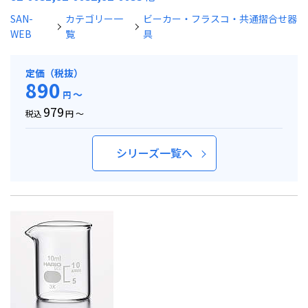
SAN-
カテゴリー一
ビーカー・フラスコ・共通摺合せ器
WEB
覧
具
定価（税抜）
890
～
円
979
税込
円 ～
シリーズ一覧へ