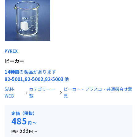
PYREX
ビーカー
14種類
の製品があります
82-5001,82-5002,82-5003
他
SAN-
カテゴリー一
ビーカー・フラスコ・共通摺合せ器
WEB
覧
具
定価（税抜）
485
～
円
533
税込
円 ～