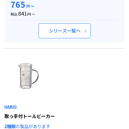
765
～
円
841
税込
円 ～
シリーズ一覧へ
HARIO
取っ手付トールビーカー
2種類
の製品があります