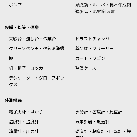
ポンプ
顕微鏡・ルーペ・標本作成関
連製品・UV照射装置
設備・保管・運搬
実験台・流し台・作業台
ドラフトチャンバー
クリーンベンチ・空気清浄機
薬品庫・フリーザー
棚
カート・ワゴン
机・椅子・ロッカー
整理ケース
デシケーター・グローブボッ
クス
計測機器
電子天秤・はかり
水分計・密度計・比重計
温度計・湿度計
気象計器・風速計
流量計・圧力計
硬度計・粘度計・回転計・膜