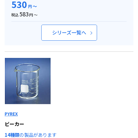
530
～
円
583
税込
円 ～
シリーズ一覧へ
PYREX
ビーカー
14種類
の製品があります