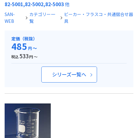
82-5001,82-5002,82-5003
他
SAN-
カテゴリー一
ビーカー・フラスコ・共通摺合せ器
WEB
覧
具
定価（税抜）
485
～
円
533
税込
円 ～
シリーズ一覧へ