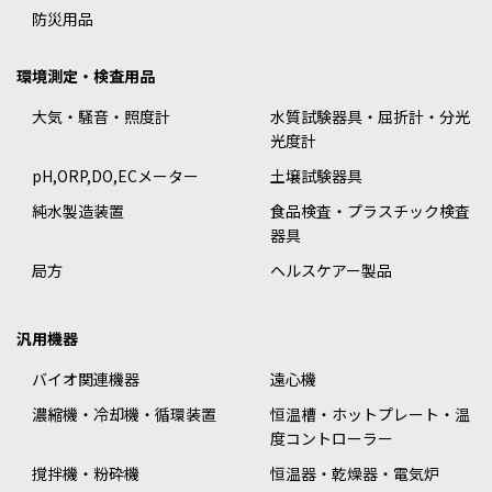
防災用品
環境測定・検査用品
大気・騒音・照度計
水質試験器具・屈折計・分光
光度計
pH,ORP,DO,ECメーター
土壌試験器具
純水製造装置
食品検査・プラスチック検査
器具
局方
ヘルスケアー製品
汎用機器
バイオ関連機器
遠心機
濃縮機・冷却機・循環装置
恒温槽・ホットプレート・温
度コントローラー
撹拌機・粉砕機
恒温器・乾燥器・電気炉