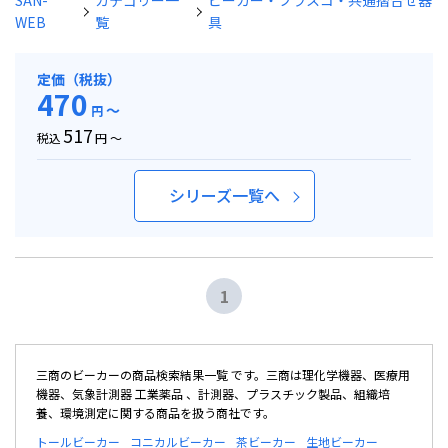
SAN-
カテゴリー一
ビーカー・フラスコ・共通摺合せ器
WEB
覧
具
定価（税抜）
470
～
円
517
税込
円 ～
シリーズ一覧へ
1
三商のビーカーの商品検索結果一覧 です。三商は理化学機器、医療用
機器、気象計測器 工業薬品 、計測器、プラスチック製品、組織培
養、環境測定に関する商品を扱う商社です。
トールビーカー
コニカルビーカー
茶ビーカー
生地ビーカー