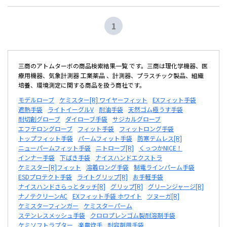
1
三商のアトムターボの商品検索結果一覧 です。三商は理化学機器、医
療用機器、気象計測器 工業薬品 、計測器、プラスチック製品、組織
培養、環境測定に関する商品を扱う商社です。
モデルローブ
ケミスター[R] ワイヤーフィット
EXフィット手袋
遮熱手袋
ライトイーグルV
耐油手袋
天然ゴム極うす手袋
耐切創グローブ
ダイローブ手袋
サジカルグローブ
エフテロングローブ
フィット手袋
フィットロング手袋
トップフィット手袋
パームフィット手袋
防寒テムレス[R]
ニューパームフィット手袋
ニトローブ[R]
くっつかNICE！
インナー手袋
下ばき手袋
ナイスハンドエクストラ
ケミスター[R]フィット
溶着ロング手袋
制電ラインパーム手袋
ESDプロテクト手袋
ライトグリップ[R]
お手軽手袋
ナイスハンドさらっとタッチ[R]
グリップ[R]
グリーンジャージ[R]
ナノテクリーンAC
EXフィット手袋 ホワイト
ツヌーガ[R]
ケミスターフィンガー
ケミスターパーム
ステンレスメッシュ手袋
クロロプレンゴム製耐溶剤手袋
ケミソフトラプター
楽農炊手
耐容剤用手袋