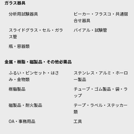
ガラス器具
分析用試験器具
ビーカー・フラスコ・共通摺
合せ器具
スライドグラス・セル・ガラ
バイアル・試験管
ス管
瓶・容器類
金属・樹脂・磁製品・その他必需品
ふるい・ピンセット・はさ
ステンレス・アルミ・ホーロ
み・金物類
ー製品
樹脂製品
チューブ・ゴム製品・袋・ラ
ップ
磁製品・耐火製品
テープ・ラベル・ステッカー
類
OA・事務用品
工具