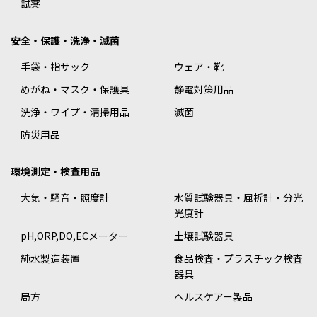
試薬
安全・保護・洗浄・滅菌
手袋・指サック
ウェア・靴
めがね・マスク・保護具
静電対策用品
洗浄・ワイプ・清掃用品
滅菌
防災用品
環境測定・検査用品
大気・騒音・照度計
水質試験器具・屈折計・分光
光度計
pH,ORP,DO,ECメーター
土壌試験器具
純水製造装置
食品検査・プラスチック検査
器具
局方
ヘルスケアー製品