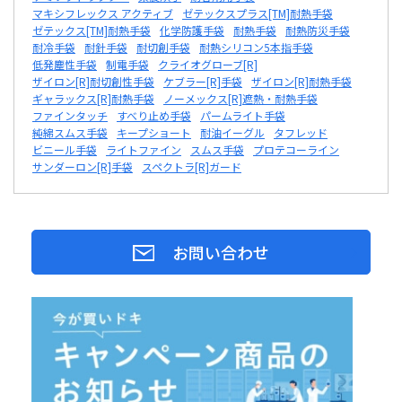
マキシフレックス アクティブ
ゼテックスプラス[TM]耐熱手袋
ゼテックス[TM]耐熱手袋
化学防護手袋
耐熱手袋
耐熱防災手袋
耐冷手袋
耐針手袋
耐切創手袋
耐熱シリコン5本指手袋
低発塵性手袋
制電手袋
クライオグローブ[R]
ザイロン[R]耐切創性手袋
ケブラー[R]手袋
ザイロン[R]耐熱手袋
ギャラックス[R]耐熱手袋
ノーメックス[R]遮熱・耐熱手袋
ファインタッチ
すべり止め手袋
パームライト手袋
純綿スムス手袋
キープショート
耐油イーグル
タフレッド
ビニール手袋
ライトファイン
スムス手袋
プロテコーライン
サンダーロン[R]手袋
スペクトラ[R]ガード
お問い合わせ