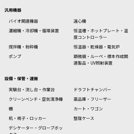
汎用機器
バイオ関連機器
遠心機
濃縮機・冷却機・循環装置
恒温槽・ホットプレート・温
度コントローラー
撹拌機・粉砕機
恒温器・乾燥器・電気炉
ポンプ
顕微鏡・ルーペ・標本作成関
連製品・UV照射装置
設備・保管・運搬
実験台・流し台・作業台
ドラフトチャンバー
クリーンベンチ・空気清浄機
薬品庫・フリーザー
棚
カート・ワゴン
机・椅子・ロッカー
整理ケース
デシケーター・グローブボッ