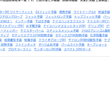
ター[R] ワイヤーフィット
EXフィット手袋
遮熱手袋
ライトイーグルV
耐油手袋
フテロングローブ
フィット手袋
フィットロング手袋
トップフィット手袋
パー
かNICE！
インナー手袋
下ばき手袋
ナイスハンドエクストラ
ケミスター[R]フ
ライトグリップ[R]
お手軽手袋
ナイスハンドさらっとタッチ[R]
グリップ[R]
グ
ターフィンガー
ケミスターパーム
ステンレスメッシュ手袋
クロロプレンゴム製
クティブ
ゼテックスプラス[TM]耐熱手袋
ゼテックス[TM]耐熱手袋
化学防護手袋
袋
低発塵性手袋
制電手袋
クライオグローブ[R]
ザイロン[R]耐切創性手袋
ケブ
・耐熱手袋
ファインタッチ
すべり止め手袋
パームライト手袋
キープショート
ーボ
プロテコーライン
サンダーロン[R]手袋
スペクトラ[R]ガード