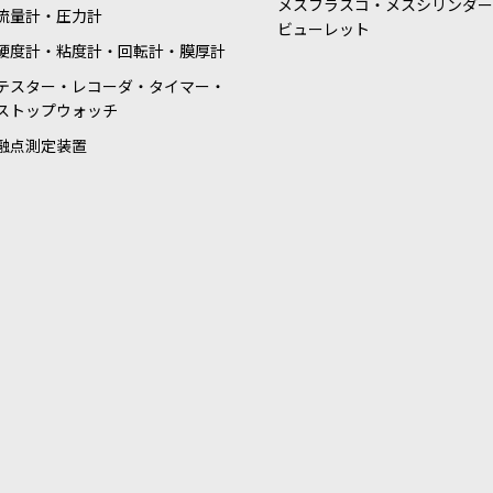
メスフラスコ・メスシリンダー
流量計・圧力計
ビューレット
硬度計・粘度計・回転計・膜厚計
テスター・レコーダ・タイマー・
ストップウォッチ
融点測定装置