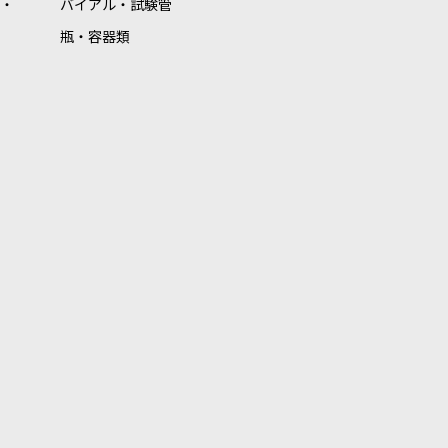
・
バイアル・試験管
瓶・容器類