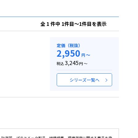
全 1 件中 1件目～1件目を表示
定価（税抜）
2,950
～
円
3,245
税込
円 ～
シリーズ一覧へ
 、計測器、プラスチック製品、組織培養、環境測定に関する商品を扱