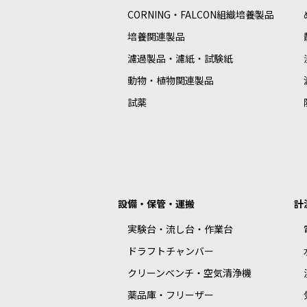
CORNING・FALCON組織培養製品
培養関連製品
濾過製品・濾紙・試験紙
動物・植物関連製品
試薬
設備・保管・運搬
計
実験台・流し台・作業台
ドラフトチャンバー
クリーンベンチ・空気清浄機
薬品庫・フリーザー