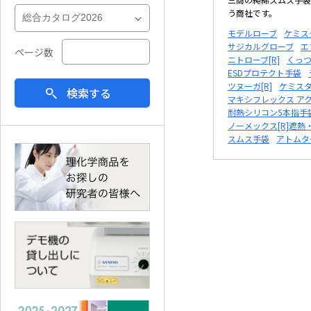
う商社です。
モデルローブ
ケミス
サジカルグローブ
エ
ページ数
ニトローブ[R]
くっつ
ESDプロテクト手袋
ツヌーガ[R]
ケミス
検索する
マキシフレックス ア
耐熱シリコン5本指手
ノーメックス[R]遮熱
スムス手袋
アトムタ