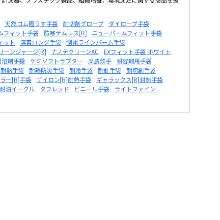
天然ゴム極うす手袋
耐切創グローブ
ダイローブ手袋
ムフィット手袋
防寒テムレス[R]
ニューパームフィット手袋
ィット
溶着ロング手袋
制電ラインパーム手袋
リーンジャージ[R]
ナノテクリーンAC
EXフィット手袋 ホワイト
耐溶剤手袋
ケミソフトラプター
楽農炊手
耐容剤用手袋
耐熱手袋
耐熱防災手袋
耐冷手袋
耐針手袋
耐切創手袋
ラー[R]手袋
ザイロン[R]耐熱手袋
ギャラックス[R]耐熱手袋
耐油イーグル
タフレッド
ビニール手袋
ライトファイン