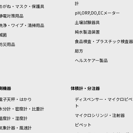
計
めがね・マスク・保護具
pH,ORP,DO,ECメーター
静電対策用品
土壌試験器具
洗浄・ワイプ・清掃用品
純水製造装置
滅菌
食品検査・プラスチック検査器
防災用品
局方
ヘルスケアー製品
測機器
体積計・分注器
電子天秤・はかり
ディスペンサー・マイクロピペ
ト
水分計・密度計・比重計
マイクロシリンジ・注射器
温度計・湿度計
ピペット
気象計器・風速計