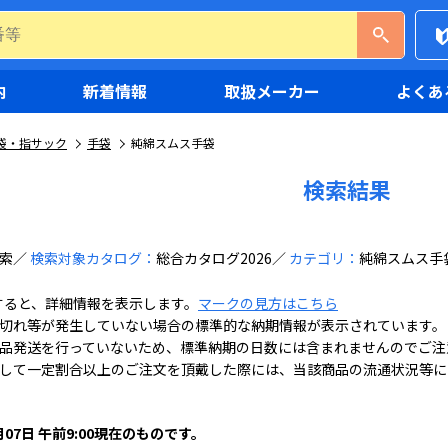
内
新着情報
取扱メーカー
よくあ
袋・指サック
手袋
純綿スムス手袋
検索結果
索
検索対象カタログ：
総合カタログ2026
カテゴリ：
純綿スムス手
すると、詳細情報を表示します。
マークの見方はこちら
切れ等が発生していない場合の標準的な納期情報が表示されています。
品発送を行っていないため、標準納期の日数には含まれませんのでご注
して一定割合以上のご注文を頂戴した際には、当該商品の流通状況等に
月07日 午前9:00現在のものです。