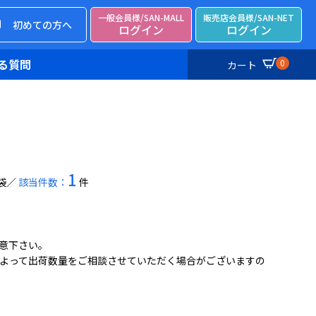
一般会員様/SAN-MALL
販売店会員様/SAN-NET
初めての方へ
ログイン
ログイン
る質問
0
カート
1
袋
該当件数：
件
意下さい。
よって出荷数量をご相談させていただく場合がございますの