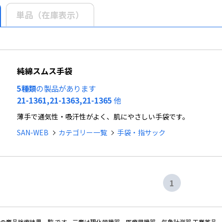
単品（在庫表示）
純綿スムス手袋
5種類
の製品があります
21-1361,21-1363,21-1365
他
薄手で通気性・吸汗性がよく、肌にやさしい手袋です。
SAN-WEB
カテゴリー一覧
手袋・指サック
1
の商品検索結果一覧 です。三商は理化学機器、医療用機器、気象計測器 工業薬品