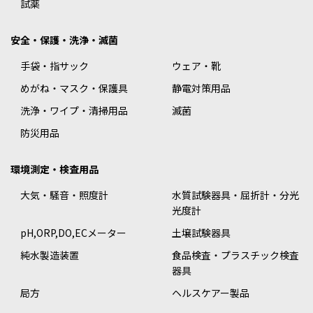
試薬
安全・保護・洗浄・滅菌
手袋・指サック
ウェア・靴
めがね・マスク・保護具
静電対策用品
洗浄・ワイプ・清掃用品
滅菌
防災用品
環境測定・検査用品
大気・騒音・照度計
水質試験器具・屈折計・分光
光度計
pH,ORP,DO,ECメーター
土壌試験器具
純水製造装置
食品検査・プラスチック検査
器具
局方
ヘルスケアー製品