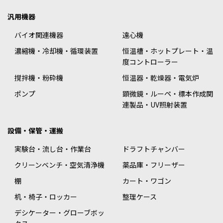
汎用機器
バイオ関連機器
遠心機
濃縮機・冷却機・循環装置
恒温槽・ホットプレート・温
度コントローラー
撹拌機・粉砕機
恒温器・乾燥器・電気炉
ポンプ
顕微鏡・ルーペ・標本作成関
連製品・UV照射装置
設備・保管・運搬
実験台・流し台・作業台
ドラフトチャンバー
クリーンベンチ・空気清浄機
薬品庫・フリーザー
棚
カート・ワゴン
机・椅子・ロッカー
整理ケース
デシケーター・グローブボッ