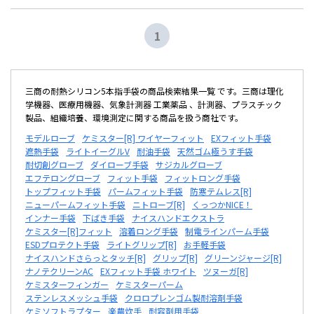
1
三商の耐熱シリコン5本指手袋の商品検索結果一覧 です。三商は理化
学機器、医療用機器、気象計測器 工業薬品 、計測器、プラスチック
製品、組織培養、環境測定に関する商品を扱う商社です。
モデルローブ
ケミスター[R] ワイヤーフィット
EXフィット手袋
遮熱手袋
ライトイーグルV
耐油手袋
天然ゴム極うす手袋
耐切創グローブ
ダイローブ手袋
サジカルグローブ
エフテロングローブ
フィット手袋
フィットロング手袋
トップフィット手袋
パームフィット手袋
防寒テムレス[R]
ニューパームフィット手袋
ニトローブ[R]
くっつかNICE！
インナー手袋
下ばき手袋
ナイスハンドエクストラ
ケミスター[R]フィット
溶着ロング手袋
制電ラインパーム手袋
ESDプロテクト手袋
ライトグリップ[R]
お手軽手袋
ナイスハンドさらっとタッチ[R]
グリップ[R]
グリーンジャージ[R]
ナノテクリーンAC
EXフィット手袋 ホワイト
ツヌーガ[R]
ケミスターフィンガー
ケミスターパーム
ステンレスメッシュ手袋
クロロプレンゴム製耐溶剤手袋
ケミソフトラプター
楽農炊手
耐容剤用手袋