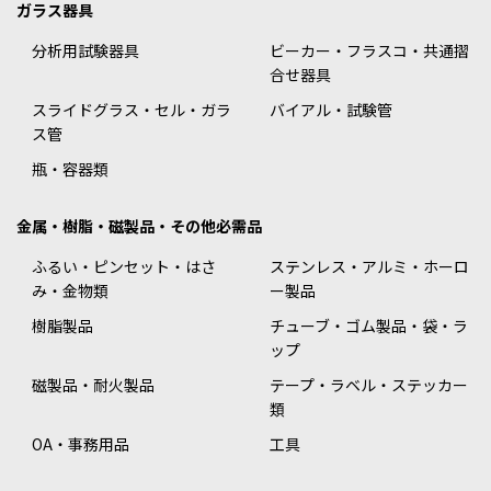
ガラス器具
分析用試験器具
ビーカー・フラスコ・共通摺
合せ器具
スライドグラス・セル・ガラ
バイアル・試験管
ス管
瓶・容器類
金属・樹脂・磁製品・その他必需品
ふるい・ピンセット・はさ
ステンレス・アルミ・ホーロ
み・金物類
ー製品
樹脂製品
チューブ・ゴム製品・袋・ラ
ップ
磁製品・耐火製品
テープ・ラベル・ステッカー
類
OA・事務用品
工具