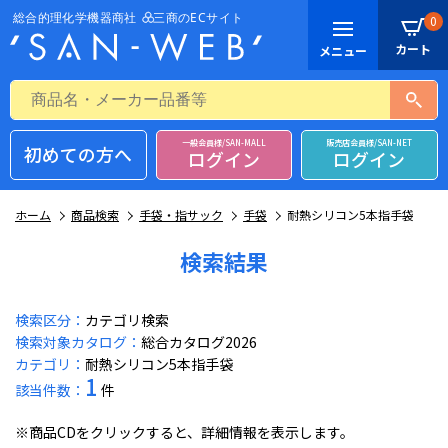
0
一般会員様/SAN-MALL
販売店会員様/SAN-NET
初めての方へ
ログイン
ログイン
ホーム
商品検索
手袋・指サック
手袋
耐熱シリコン5本指手袋
検索結果
検索区分：
カテゴリ検索
検索対象カタログ：
総合カタログ2026
カテゴリ：
耐熱シリコン5本指手袋
1
該当件数：
件
※商品CDをクリックすると、詳細情報を表示します。