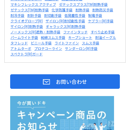
マキシフレックス アクティブ
ゼテックスプラス[TM]耐熱手袋
ゼテックス[TM]耐熱手袋
化学防護手袋
耐熱手袋
耐熱防災手袋
耐冷手袋
耐針手袋
耐切創手袋
低発塵性手袋
制電手袋
クライオグローブ[R]
ザイロン[R]耐切創性手袋
ケブラー[R]手袋
ザイロン[R]耐熱手袋
ギャラックス[R]耐熱手袋
ノーメックス[R]遮熱・耐熱手袋
ファインタッチ
すべり止め手袋
パームライト手袋
純綿スムス手袋
キープショート
耐油イーグル
タフレッド
ビニール手袋
ライトファイン
スムス手袋
アトムターボ
プロテコーライン
サンダーロン[R]手袋
スペクトラ[R]ガード
お問い合わせ