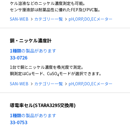
ケル溶液などのニッケル濃度測定も可能。
センサ接液部は耐薬品性に優れたFEP及びPVC製。
SAN-WEB
カテゴリー一覧
pH,ORP,DO,ECメーター
銅・ニッケル濃度計
1種類
の製品があります
33-0726
1台で銅とニッケル濃度を吸光度で測定。
銅測定はCuモード、CuSO
モードが選択できます。
4
SAN-WEB
カテゴリー一覧
pH,ORP,DO,ECメーター
導電率セル(STARA3295交換用)
1種類
の製品があります
33-0753