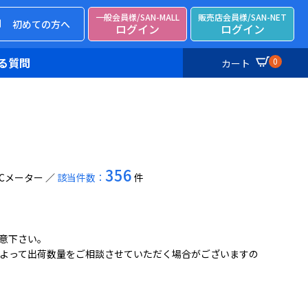
一般会員様/SAN-MALL
販売店会員様/SAN-NET
初めての方へ
ログイン
ログイン
る質問
0
カート
356
,ECメーター
該当件数：
件
意下さい。
よって出荷数量をご相談させていただく場合がございますの