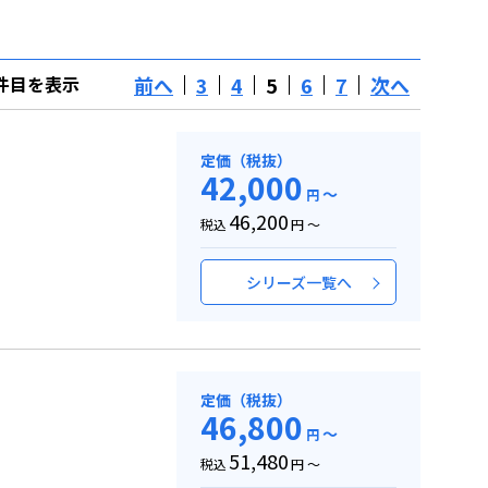
前へ
3
4
5
6
7
次へ
01件目を表示
定価（税抜）
42,000
～
円
46,200
税込
円 ～
シリーズ一覧へ
定価（税抜）
46,800
～
円
51,480
税込
円 ～