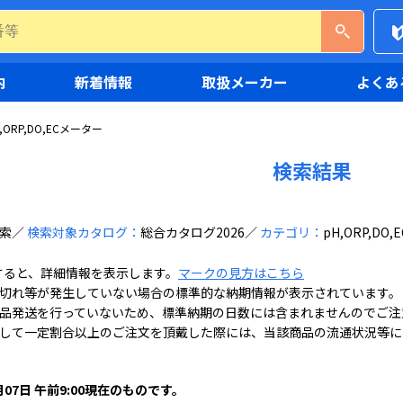
内
新着情報
取扱メーカー
よくあ
,ORP,DO,ECメーター
検索結果
索
検索対象カタログ：
総合カタログ2026
カテゴリ：
pH,ORP,DO
すると、詳細情報を表示します。
マークの見方はこちら
切れ等が発生していない場合の標準的な納期情報が表示されています。
品発送を行っていないため、標準納期の日数には含まれませんのでご注
して一定割合以上のご注文を頂戴した際には、当該商品の流通状況等に
月07日 午前9:00現在のものです。