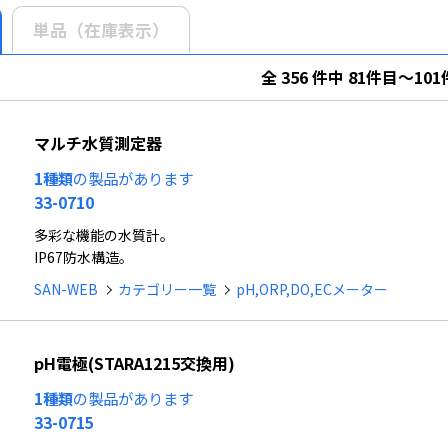
単品（在庫表示）
全 356 件中 81件目～1
マルチ水質測定器
1種類
の製品があります
33-0710
多彩な機能の水質計。
IP67防水構造。
SAN-WEB
カテゴリー一覧
pH,ORP,DO,ECメーター
pH電極(STARA1215交換用)
1種類
の製品があります
33-0715