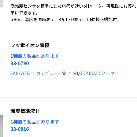
高感度センサを標準にした応答が速いpHメータ。再現性にも優れ
単にできます。
pH値、温度を同時表示。4桁LED表示。自動校正機能付。
フッ素イオン電極
1種類
の製品があります
33-0790
SAN-WEB
カテゴリー一覧
pH,ORP,DO,ECメーター
濁度標準液Ⅱ
1種類
の製品があります
33-0816