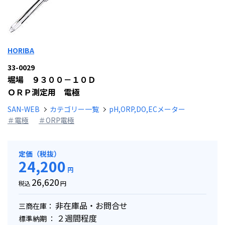
HORIBA
33-0029
堀場 ９３００－１０Ｄ
ＯＲＰ測定用 電極
SAN-WEB
カテゴリー一覧
pH,ORP,DO,ECメーター
＃電極
＃ORP電極
定価（税抜）
24,200
円
26,620
税込
円
非在庫品・お問合せ
三商在庫：
２週間程度
標準納期 ：