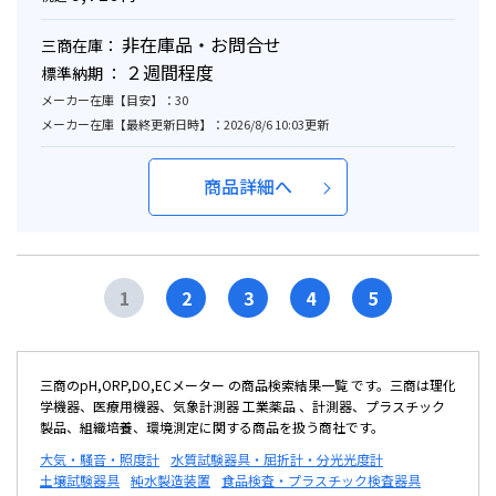
非在庫品・お問合せ
三商在庫：
２週間程度
標準納期 ：
メーカー在庫【目安】：30
メーカー在庫【最終更新日時】：2026/8/6 10:03更新
商品詳細へ
1
2
3
4
5
三商のpH,ORP,DO,ECメーター の商品検索結果一覧 です。三商は理化
学機器、医療用機器、気象計測器 工業薬品 、計測器、プラスチック
製品、組織培養、環境測定に関する商品を扱う商社です。
大気・騒音・照度計
水質試験器具・屈折計・分光光度計
土壌試験器具
純水製造装置
食品検査・プラスチック検査器具