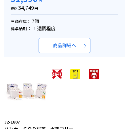
円
34,749
税込
円
7個
三商在庫：
１週間程度
標準納期 ：
商品詳細へ
32-1807
ハンナ ＣＯＤ試薬 水銀フリー