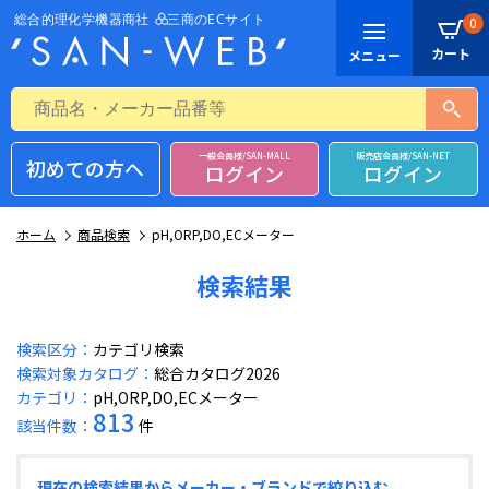
0
一般会員様/SAN-MALL
販売店会員様/SAN-NET
初めての方へ
ログイン
ログイン
ホーム
商品検索
pH,ORP,DO,ECメーター
検索結果
検索区分：
カテゴリ検索
検索対象カタログ：
総合カタログ2026
カテゴリ：
pH,ORP,DO,ECメーター
813
該当件数：
件
現在の検索結果からメーカー・ブランドで絞り込む