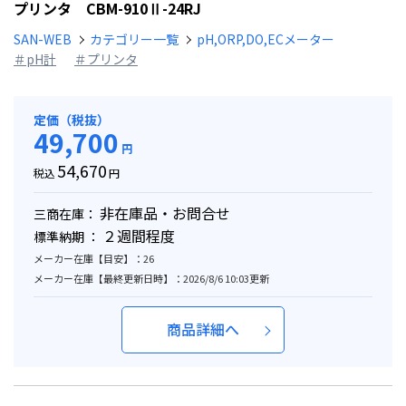
プリンタ CBM-910Ⅱ-24RJ
SAN-WEB
カテゴリー一覧
pH,ORP,DO,ECメーター
＃pH計
＃プリンタ
定価（税抜）
49,700
円
54,670
税込
円
非在庫品・お問合せ
三商在庫：
２週間程度
標準納期 ：
メーカー在庫【目安】：26
メーカー在庫【最終更新日時】：2026/8/6 10:03更新
商品詳細へ