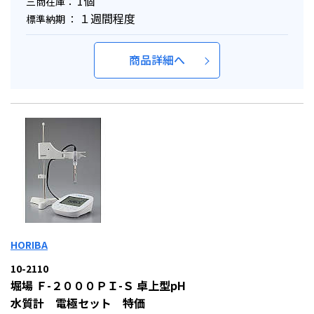
1個
三商在庫：
１週間程度
標準納期 ：
商品詳細へ
HORIBA
10-2110
堀場 Ｆ-２０００ＰＩ-Ｓ 卓上型pH
水質計 電極セット 特価