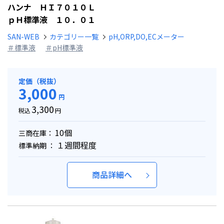
ハンナ ＨＩ７０１０Ｌ
ｐＨ標準液 １０．０１
SAN-WEB
カテゴリー一覧
pH,ORP,DO,ECメーター
＃標準液
＃pH標準液
定価（税抜）
3,000
円
3,300
税込
円
10個
三商在庫：
１週間程度
標準納期 ：
商品詳細へ