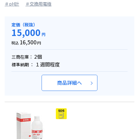
＃pH計
＃交換用電極
定価（税抜）
15,000
円
16,500
税込
円
2個
三商在庫：
１週間程度
標準納期 ：
商品詳細へ