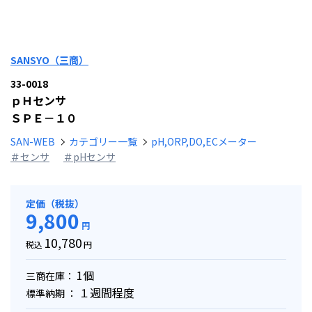
SANSYO（三商）
33-0018
ｐＨセンサ
ＳＰＥ－１０
SAN-WEB
カテゴリー一覧
pH,ORP,DO,ECメーター
＃センサ
＃pHセンサ
定価（税抜）
9,800
円
10,780
税込
円
1個
三商在庫：
１週間程度
標準納期 ：