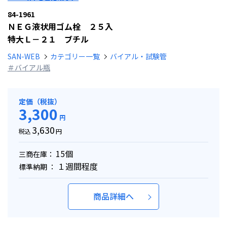
84-1961
ＮＥＧ液状用ゴム栓 ２５入
特大Ｌ－２１ ブチル
SAN-WEB
カテゴリー一覧
バイアル・試験管
＃バイアル瓶
定価（税抜）
3,300
円
3,630
税込
円
15個
三商在庫：
１週間程度
標準納期 ：
商品詳細へ