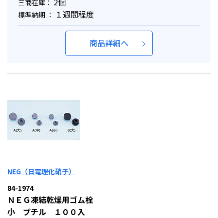
2個
三商在庫：
１週間程度
標準納期 ：
商品詳細へ
NEG（日電理化硝子）
84-1974
ＮＥＧ凍結乾燥用ゴム栓
小 ブチル １００入