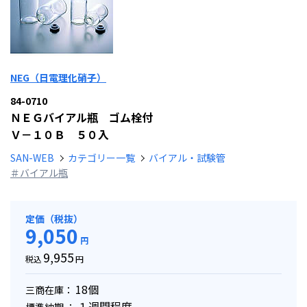
NEG（日電理化硝子）
84-0710
ＮＥＧバイアル瓶 ゴム栓付
Ｖ－１０Ｂ ５０入
SAN-WEB
カテゴリー一覧
バイアル・試験管
＃バイアル瓶
定価（税抜）
9,050
円
9,955
税込
円
18個
三商在庫：
１週間程度