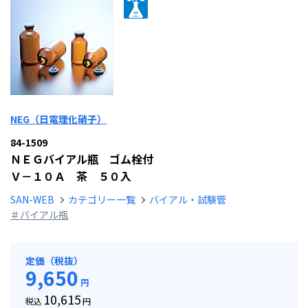
NEG（日電理化硝子）
84-1509
ＮＥＧバイアル瓶 ゴム栓付
Ｖ－１０Ａ 茶 ５０入
SAN-WEB
カテゴリー一覧
バイアル・試験管
＃バイアル瓶
定価（税抜）
9,650
円
10,615
税込
円