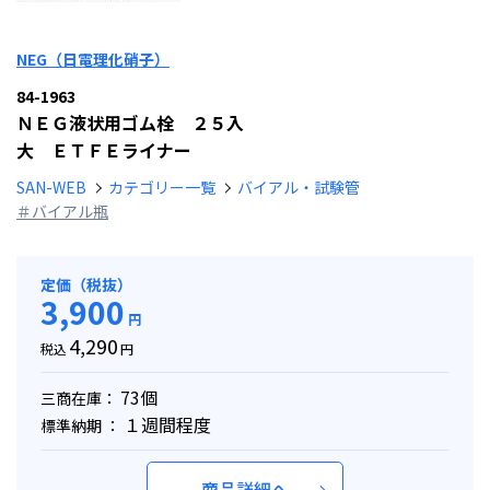
NEG（日電理化硝子）
84-1963
ＮＥＧ液状用ゴム栓 ２５入
大 ＥＴＦＥライナー
SAN-WEB
カテゴリー一覧
バイアル・試験管
＃バイアル瓶
定価（税抜）
3,900
円
4,290
税込
円
73個
三商在庫：
１週間程度
標準納期 ：
商品詳細へ