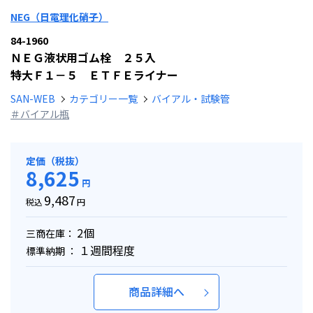
NEG（日電理化硝子）
84-1960
ＮＥＧ液状用ゴム栓 ２５入
特大Ｆ１－５ ＥＴＦＥライナー
SAN-WEB
カテゴリー一覧
バイアル・試験管
＃バイアル瓶
定価（税抜）
8,625
円
9,487
税込
円
2個
三商在庫：
１週間程度
標準納期 ：
商品詳細へ