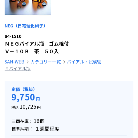
NEG（日電理化硝子）
84-1510
ＮＥＧバイアル瓶 ゴム栓付
Ｖ－１０Ｂ 茶 ５０入
SAN-WEB
カテゴリー一覧
バイアル・試験管
＃バイアル瓶
定価（税抜）
9,750
円
10,725
税込
円
16個
三商在庫：
１週間程度
標準納期 ：