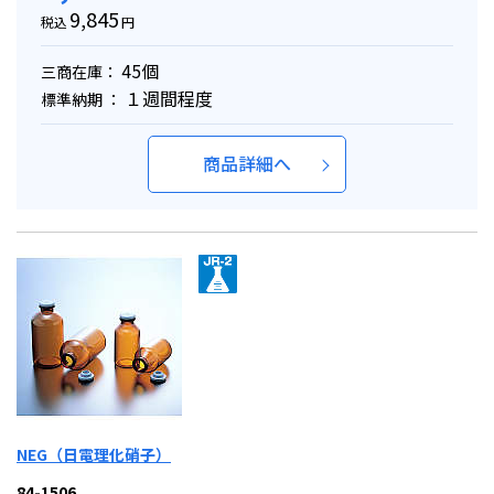
9,845
税込
円
45個
三商在庫：
１週間程度
標準納期 ：
商品詳細へ
NEG（日電理化硝子）
84-1506