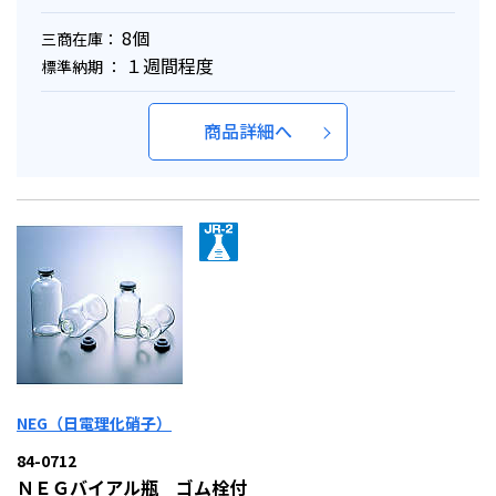
8個
三商在庫：
１週間程度
標準納期 ：
商品詳細へ
NEG（日電理化硝子）
84-0712
ＮＥＧバイアル瓶 ゴム栓付