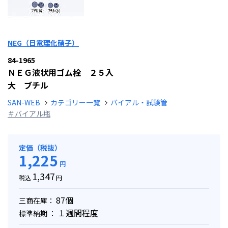
NEG（日電理化硝子）
84-1965
ＮＥＧ液状用ゴム栓 ２５入
大 ブチル
SAN-WEB
カテゴリー一覧
バイアル・試験管
＃バイアル瓶
定価（税抜）
1,225
円
1,347
税込
円
87個
三商在庫：
１週間程度
標準納期 ：