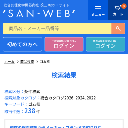
0
一般会員様/SAN-MALL
販売店会員様/SAN-NET
初めての方へ
ログイン
ログイン
ホーム
商品検索
ゴム栓
検索結果
検索区分：
条件検索
検索対象カタログ：
総合カタログ2026, 2024, 2022
キーワード：
ゴム栓
238
該当件数：
件
現在の検索結果からメーカー・ブランドで絞り込む