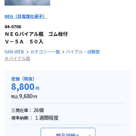
NEG（日電理化硝子）
84-0706
ＮＥＧバイアル瓶 ゴム栓付
Ｖ－５Ａ ５０入
SAN-WEB
カテゴリー一覧
バイアル・試験管
＃バイアル瓶
定価（税抜）
8,800
円
9,680
税込
円
26個
三商在庫：
１週間程度
標準納期 ：
商品詳細へ