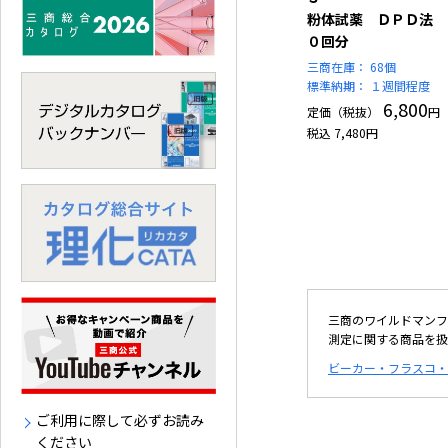
粉体試薬 ＤＰＤ法 
０回分
三商在庫：
68個
標準納期：
１週間程度
6,800
定価（税抜）
円
税込
7,480
円
三商のワイルドマンフ
測定に関する商品を扱
ビーカー・フラスコ・
ご利用に際して必ずお読み
ください