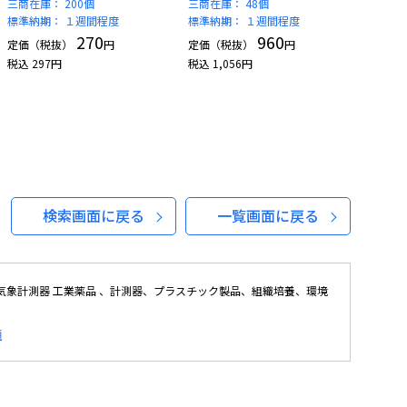
三商在庫：
200個
三商在庫：
48個
標準納期：
１週間程度
標準納期：
１週間程度
270
960
定価（税抜）
円
定価（税抜）
円
税込
297
円
税込
1,056
円
検索画面に戻る
一覧画面に戻る
象計測器 工業薬品 、計測器、プラスチック製品、組織培養、環境
類