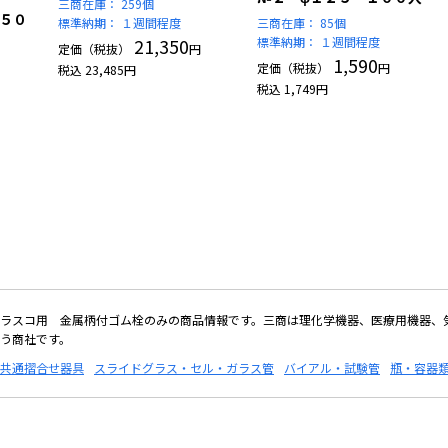
三商在庫：
259個
５０
標準納期：
１週間程度
三商在庫：
85個
21,350
標準納期：
１週間程度
定価（税抜）
円
1,590
定価（税抜）
円
税込
23,485
円
税込
1,749
円
ラスコ用 金属柄付ゴム栓のみの商品情報です。三商は理化学機器、医療用機器、気
う商社です。
共通摺合せ器具
スライドグラス・セル・ガラス管
バイアル・試験管
瓶・容器