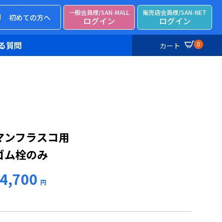
一般会員様/SAN-MALL
販売店会員様/SAN-NET
初めての方へ
ログイン
ログイン
る質問
0
カート
マンフラスコ用
ゴム栓のみ
4,700
円