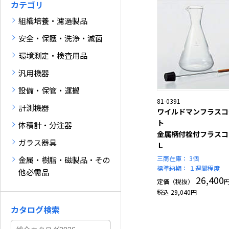
カテゴリ
組織培養・濾過製品
安全・保護・洗浄・滅菌
環境測定・検査用品
汎用機器
設備・保管・運搬
81-0391
計測機器
ワイルドマンフラスコ
ト
体積計・分注器
金属柄付栓付フラスコ
ガラス器具
Ｌ
三商在庫：
3個
金属・樹脂・磁製品・その
標準納期：
１週間程度
他必需品
26,400
定価（税抜）
税込
29,040
円
カタログ検索