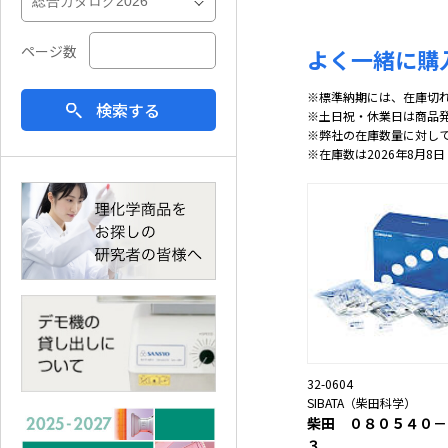
ページ数
よく一緒に購
※標準納期には、在庫切
検索する
※土日祝・休業日は商品
※弊社の在庫数量に対し
※在庫数は2026年8月8日
32-0604
SIBATA（柴田科学）
柴田 ０８０５４０－
３