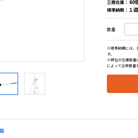
60
三商在庫：
１
標準納期：
数量
※標準納期には、
す。
※弊社の在庫数量
によって出荷数量
報