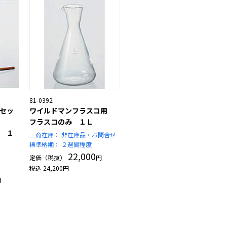
81-0392
セッ
ワイルドマンフラスコ用
フラスコのみ １Ｌ
 １
三商在庫：
非在庫品・お問合せ
標準納期：
２週間程度
22,000
定価（税抜）
円
税込
24,200
円
円