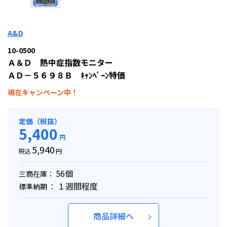
A&D
10-0500
Ａ＆Ｄ 熱中症指数モニター
ＡＤ－５６９８Ｂ ｷｬﾝﾍﾟｰﾝ特価
現在キャンペーン中！
定価（税抜）
5,400
円
5,940
税込
円
56個
三商在庫：
１週間程度
標準納期 ：
商品詳細へ