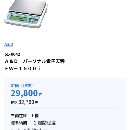
A&D
61-0042
Ａ＆Ｄ パーソナル電子天秤
ＥＷ－１５００ｉ
定価（税抜）
29,800
円
32,780
税込
円
6個
三商在庫：
１週間程度
標準納期 ：
メーカー在庫【目安】：1