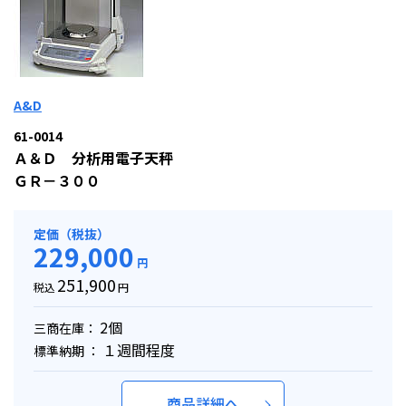
A&D
61-0014
Ａ＆Ｄ 分析用電子天秤
ＧＲ－３００
定価（税抜）
229,000
円
251,900
税込
円
2個
三商在庫：
１週間程度
標準納期 ：
商品詳細へ