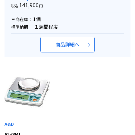
141,900
税込
円
1個
三商在庫：
１週間程度
標準納期 ：
商品詳細へ
A&D
61-0041