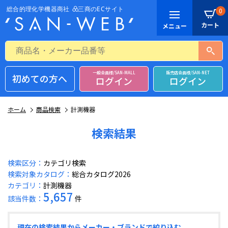
0
一般会員様/SAN-MALL
販売店会員様/SAN-NET
初めての方へ
ログイン
ログイン
ホーム
商品検索
計測機器
検索結果
検索区分：
カテゴリ検索
検索対象カタログ：
総合カタログ2026
カテゴリ：
計測機器
5,657
該当件数：
件
現在の検索結果からメーカー・ブランドで絞り込む