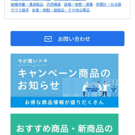
組織培養・濾過製品
汎用機器
設備・保管・運搬
体積計・分注器
ガラス器具
金属・樹脂・磁製品・その他必需品
お問い合わせ