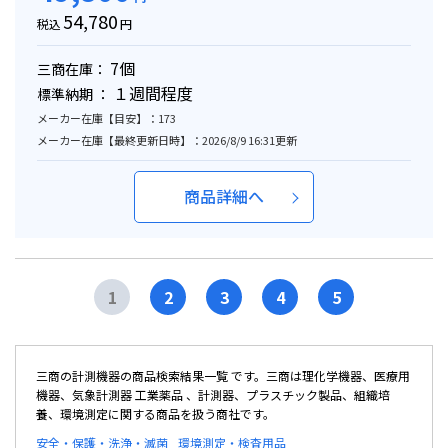
54,780
税込
円
7個
三商在庫：
１週間程度
標準納期 ：
メーカー在庫【目安】：173
メーカー在庫【最終更新日時】：2026/8/9 16:31更新
商品詳細へ
1
2
3
4
5
三商の計測機器の商品検索結果一覧 です。三商は理化学機器、医療用
機器、気象計測器 工業薬品 、計測器、プラスチック製品、組織培
養、環境測定に関する商品を扱う商社です。
安全・保護・洗浄・滅菌
環境測定・検査用品