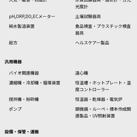
光度計
pH,ORP,DO,ECメーター
土壌試験器具
純水製造装置
食品検査・プラスチック検査
器具
局方
ヘルスケアー製品
汎用機器
バイオ関連機器
遠心機
濃縮機・冷却機・循環装置
恒温槽・ホットプレート・温
度コントローラー
撹拌機・粉砕機
恒温器・乾燥器・電気炉
ポンプ
顕微鏡・ルーペ・標本作成関
連製品・UV照射装置
設備・保管・運搬