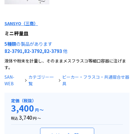
SANSYO（三商）
ミニ秤量皿
5種類
の製品があります
82-3791,82-3792,82-3793
他
液体や粉末を計量し、そのままメスフラスコ等細口容器に注げま
す。
SAN-
カテゴリー一
ビーカー・フラスコ・共通摺合せ器
WEB
覧
具
定価（税抜）
3,400
～
円
3,740
税込
円 ～