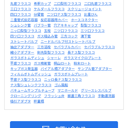
丸底フラスコ
希釈カップ
二口梨形フラスコ
二口丸底フラスコ
三口フラスコ
ケルダールフラスコ
スクリュージョイント
四口フラスコ
分留管
二ツ口ナス型フラスコ
比重びん
二重管式反応容器
反応容器用カバー
ホースコネクター
シュレンク管
バブラー管
穴アキキャップ
梨型フラスコ
二ッ口梨型フラスコ
玉栓
二ツ口フラスコ
三ツ口フラスコ
四ツ口フラスコ
ガス吸込み管
三方コック
滴下管
ストレートバルブ
ニードルバルブ付ストレートバルブ
抽出アダプター
三方活栓
セパラブルカバー
セパラブルフラスコ
縮小アダプター
剣先梨型フラスコ
長ナス型フラスコ
ガラスボトムディシュ
シャーレ
ガラスマイクロプレート
平底フラスコ
ガス噴射管
桐山ロート
粉末ロート
キップガス発生器
バイアル瓶アダプター
サンプル管アダプター
フィルムボトムディッシュ
ガラスボトムプレート
平底ナス型フラスコ
ニッロ長ナス型フラスコ
ナス型シュレンクフラスコ
ゴム風船
バキュームサンプルチューブ
マニホールド
グリースレスバルブ
クローニングリング
フラッシュ弁
振盪三角フラスコ
手動還流器
吸引アダプタ
秤量瓶