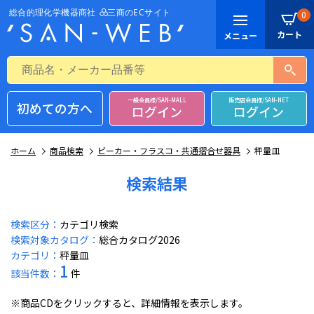
0
一般会員様/SAN-MALL
販売店会員様/SAN-NET
初めての方へ
ログイン
ログイン
ホーム
商品検索
ビーカー・フラスコ・共通摺合せ器具
秤量皿
検索結果
検索区分：
カテゴリ検索
検索対象カタログ：
総合カタログ2026
カテゴリ：
秤量皿
1
該当件数：
件
※商品CDをクリックすると、詳細情報を表示します。