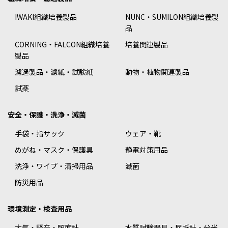
IWAKI組織培養製品
NUNC・SUMILON組織培養製
品
CORNING・FALCON組織培養
培養関連製品
製品
濾過製品・濾紙・試験紙
動物・植物関連製品
試薬
安全・保護・洗浄・滅菌
手袋・指サック
ウェア・靴
めがね・マスク・保護具
静電対策用品
洗浄・ワイプ・清掃用品
滅菌
防災用品
環境測定・検査用品
大気・騒音・照度計
水質試験器具・屈折計・分光