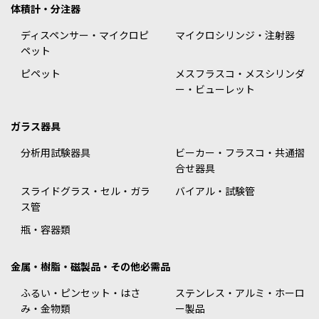
体積計・分注器
ディスペンサー・マイクロピ
マイクロシリンジ・注射器
ペット
ピペット
メスフラスコ・メスシリンダ
ー・ビューレット
ガラス器具
分析用試験器具
ビーカー・フラスコ・共通摺
合せ器具
スライドグラス・セル・ガラ
バイアル・試験管
ス管
瓶・容器類
金属・樹脂・磁製品・その他必需品
ふるい・ピンセット・はさ
ステンレス・アルミ・ホーロ
み・金物類
ー製品