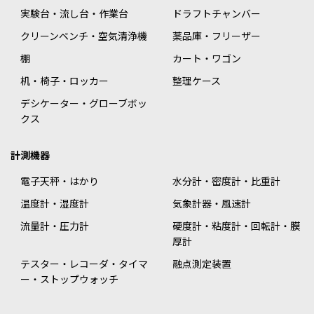
実験台・流し台・作業台
ドラフトチャンバー
クリーンベンチ・空気清浄機
薬品庫・フリーザー
棚
カート・ワゴン
机・椅子・ロッカー
整理ケース
デシケーター・グローブボッ
クス
計測機器
電子天秤・はかり
水分計・密度計・比重計
温度計・湿度計
気象計器・風速計
流量計・圧力計
硬度計・粘度計・回転計・膜
厚計
テスター・レコーダ・タイマ
融点測定装置
ー・ストップウォッチ