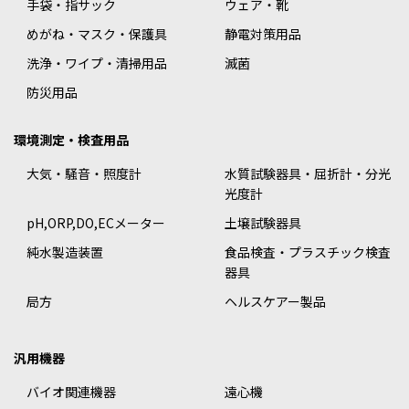
手袋・指サック
ウェア・靴
めがね・マスク・保護具
静電対策用品
洗浄・ワイプ・清掃用品
滅菌
防災用品
環境測定・検査用品
大気・騒音・照度計
水質試験器具・屈折計・分光
光度計
pH,ORP,DO,ECメーター
土壌試験器具
純水製造装置
食品検査・プラスチック検査
器具
局方
ヘルスケアー製品
汎用機器
バイオ関連機器
遠心機