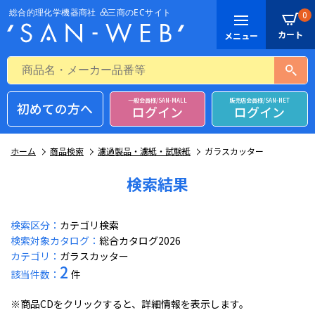
0
一般会員様/SAN-MALL
販売店会員様/SAN-NET
初めての方へ
ログイン
ログイン
ホーム
商品検索
濾過製品・濾紙・試験紙
ガラスカッター
検索結果
検索区分：
カテゴリ検索
検索対象カタログ：
総合カタログ2026
カテゴリ：
ガラスカッター
2
該当件数：
件
※商品CDをクリックすると、詳細情報を表示します。