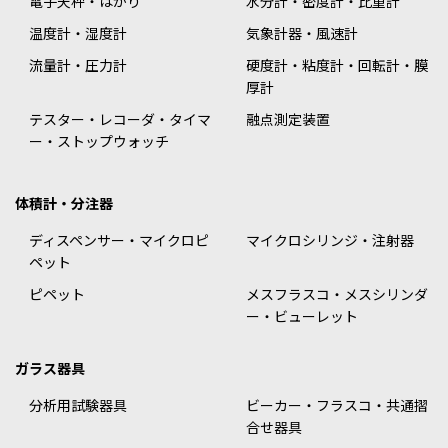
電子天秤・はかり
水分計・密度計・比重計
温度計・湿度計
気象計器・風速計
流量計・圧力計
硬度計・粘度計・回転計・膜
厚計
テスター・レコーダ・タイマ
融点測定装置
ー・ストップウォッチ
体積計・分注器
ディスペンサー・マイクロピ
マイクロシリンジ・注射器
ペット
ピペット
メスフラスコ・メスシリンダ
ー・ビューレット
ガラス器具
分析用試験器具
ビーカー・フラスコ・共通摺
合せ器具