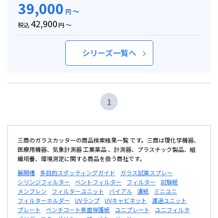
39,000
～
円
42,900
税込
円 ～
シリーズ一覧へ
1
三商のガラスカッターの商品検索結果一覧 です。三商は理化学機器、
医療用機器、気象計測器 工業薬品 、計測器、プラスチック製品、組
織培養、環境測定に関する商品を扱う商社です。
展開槽
多目的スポッティングガイド
ガラス試薬スプレー
シリンジフィルター
ベントフィルター
フィルター
試験紙
メンブレン
フィルターユニット
バイアル
濾紙
ミニユニ
フィルターホルダー
UVランプ
UVキャビネット
濾過ユニット
プレート
ベンチコート表面保護紙
ユニプレート
ユニフィルタ