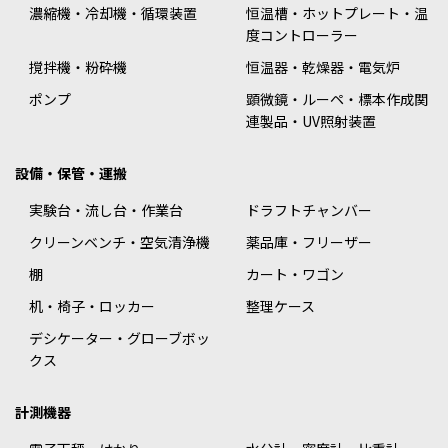
濃縮機・冷却機・循環装置
恒温槽・ホットプレート・温
度コントローラー
撹拌機・粉砕機
恒温器・乾燥器・電気炉
ポンプ
顕微鏡・ルーペ・標本作成関
連製品・UV照射装置
設備・保管・運搬
実験台・流し台・作業台
ドラフトチャンバー
クリーンベンチ・空気清浄機
薬品庫・フリーザー
棚
カート・ワゴン
机・椅子・ロッカー
整理ケース
デシケーター・グローブボッ
クス
計測機器