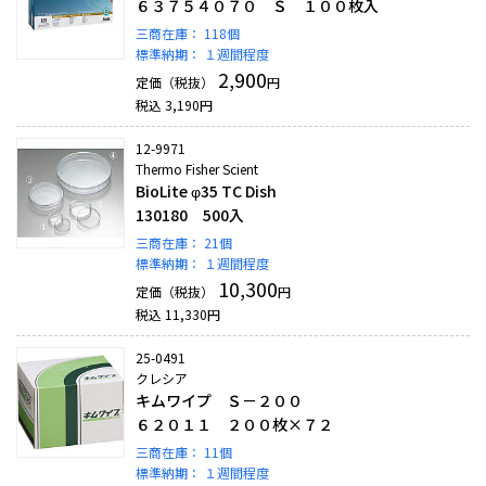
６３７５４０７０ Ｓ １００枚入
三商在庫：
118個
標準納期：
１週間程度
2,900
定価（税抜）
円
税込
3,190
円
12-9971
Thermo Fisher Scient
BioLite φ35 TC Dish
130180 500入
三商在庫：
21個
標準納期：
１週間程度
10,300
定価（税抜）
円
税込
11,330
円
25-0491
クレシア
キムワイプ Ｓ－２００
６２０１１ ２００枚×７２
三商在庫：
11個
標準納期：
１週間程度