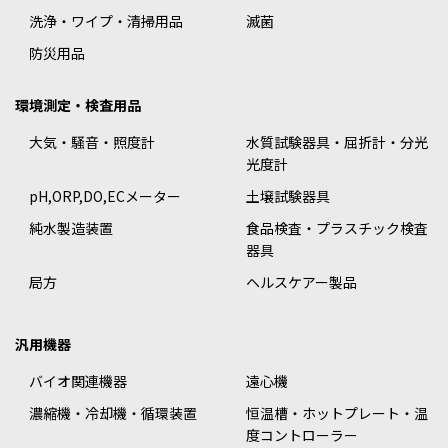
洗浄・ワイプ・清掃用品
滅菌
防災用品
環境測定・検査用品
大気・騒音・照度計
水質試験器具・屈折計・分光
光度計
pH,ORP,DO,ECメーター
土壌試験器具
純水製造装置
食品検査・プラスチック検査
器具
局方
ヘルスケアー製品
汎用機器
バイオ関連機器
遠心機
濃縮機・冷却機・循環装置
恒温槽・ホットプレート・温
度コントローラー