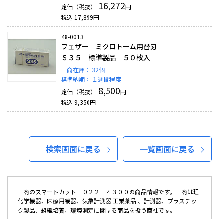
16,272
定価（税抜）
円
税込
17,899
円
48-0013
フェザー ミクロトーム用替刃
Ｓ３５ 標準製品 ５０枚入
三商在庫：
32個
標準納期：
１週間程度
8,500
定価（税抜）
円
税込
9,350
円
検索画面に戻る
一覧画面に戻る
三商のスマートカット ０２２－４３００の商品情報です。三商は理
化学機器、医療用機器、気象計測器 工業薬品 、計測器、プラスチッ
ク製品、組織培養、環境測定に関する商品を扱う商社です。