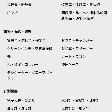
撹拌機・粉砕機
恒温器・乾燥器・電気炉
ポンプ
顕微鏡・ルーペ・標本作成関
連製品・UV照射装置
設備・保管・運搬
実験台・流し台・作業台
ドラフトチャンバー
クリーンベンチ・空気清浄機
薬品庫・フリーザー
棚
カート・ワゴン
机・椅子・ロッカー
整理ケース
デシケーター・グローブボッ
クス
計測機器
電子天秤・はかり
水分計・密度計・比重計
温度計・湿度計
気象計器・風速計