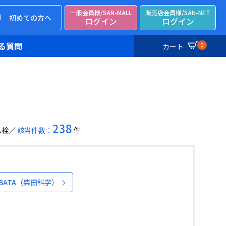
一般会員様/SAN-MALL
販売店会員様/SAN-NET
初めての方へ
ログイン
ログイン
る質問
0
カート
238
ム栓
該当件数：
件
IBATA（柴田科学）