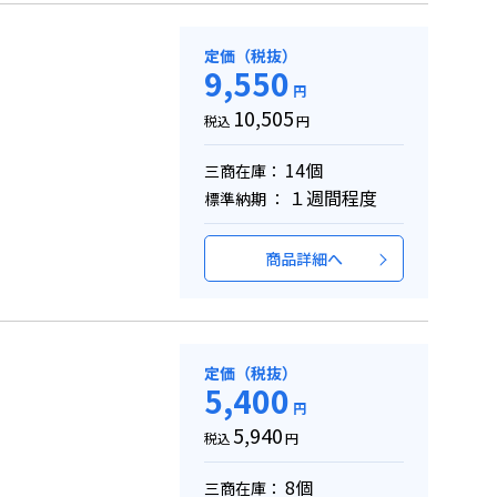
定価（税抜）
9,550
円
10,505
税込
円
14個
三商在庫：
１週間程度
標準納期 ：
商品詳細へ
定価（税抜）
5,400
円
5,940
税込
円
8個
三商在庫：