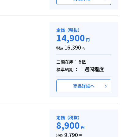
定価（税抜）
14,900
円
16,390
税込
円
6個
三商在庫：
１週間程度
標準納期 ：
商品詳細へ
定価（税抜）
8,900
円
9,790
税込
円