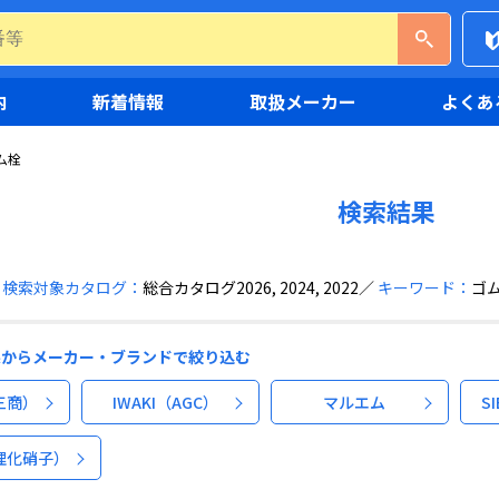
内
新着情報
取扱メーカー
よくあ
ム栓
検索結果
検索対象カタログ：
総合カタログ2026, 2024, 2022
キーワード：
ゴ
果からメーカー・ブランドで絞り込む
（三商）
IWAKI（AGC）
マルエム
S
理化硝子）