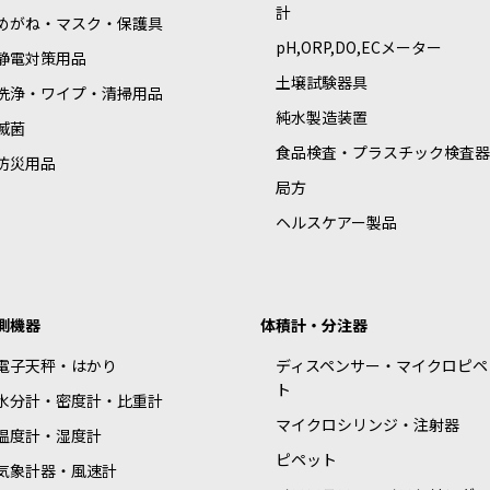
計
めがね・マスク・保護具
pH,ORP,DO,ECメーター
静電対策用品
土壌試験器具
洗浄・ワイプ・清掃用品
純水製造装置
滅菌
食品検査・プラスチック検査器
防災用品
局方
ヘルスケアー製品
測機器
体積計・分注器
電子天秤・はかり
ディスペンサー・マイクロピペ
ト
水分計・密度計・比重計
マイクロシリンジ・注射器
温度計・湿度計
ピペット
気象計器・風速計