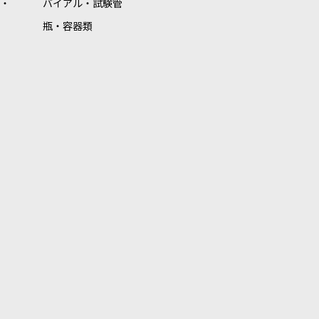
・
バイアル・試験管
瓶・容器類