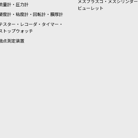
メスフラスコ・メスシリンダー
流量計・圧力計
ビューレット
硬度計・粘度計・回転計・膜厚計
テスター・レコーダ・タイマー・
ストップウォッチ
融点測定装置