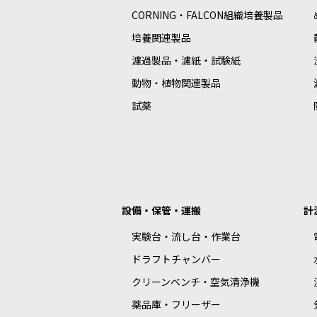
CORNING・FALCON組織培養製品
培養関連製品
濾過製品・濾紙・試験紙
動物・植物関連製品
試薬
設備・保管・運搬
計
実験台・流し台・作業台
ドラフトチャンバー
クリーンベンチ・空気清浄機
薬品庫・フリーザー