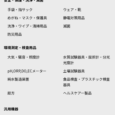
安全・保護・洗浄・滅菌
手袋・指サック
ウェア・靴
めがね・マスク・保護具
静電対策用品
洗浄・ワイプ・清掃用品
滅菌
防災用品
環境測定・検査用品
大気・騒音・照度計
水質試験器具・屈折計・分光
光度計
pH,ORP,DO,ECメーター
土壌試験器具
純水製造装置
食品検査・プラスチック検査
器具
局方
ヘルスケアー製品
汎用機器