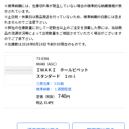
※標準納期には、在庫切れ等が発生していない場合の標準的な納期情報が表
示されています。
※土日祝・休業日は商品発送を行っていないため、標準納期の日数には含ま
れませんのでご注意下さい。
※弊社の在庫数量に対して一定割合以上のご注文を頂戴した際には、当該商
品の流通状況等によって出荷数量をご相談させていただく場合がございます
のでご了承下さい。
※在庫数は2026年8月10日 午前9:00現在のものです。
73-0366
IWAKI（AGC）
ＩＷＡＫＩ ホールピペット
スタンダード １ｍｌ
三商在庫：
536個
標準納期：
１週間程度
740
定価（税抜）
円
税込
814
円