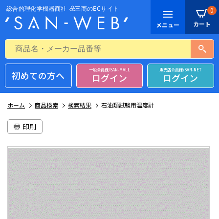
0
一般会員様/SAN-MALL
販売店会員様/SAN-NET
初めての方へ
ログイン
ログイン
ホーム
商品検索
検索結果
石油類試験用温度計
印刷