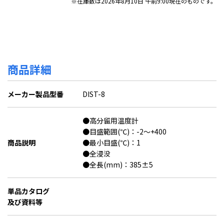
※在庫数は2026年8月10日 午前9:00現在のものです。
商品詳細
メーカー製品型番
DIST-8
●高分留用温度計
●目盛範囲(℃)：-2～+400
商品説明
●最小目盛(℃)：1
●全浸没
●全長(mm)：385±5
単品カタログ
及び資料等