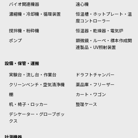
バイオ関連機器
遠心機
濃縮機・冷却機・循環装置
恒温槽・ホットプレート・温
度コントローラー
撹拌機・粉砕機
恒温器・乾燥器・電気炉
ポンプ
顕微鏡・ルーペ・標本作成関
連製品・UV照射装置
設備・保管・運搬
実験台・流し台・作業台
ドラフトチャンバー
クリーンベンチ・空気清浄機
薬品庫・フリーザー
棚
カート・ワゴン
机・椅子・ロッカー
整理ケース
デシケーター・グローブボッ
クス
計測機器