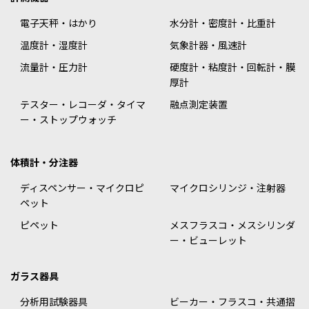
電子天秤・はかり
水分計・密度計・比重計
温度計・湿度計
気象計器・風速計
流量計・圧力計
硬度計・粘度計・回転計・膜
厚計
テスター・レコーダ・タイマ
融点測定装置
ー・ストップウォッチ
体積計・分注器
ディスペンサー・マイクロピ
マイクロシリンジ・注射器
ペット
ピペット
メスフラスコ・メスシリンダ
ー・ビューレット
ガラス器具
分析用試験器具
ビーカー・フラスコ・共通摺