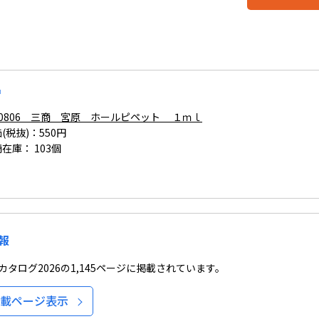
品
-0806 三商 宮原 ホールピペット １ｍｌ
(税抜)：550円
商在庫：
103個
報
タログ2026の1,145ページに掲載されています。
載ページ表示