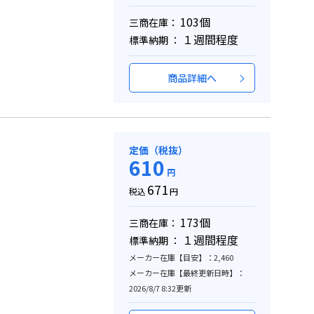
103個
三商在庫：
１週間程度
標準納期 ：
商品詳細へ
定価（税抜）
610
円
671
税込
円
173個
三商在庫：
１週間程度
標準納期 ：
メーカー在庫【目安】：2,460
メーカー在庫【最終更新日時】：
2026/8/7 8:32更新