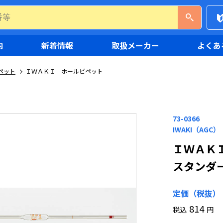
内
新着情報
取扱メーカー
よくあ
ペット
ＩＷＡＫＩ ホールピペット
73-0366
IWAKI（AGC）
ＩＷＡＫ
スタンダ
定価（税抜）
814
税込
円