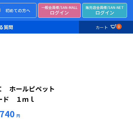
一般会員様/SAN-MALL
販売店会員様/SAN-NET
初めての方へ
ログイン
ログイン
る質問
0
カート
Ｉ ホールピペット
ード １ｍｌ
740
円