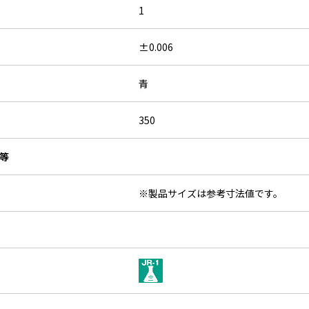
1
±0.006
青
350
等
※製品サイズは参考寸法値です。