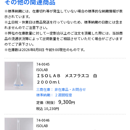
その他の関連商品
※標準納期には、在庫切れ等が発生していない場合の標準的な納期情報が表
示されています。
※土日祝・休業日は商品発送を行っていないため、標準納期の日数には含ま
れませんのでご注意下さい。
※弊社の在庫数量に対して一定割合以上のご注文を頂戴した際には、当該商
品の流通状況等によって出荷数量をご相談させていただく場合がございます
のでご了承下さい。
※在庫数は2026年8月8日 午前9:00現在のものです。
74-0045
ISOLAB
ＩＳＯＬＡＢ メスフラスコ 白
２０００ｍｌ
三商在庫：
非在庫品・お問合せ
標準納期：
２週間程度
9,300
定価（税抜）
円
税込
10,230
円
74-0046
ISOLAB