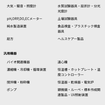
大気・騒音・照度計
水質試験器具・屈折計・分光
光度計
pH,ORP,DO,ECメーター
土壌試験器具
純水製造装置
食品検査・プラスチック検査
器具
局方
ヘルスケアー製品
汎用機器
バイオ関連機器
遠心機
濃縮機・冷却機・循環装置
恒温槽・ホットプレート・温
度コントローラー
撹拌機・粉砕機
恒温器・乾燥器・電気炉
ポンプ
顕微鏡・ルーペ・標本作成関
連製品・UV照射装置