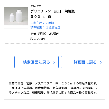
93-7426
ポリエチレン 広口 規格瓶
５００ml 白
三商在庫：
210個
標準納期：
１週間程度
200
定価（税抜）
円
税込
220
円
検索画面に戻る
一覧画面に戻る
三商の三商 宮原 メスフラスコ 茶 ２５０ｍｌの商品情報です。
三商は理化学機器、医療用機器、気象計測器 工業薬品 、計測器、プ
ラスチック製品、組織培養、環境測定に関する商品を扱う商社です。