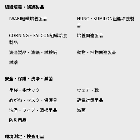
組織培養・濾過製品
IWAKI組織培養製品
NUNC・SUMILON組織培養製
品
CORNING・FALCON組織培養
培養関連製品
製品
濾過製品・濾紙・試験紙
動物・植物関連製品
試薬
安全・保護・洗浄・滅菌
手袋・指サック
ウェア・靴
めがね・マスク・保護具
静電対策用品
洗浄・ワイプ・清掃用品
滅菌
防災用品
環境測定・検査用品