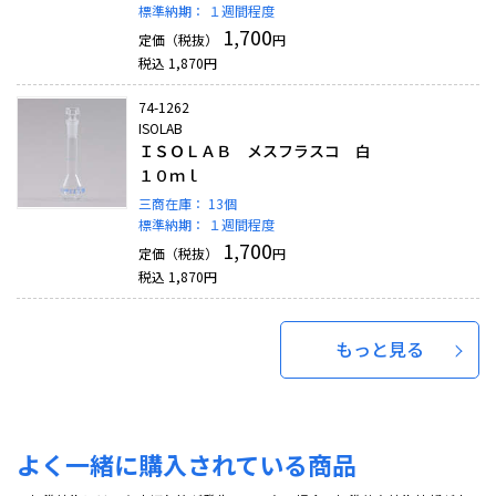
標準納期：
１週間程度
1,700
定価（税抜）
円
税込
1,870
円
74-1262
ISOLAB
ＩＳＯＬＡＢ メスフラスコ 白
１０ｍｌ
三商在庫：
13個
標準納期：
１週間程度
1,700
定価（税抜）
円
税込
1,870
円
もっと見る
よく一緒に購入されている商品