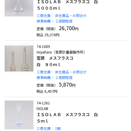
ＩＳＯＬＡＢ メスフラスコ 白
５０００ｍｌ
三商在庫：
非在庫品・お問合せ
標準納期：
２週間程度
26,700
定価（税抜）
円
税込
29,370
円
74-1089
miyahara（宮原計量器製作所）
宮原 メスフラスコ
白 ９０ｍｌ
三商在庫：
非在庫品・お問合せ
標準納期：
２週間程度
5,870
定価（税抜）
円
税込
6,457
円
74-1261
ISOLAB
ＩＳＯＬＡＢ メスフラスコ 白
５ｍｌ
三商在庫：
2個