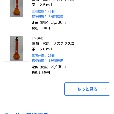
茶 ２５ｍｌ
三商在庫：
43個
標準納期：
１週間程度
3,300
定価（税抜）
円
税込
3,630
円
74-1045
三商 宮原 メスフラスコ
茶 ５０ｍｌ
三商在庫：
25個
標準納期：
１週間程度
3,400
定価（税抜）
円
税込
3,740
円
もっと見る