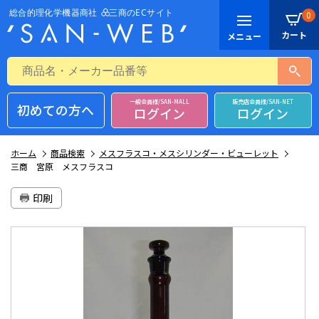
0
一般会員様/SAN-MALL
販売店会員様/SAN-NET
初めての方へ
ログイン
ログイン
ホーム
商品検索
メスフラスコ・メスシリンダー・ビューレット
三商 宮原 メスフラスコ
印刷