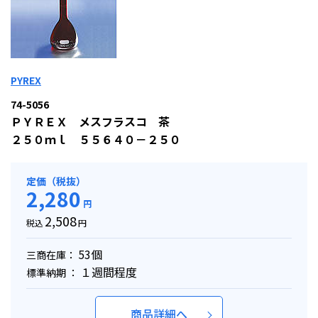
PYREX
74-5056
ＰＹＲＥＸ メスフラスコ 茶
２５０ｍｌ ５５６４０－２５０
定価（税抜）
2,280
円
2,508
税込
円
53個
三商在庫：
１週間程度
標準納期 ：
商品詳細へ