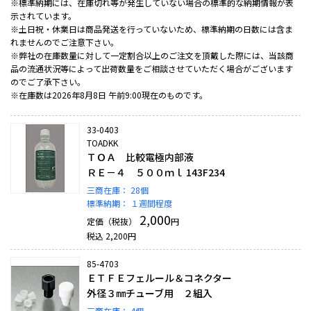
※標準納期には、在庫切れ等が発生していない場合の標準的な納期情報が表
示されています。
※土日祝・休業日は商品発送を行っていないため、標準納期の日数には含ま
れませんのでご注意下さい。
※弊社の在庫数量に対して一定割合以上のご注文を頂戴した際には、当該商
品の流通状況等によって出荷数量をご相談させていただく場合がございます
のでご了承下さい。
※在庫数は2026年8月8日 午前9:00現在のものです。
33-0403
TOADKK
ＴＯＡ 比較電極内部液
ＲＥ－４ ５００ｍｌ 143F234
三商在庫：
28個
標準納期：
１週間程度
2,000
定価（税抜）
円
税込
2,200
円
85-4703
ＥＴＦＥフェルール＆コネクター
外径３㎜チューブ用 ２組入
三商在庫：
4個