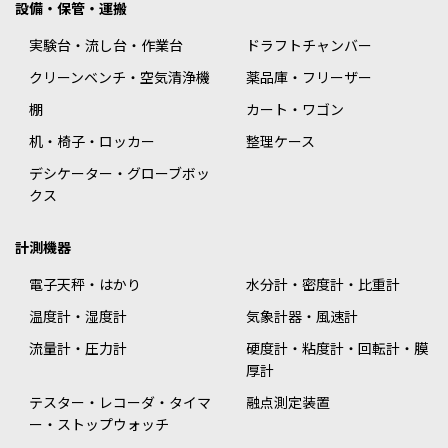
設備・保管・運搬
実験台・流し台・作業台
ドラフトチャンバー
クリーンベンチ・空気清浄機
薬品庫・フリーザー
棚
カート・ワゴン
机・椅子・ロッカー
整理ケース
デシケーター・グローブボッ
クス
計測機器
電子天秤・はかり
水分計・密度計・比重計
温度計・湿度計
気象計器・風速計
流量計・圧力計
硬度計・粘度計・回転計・膜
厚計
テスター・レコーダ・タイマ
融点測定装置
ー・ストップウォッチ