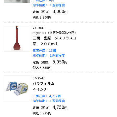
標準納期：
１週間程度
3,000
定価（税抜）
円
税込
3,300
円
74-1047
miyahara（宮原計量器製作所）
三商 宮原 メスフラスコ
茶 ２００ｍｌ
三商在庫：
13個
標準納期：
１週間程度
5,050
定価（税抜）
円
税込
5,555
円
94-2542
パラフィルム
４インチ
三商在庫：
4,287個
標準納期：
１週間程度
4,750
定価（税抜）
円
税込
5,225
円