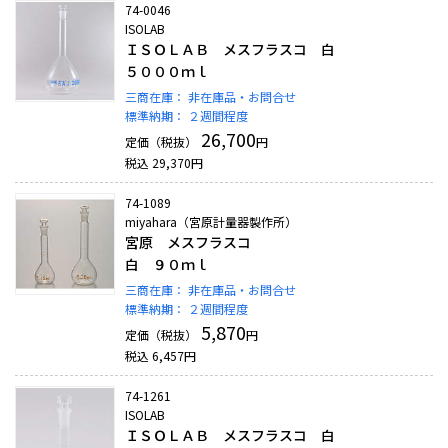
74-0046
ISOLAB
ＩＳＯＬＡＢ メスフラスコ 白
５０００ｍｌ
三商在庫：
非在庫品・お問合せ
標準納期：
２週間程度
26,700
定価（税抜）
円
税込
29,370
円
74-1089
miyahara（宮原計量器製作所）
宮原 メスフラスコ
白 ９０ｍｌ
三商在庫：
非在庫品・お問合せ
標準納期：
２週間程度
5,870
定価（税抜）
円
税込
6,457
円
74-1261
ISOLAB
ＩＳＯＬＡＢ メスフラスコ 白