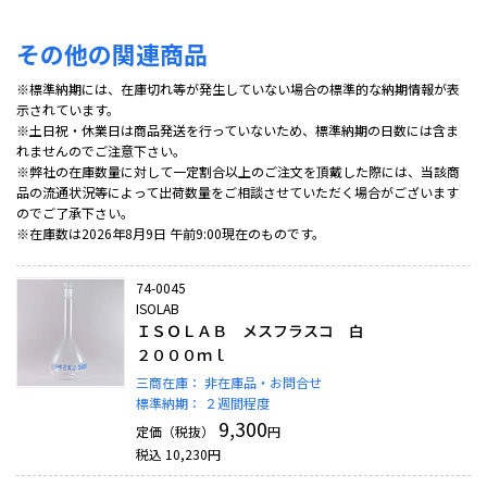
その他の関連商品
※標準納期には、在庫切れ等が発生していない場合の標準的な納期情報が表
示されています。
※土日祝・休業日は商品発送を行っていないため、標準納期の日数には含ま
れませんのでご注意下さい。
※弊社の在庫数量に対して一定割合以上のご注文を頂戴した際には、当該商
品の流通状況等によって出荷数量をご相談させていただく場合がございます
のでご了承下さい。
※在庫数は2026年8月9日 午前9:00現在のものです。
74-0045
ISOLAB
ＩＳＯＬＡＢ メスフラスコ 白
２０００ｍｌ
三商在庫：
非在庫品・お問合せ
標準納期：
２週間程度
9,300
定価（税抜）
円
税込
10,230
円