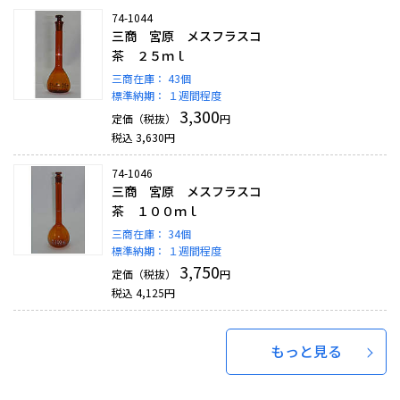
74-1044
三商 宮原 メスフラスコ
茶 ２５ｍｌ
三商在庫：
43個
標準納期：
１週間程度
3,300
定価（税抜）
円
税込
3,630
円
74-1046
三商 宮原 メスフラスコ
茶 １００ｍｌ
三商在庫：
34個
標準納期：
１週間程度
3,750
定価（税抜）
円
税込
4,125
円
もっと見る