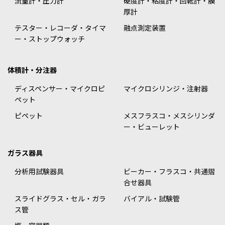
流量計・圧力計
硬度計・粘度計・回転計・膜
厚計
テスター・レコーダ・タイマ
融点測定装置
ー・ストップウォッチ
体積計・分注器
ディスペンサー・マイクロピ
マイクロシリンジ・注射器
ペット
ピペット
メスフラスコ・メスシリンダ
ー・ビューレット
ガラス器具
分析用試験器具
ビーカー・フラスコ・共通摺
合せ器具
スライドグラス・セル・ガラ
バイアル・試験管
ス管