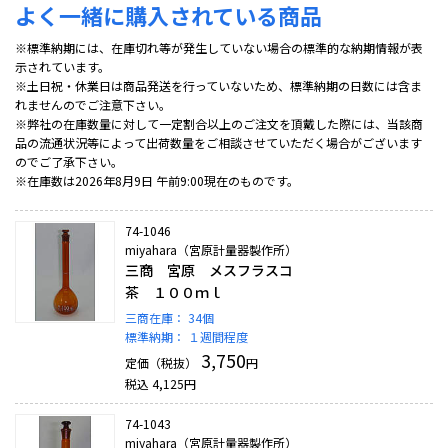
よく一緒に購入されている商品
※標準納期には、在庫切れ等が発生していない場合の標準的な納期情報が表
示されています。
※土日祝・休業日は商品発送を行っていないため、標準納期の日数には含ま
れませんのでご注意下さい。
※弊社の在庫数量に対して一定割合以上のご注文を頂戴した際には、当該商
品の流通状況等によって出荷数量をご相談させていただく場合がございます
のでご了承下さい。
※在庫数は2026年8月9日 午前9:00現在のものです。
74-1046
miyahara（宮原計量器製作所）
三商 宮原 メスフラスコ
茶 １００ｍｌ
三商在庫：
34個
標準納期：
１週間程度
3,750
定価（税抜）
円
税込
4,125
円
74-1043
miyahara（宮原計量器製作所）