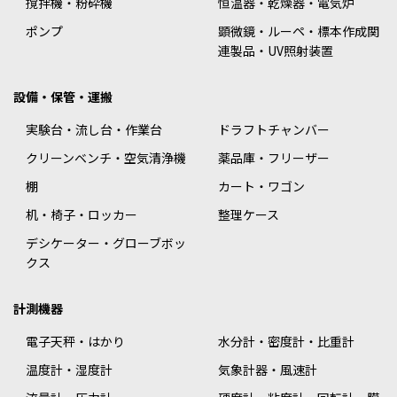
撹拌機・粉砕機
恒温器・乾燥器・電気炉
ポンプ
顕微鏡・ルーペ・標本作成関
連製品・UV照射装置
設備・保管・運搬
実験台・流し台・作業台
ドラフトチャンバー
クリーンベンチ・空気清浄機
薬品庫・フリーザー
棚
カート・ワゴン
机・椅子・ロッカー
整理ケース
デシケーター・グローブボッ
クス
計測機器
電子天秤・はかり
水分計・密度計・比重計
温度計・湿度計
気象計器・風速計