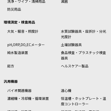
洗浄・ワイプ・清掃用品
滅菌
防災用品
環境測定・検査用品
大気・騒音・照度計
水質試験器具・屈折計・分光
光度計
pH,ORP,DO,ECメーター
土壌試験器具
純水製造装置
食品検査・プラスチック検査
器具
局方
ヘルスケアー製品
汎用機器
バイオ関連機器
遠心機
濃縮機・冷却機・循環装置
恒温槽・ホットプレート・温
度コントローラー