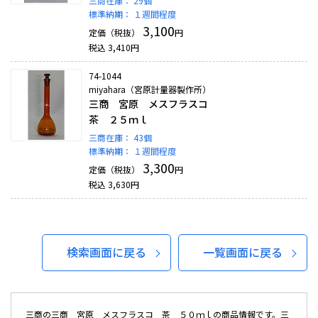
三商在庫：
29個
標準納期：
１週間程度
3,100
定価（税抜）
円
税込
3,410
円
74-1044
miyahara（宮原計量器製作所）
三商 宮原 メスフラスコ
茶 ２５ｍｌ
三商在庫：
43個
標準納期：
１週間程度
3,300
定価（税抜）
円
税込
3,630
円
検索画面に戻る
一覧画面に戻る
三商の三商 宮原 メスフラスコ 茶 ５０ｍｌの商品情報です。三