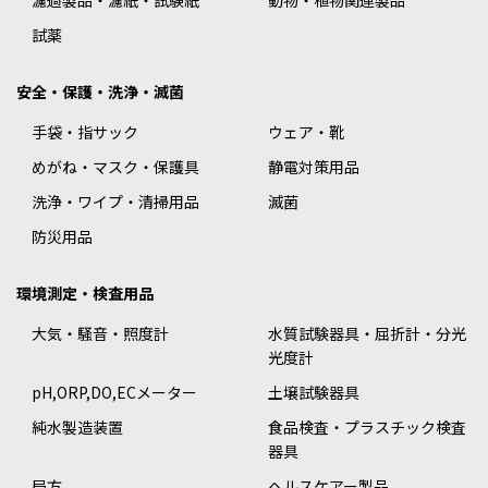
濾過製品・濾紙・試験紙
動物・植物関連製品
試薬
安全・保護・洗浄・滅菌
手袋・指サック
ウェア・靴
めがね・マスク・保護具
静電対策用品
洗浄・ワイプ・清掃用品
滅菌
防災用品
環境測定・検査用品
大気・騒音・照度計
水質試験器具・屈折計・分光
光度計
pH,ORP,DO,ECメーター
土壌試験器具
純水製造装置
食品検査・プラスチック検査
器具
局方
ヘルスケアー製品