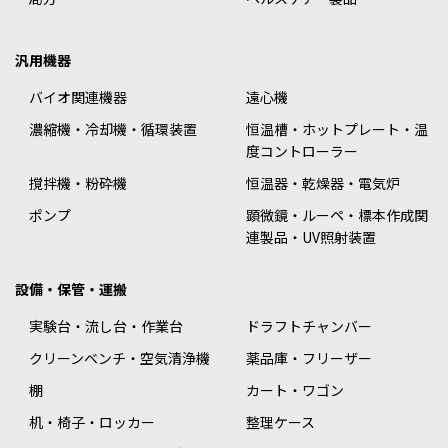
汎用機器
バイオ関連機器
遠心機
濃縮機・冷却機・循環装置
恒温槽・ホットプレート・温
度コントローラー
撹拌機・粉砕機
恒温器・乾燥器・電気炉
ポンプ
顕微鏡・ルーペ・標本作成関
連製品・UV照射装置
設備・保管・運搬
実験台・流し台・作業台
ドラフトチャンバー
クリーンベンチ・空気清浄機
薬品庫・フリーザー
棚
カート・ワゴン
机・椅子・ロッカー
整理ケース