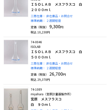
ＩＳＯＬＡＢ メスフラスコ 白
２０００ｍｌ
三商在庫：
非在庫品・お問合せ
標準納期：
２週間程度
9,300
定価（税抜）
円
税込
10,230
円
74-0046
ISOLAB
ＩＳＯＬＡＢ メスフラスコ 白
５０００ｍｌ
三商在庫：
非在庫品・お問合せ
標準納期：
２週間程度
26,700
定価（税抜）
円
税込
29,370
円
74-1089
miyahara（宮原計量器製作所）
宮原 メスフラスコ
白 ９０ｍｌ