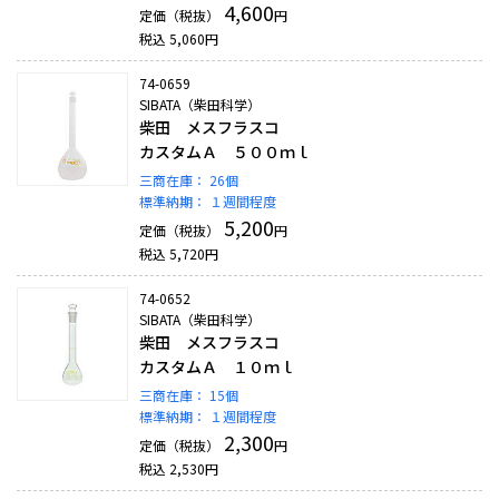
4,600
定価（税抜）
円
税込
5,060
円
74-0659
SIBATA（柴田科学）
柴田 メスフラスコ
カスタムＡ ５００ｍｌ
三商在庫：
26個
標準納期：
１週間程度
5,200
定価（税抜）
円
税込
5,720
円
74-0652
SIBATA（柴田科学）
柴田 メスフラスコ
カスタムＡ １０ｍｌ
三商在庫：
15個
標準納期：
１週間程度
2,300
定価（税抜）
円
税込
2,530
円