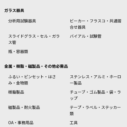
ガラス器具
分析用試験器具
ビーカー・フラスコ・共通摺
合せ器具
スライドグラス・セル・ガラ
バイアル・試験管
ス管
瓶・容器類
金属・樹脂・磁製品・その他必需品
ふるい・ピンセット・はさ
ステンレス・アルミ・ホーロ
み・金物類
ー製品
樹脂製品
チューブ・ゴム製品・袋・ラ
ップ
磁製品・耐火製品
テープ・ラベル・ステッカー
類
OA・事務用品
工具