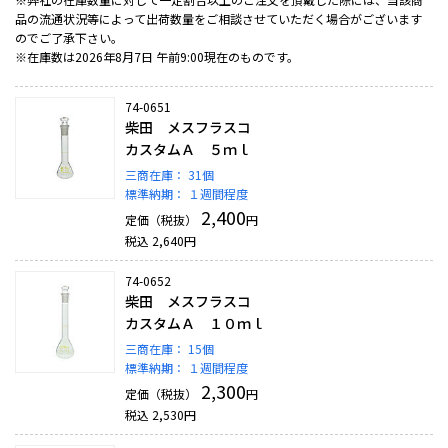
品の流通状況等によって出荷数量をご相談させていただく場合がございます
のでご了承下さい。
※在庫数は2026年8月7日 午前9:00現在のものです。
74-0651
柴田 メスフラスコ
カスタムＡ ５ｍｌ
三商在庫：
31個
標準納期：
１週間程度
2,400
定価（税抜）
円
税込
2,640
円
74-0652
柴田 メスフラスコ
カスタムＡ １０ｍｌ
三商在庫：
15個
標準納期：
１週間程度
2,300
定価（税抜）
円
税込
2,530
円