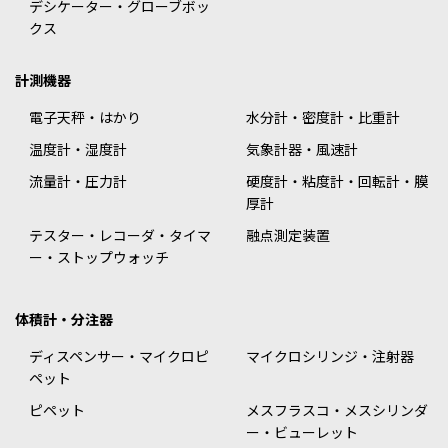
デシケーター・グローブボッ
クス
計測機器
電子天秤・はかり
水分計・密度計・比重計
温度計・湿度計
気象計器・風速計
流量計・圧力計
硬度計・粘度計・回転計・膜
厚計
テスター・レコーダ・タイマ
融点測定装置
ー・ストップウォッチ
体積計・分注器
ディスペンサー・マイクロピ
マイクロシリンジ・注射器
ペット
ピペット
メスフラスコ・メスシリンダ
ー・ビューレット