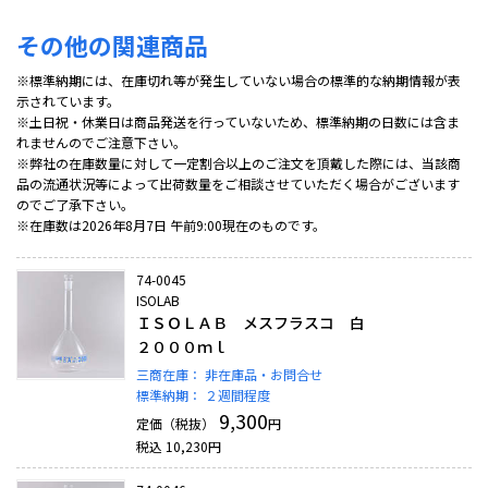
その他の関連商品
※標準納期には、在庫切れ等が発生していない場合の標準的な納期情報が表
示されています。
※土日祝・休業日は商品発送を行っていないため、標準納期の日数には含ま
れませんのでご注意下さい。
※弊社の在庫数量に対して一定割合以上のご注文を頂戴した際には、当該商
品の流通状況等によって出荷数量をご相談させていただく場合がございます
のでご了承下さい。
※在庫数は2026年8月7日 午前9:00現在のものです。
74-0045
ISOLAB
ＩＳＯＬＡＢ メスフラスコ 白
２０００ｍｌ
三商在庫：
非在庫品・お問合せ
標準納期：
２週間程度
9,300
定価（税抜）
円
税込
10,230
円