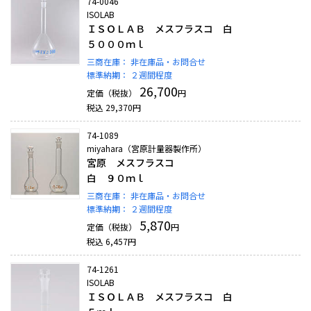
74-0046
ISOLAB
ＩＳＯＬＡＢ メスフラスコ 白
５０００ｍｌ
三商在庫：
非在庫品・お問合せ
標準納期：
２週間程度
26,700
定価（税抜）
円
税込
29,370
円
74-1089
miyahara（宮原計量器製作所）
宮原 メスフラスコ
白 ９０ｍｌ
三商在庫：
非在庫品・お問合せ
標準納期：
２週間程度
5,870
定価（税抜）
円
税込
6,457
円
74-1261
ISOLAB
ＩＳＯＬＡＢ メスフラスコ 白