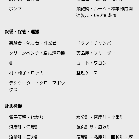
ポンプ
顕微鏡・ルーペ・標本作成関
連製品・UV照射装置
設備・保管・運搬
実験台・流し台・作業台
ドラフトチャンバー
クリーンベンチ・空気清浄機
薬品庫・フリーザー
棚
カート・ワゴン
机・椅子・ロッカー
整理ケース
デシケーター・グローブボッ
クス
計測機器
電子天秤・はかり
水分計・密度計・比重計
温度計・湿度計
気象計器・風速計
流量計・圧力計
硬度計・粘度計・回転計・膜