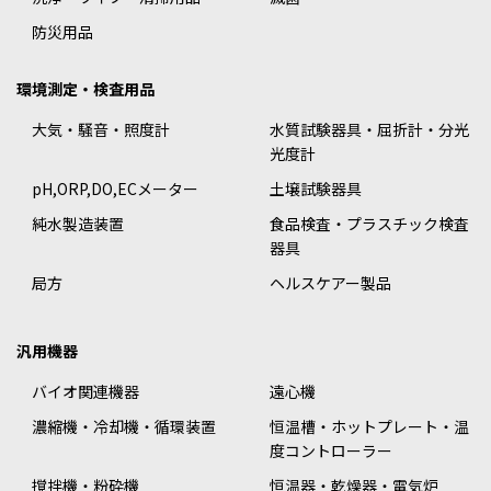
防災用品
環境測定・検査用品
大気・騒音・照度計
水質試験器具・屈折計・分光
光度計
pH,ORP,DO,ECメーター
土壌試験器具
純水製造装置
食品検査・プラスチック検査
器具
局方
ヘルスケアー製品
汎用機器
バイオ関連機器
遠心機
濃縮機・冷却機・循環装置
恒温槽・ホットプレート・温
度コントローラー
撹拌機・粉砕機
恒温器・乾燥器・電気炉