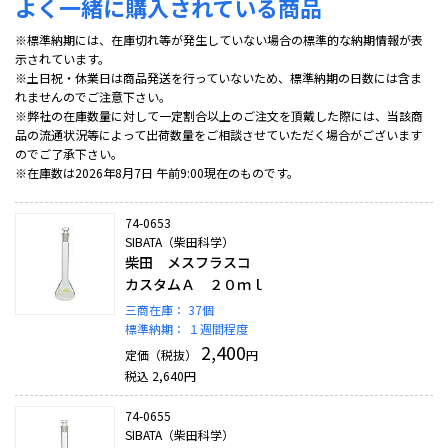
よく一緒に購入されている商品
※標準納期には、在庫切れ等が発生していない場合の標準的な納期情報が表
示されています。
※土日祝・休業日は商品発送を行っていないため、標準納期の日数には含ま
れませんのでご注意下さい。
※弊社の在庫数量に対して一定割合以上のご注文を頂戴した際には、当該商
品の流通状況等によって出荷数量をご相談させていただく場合がございます
のでご了承下さい。
※在庫数は2026年8月7日 午前9:00現在のものです。
74-0653
SIBATA（柴田科学）
柴田 メスフラスコ
カスタムＡ ２０ｍｌ
三商在庫：
37個
標準納期：
１週間程度
2,400
定価（税抜）
円
税込
2,640
円
74-0655
SIBATA（柴田科学）