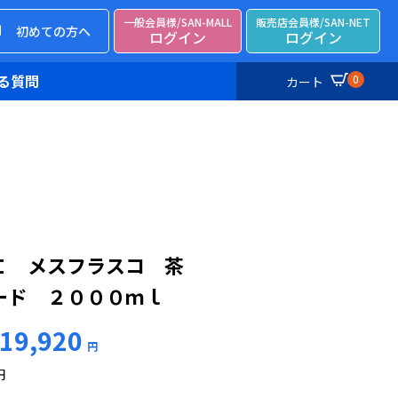
一般会員様/SAN-MALL
販売店会員様/SAN-NET
初めての方へ
ログイン
ログイン
る質問
0
カート
Ｉ メスフラスコ 茶
ード ２０００ｍｌ
19,920
円
円