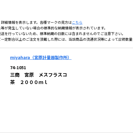
、詳細情報を表示します。各種マークの見方は
こちら
れ等が発生していない場合の標準的な納期情報が表示されています。
発送を行っていないため、標準納期の日数には含まれませんのでご注意下さい。
て一定割合以上のご注文を頂戴した際には、当該商品の流通状況等によって出荷数量
miyahara（宮原計量器製作所）
74-1051
三商 宮原 メスフラスコ
茶 ２０００ｍｌ