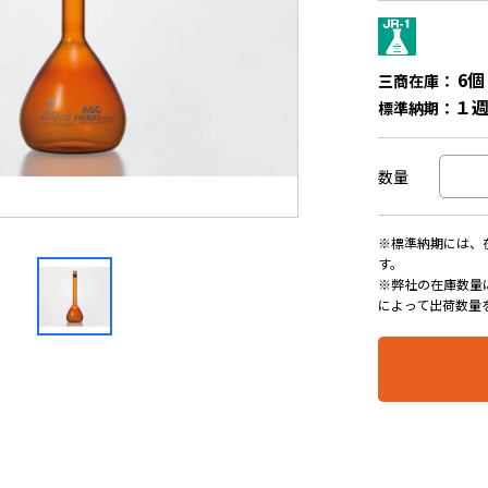
6個
三商在庫：
１
標準納期：
数量
※標準納期には、
す。
※弊社の在庫数量
によって出荷数量