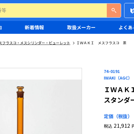
内
新着情報
取扱メーカー
よくあ
スフラスコ・メスシリンダー・ビューレット
ＩＷＡＫＩ メスフラスコ 茶
74-0191
IWAKI（AGC）
ＩＷＡＫ
スタンダ
定価（税抜）
21,912
税込