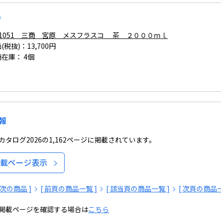
品
4-1051 三商 宮原 メスフラスコ 茶 ２０００ｍｌ
(税抜)：13,700円
商在庫：
4個
報
タログ2026の1,162ページに掲載されています。
載ページ表示
[ 次の商品 ]
[ 前頁の商品一覧 ]
[ 該当頁の商品一覧 ]
[ 次頁の商品一
掲載ページを確認する場合は
こちら