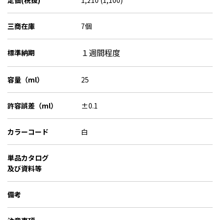
定価(税抜)
1,210 (1,100)
三商在庫
7個
１週間程度
標準納期
容量（ml）
25
許容誤差（ml）
±0.1
カラーコード
白
単品カタログ
及び資料等
備考