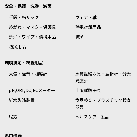
安全・保護・洗浄・滅菌
手袋・指サック
ウェア・靴
めがね・マスク・保護具
静電対策用品
洗浄・ワイプ・清掃用品
滅菌
防災用品
環境測定・検査用品
大気・騒音・照度計
水質試験器具・屈折計・分光
光度計
pH,ORP,DO,ECメーター
土壌試験器具
純水製造装置
食品検査・プラスチック検査
器具
局方
ヘルスケアー製品
汎用機器