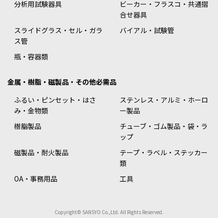
分析用試験器具
ビーカー・フラスコ・共通摺
合せ器具
スライドグラス・セル・ガラ
バイアル・試験管
ス管
瓶・容器類
金属・樹脂・磁製品・その他必需品
ふるい・ピンセット・はさ
ステンレス・アルミ・ホーロ
み・金物類
ー製品
樹脂製品
チューブ・ゴム製品・袋・ラ
ップ
磁製品・耐火製品
テープ・ラベル・ステッカー
類
OA・事務用品
工具
Copyright© SANSYO Co.,Ltd. All Rights Reserved.