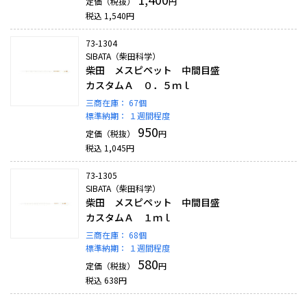
定価（税抜）
円
税込
1,540
円
73-1304
SIBATA（柴田科学）
柴田 メスピペット 中間目盛
カスタムＡ ０．５ｍｌ
三商在庫：
67個
標準納期：
１週間程度
950
定価（税抜）
円
税込
1,045
円
73-1305
SIBATA（柴田科学）
柴田 メスピペット 中間目盛
カスタムＡ １ｍｌ
三商在庫：
68個
標準納期：
１週間程度
580
定価（税抜）
円
税込
638
円