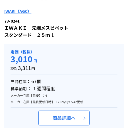
IWAKI（AGC）
73-0241
ＩＷＡＫＩ 先端メスピペット
スタンダード ２５ｍｌ
定価（税抜）
3,010
円
3,311
税込
円
67個
三商在庫：
１週間程度
標準納期 ：
メーカー在庫【目安】：4
メーカー在庫【最終更新日時】：2026/8/7 5:42更新
商品詳細へ