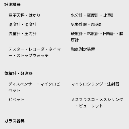
計測機器
電子天秤・はかり
水分計・密度計・比重計
温度計・湿度計
気象計器・風速計
流量計・圧力計
硬度計・粘度計・回転計・膜
厚計
テスター・レコーダ・タイマ
融点測定装置
ー・ストップウォッチ
体積計・分注器
ディスペンサー・マイクロピ
マイクロシリンジ・注射器
ペット
ピペット
メスフラスコ・メスシリンダ
ー・ビューレット
ガラス器具