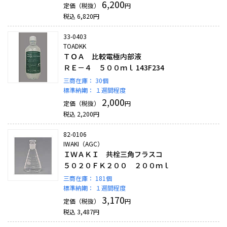
6,200
定価（税抜）
円
税込
6,820
円
33-0403
TOADKK
ＴＯＡ 比較電極内部液
ＲＥ－４ ５００ｍｌ 143F234
三商在庫：
30個
標準納期：
１週間程度
2,000
定価（税抜）
円
税込
2,200
円
82-0106
IWAKI（AGC）
ＩＷＡＫＩ 共栓三角フラスコ
５０２０ＦＫ２００ ２００ｍｌ
三商在庫：
181個
標準納期：
１週間程度
3,170
定価（税抜）
円
税込
3,487
円