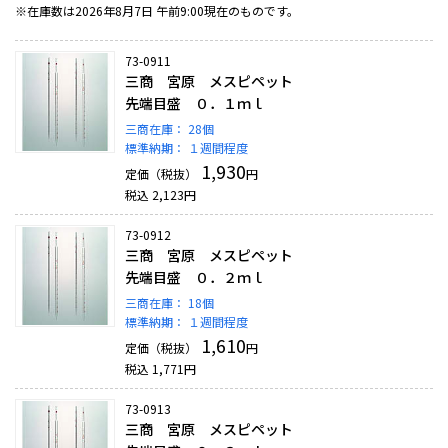
※在庫数は2026年8月7日 午前9:00現在のものです。
73-0911
三商 宮原 メスピペット
先端目盛 ０．１ｍｌ
三商在庫：
28個
標準納期：
１週間程度
1,930
定価（税抜）
円
税込
2,123
円
73-0912
三商 宮原 メスピペット
先端目盛 ０．２ｍｌ
三商在庫：
18個
標準納期：
１週間程度
1,610
定価（税抜）
円
税込
1,771
円
73-0913
三商 宮原 メスピペット