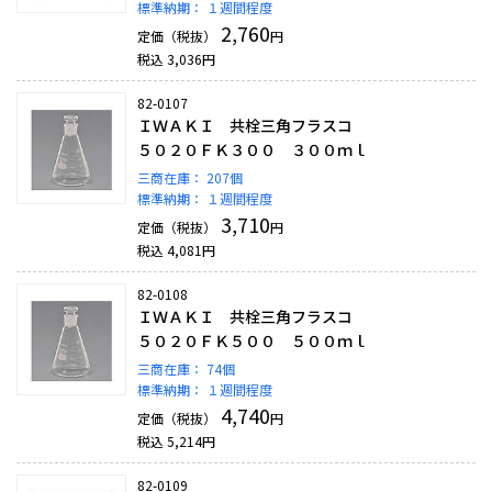
標準納期：
１週間程度
2,760
定価（税抜）
円
税込
3,036
円
82-0107
ＩＷＡＫＩ 共栓三角フラスコ
５０２０ＦＫ３００ ３００ｍｌ
三商在庫：
207個
標準納期：
１週間程度
3,710
定価（税抜）
円
税込
4,081
円
82-0108
ＩＷＡＫＩ 共栓三角フラスコ
５０２０ＦＫ５００ ５００ｍｌ
三商在庫：
74個
標準納期：
１週間程度
4,740
定価（税抜）
円
税込
5,214
円
82-0109