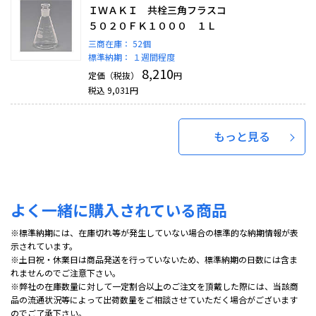
ＩＷＡＫＩ 共栓三角フラスコ
５０２０ＦＫ１０００ １Ｌ
三商在庫：
52個
標準納期：
１週間程度
8,210
定価（税抜）
円
税込
9,031
円
もっと見る
よく一緒に購入されている商品
※標準納期には、在庫切れ等が発生していない場合の標準的な納期情報が表
示されています。
※土日祝・休業日は商品発送を行っていないため、標準納期の日数には含ま
れませんのでご注意下さい。
※弊社の在庫数量に対して一定割合以上のご注文を頂戴した際には、当該商
品の流通状況等によって出荷数量をご相談させていただく場合がございます
のでご了承下さい。