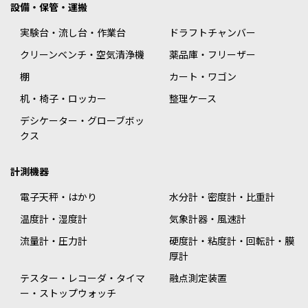
設備・保管・運搬
実験台・流し台・作業台
ドラフトチャンバー
クリーンベンチ・空気清浄機
薬品庫・フリーザー
棚
カート・ワゴン
机・椅子・ロッカー
整理ケース
デシケーター・グローブボッ
クス
計測機器
電子天秤・はかり
水分計・密度計・比重計
温度計・湿度計
気象計器・風速計
流量計・圧力計
硬度計・粘度計・回転計・膜
厚計
テスター・レコーダ・タイマ
融点測定装置
ー・ストップウォッチ