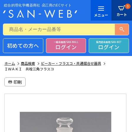
0
一般会員様/SAN-MALL
販売店会員様/SAN-NET
初めての方へ
ログイン
ログイン
ホーム
商品検索
ビーカー・フラスコ・共通摺合せ器具
ＩＷＡＫＩ 共栓三角フラスコ
印刷