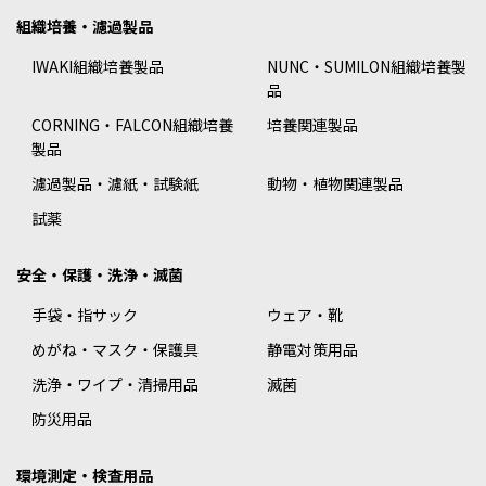
組織培養・濾過製品
IWAKI組織培養製品
NUNC・SUMILON組織培養製
品
CORNING・FALCON組織培養
培養関連製品
製品
濾過製品・濾紙・試験紙
動物・植物関連製品
試薬
安全・保護・洗浄・滅菌
手袋・指サック
ウェア・靴
めがね・マスク・保護具
静電対策用品
洗浄・ワイプ・清掃用品
滅菌
防災用品
環境測定・検査用品