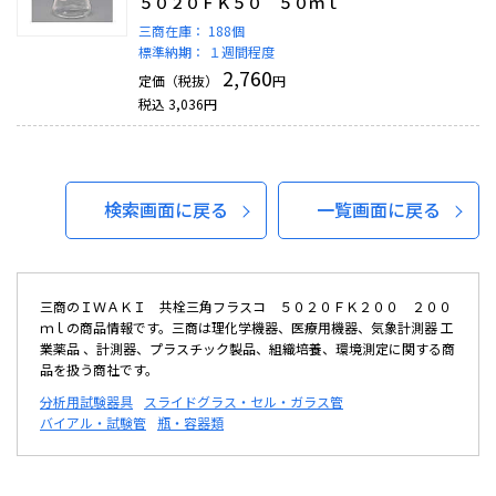
５０２０ＦＫ５０ ５０ｍｌ
三商在庫：
188個
標準納期：
１週間程度
2,760
定価（税抜）
円
税込
3,036
円
検索画面に戻る
一覧画面に戻る
三商のＩＷＡＫＩ 共栓三角フラスコ ５０２０ＦＫ２００ ２００
ｍｌの商品情報です。三商は理化学機器、医療用機器、気象計測器 工
業薬品 、計測器、プラスチック製品、組織培養、環境測定に関する商
品を扱う商社です。
分析用試験器具
スライドグラス・セル・ガラス管
バイアル・試験管
瓶・容器類