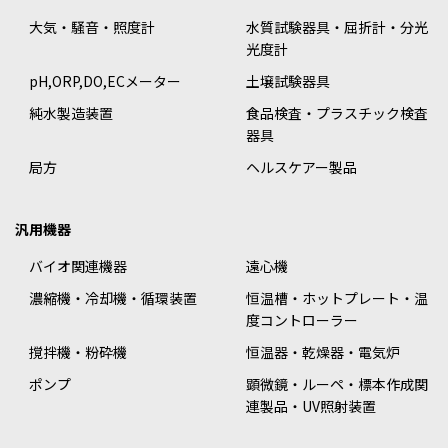
大気・騒音・照度計
水質試験器具・屈折計・分光
光度計
pH,ORP,DO,ECメーター
土壌試験器具
純水製造装置
食品検査・プラスチック検査
器具
局方
ヘルスケアー製品
汎用機器
バイオ関連機器
遠心機
濃縮機・冷却機・循環装置
恒温槽・ホットプレート・温
度コントローラー
撹拌機・粉砕機
恒温器・乾燥器・電気炉
ポンプ
顕微鏡・ルーペ・標本作成関
連製品・UV照射装置