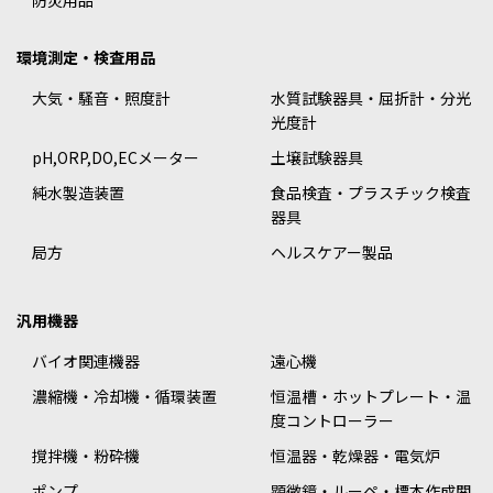
防災用品
環境測定・検査用品
大気・騒音・照度計
水質試験器具・屈折計・分光
光度計
pH,ORP,DO,ECメーター
土壌試験器具
純水製造装置
食品検査・プラスチック検査
器具
局方
ヘルスケアー製品
汎用機器
バイオ関連機器
遠心機
濃縮機・冷却機・循環装置
恒温槽・ホットプレート・温
度コントローラー
撹拌機・粉砕機
恒温器・乾燥器・電気炉
ポンプ
顕微鏡・ルーペ・標本作成関