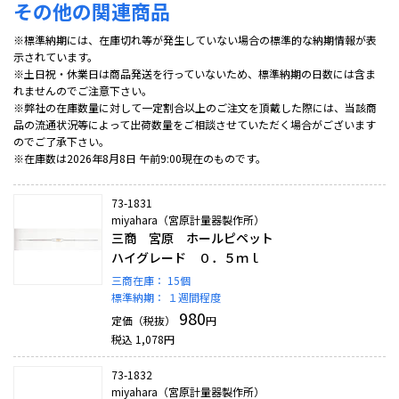
その他の関連商品
※標準納期には、在庫切れ等が発生していない場合の標準的な納期情報が表
示されています。
※土日祝・休業日は商品発送を行っていないため、標準納期の日数には含ま
れませんのでご注意下さい。
※弊社の在庫数量に対して一定割合以上のご注文を頂戴した際には、当該商
品の流通状況等によって出荷数量をご相談させていただく場合がございます
のでご了承下さい。
※在庫数は2026年8月8日 午前9:00現在のものです。
73-1831
miyahara（宮原計量器製作所）
三商 宮原 ホールピペット
ハイグレード ０．５ｍｌ
三商在庫：
15個
標準納期：
１週間程度
980
定価（税抜）
円
税込
1,078
円
73-1832
miyahara（宮原計量器製作所）