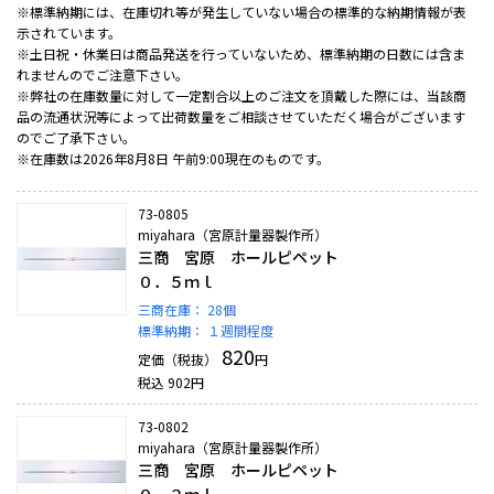
※標準納期には、在庫切れ等が発生していない場合の標準的な納期情報が表
示されています。
※土日祝・休業日は商品発送を行っていないため、標準納期の日数には含ま
れませんのでご注意下さい。
※弊社の在庫数量に対して一定割合以上のご注文を頂戴した際には、当該商
品の流通状況等によって出荷数量をご相談させていただく場合がございます
のでご了承下さい。
※在庫数は2026年8月8日 午前9:00現在のものです。
73-0805
miyahara（宮原計量器製作所）
三商 宮原 ホールピペット
０．５ｍｌ
三商在庫：
28個
標準納期：
１週間程度
820
定価（税抜）
円
税込
902
円
73-0802
miyahara（宮原計量器製作所）
三商 宮原 ホールピペット