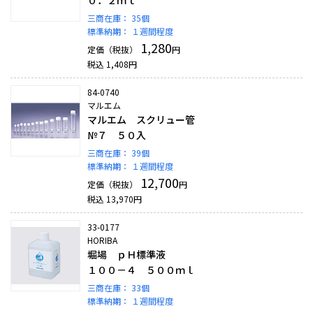
０．２ｍｌ
三商在庫：
35個
標準納期：
１週間程度
1,280
定価（税抜）
円
税込
1,408
円
84-0740
マルエム
マルエム スクリュー管
№７ ５０入
三商在庫：
39個
標準納期：
１週間程度
12,700
定価（税抜）
円
税込
13,970
円
33-0177
HORIBA
堀場 ｐＨ標準液
１００－４ ５００ｍｌ
三商在庫：
33個
標準納期：
１週間程度