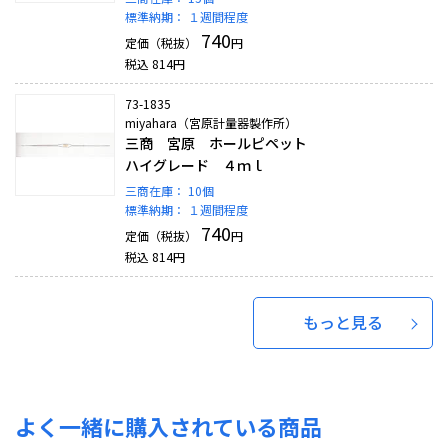
標準納期：
１週間程度
740
定価（税抜）
円
税込
814
円
73-1835
miyahara（宮原計量器製作所）
三商 宮原 ホールピペット
ハイグレード ４ｍｌ
三商在庫：
10個
標準納期：
１週間程度
740
定価（税抜）
円
税込
814
円
もっと見る
よく一緒に購入されている商品