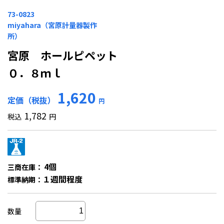
73-0823
miyahara（宮原計量器製作
所）
宮原 ホールピペット
０．８ｍｌ
1,620
定価（税抜）
円
1,782
税込
円
4個
三商在庫：
１週間程度
標準納期：
数量