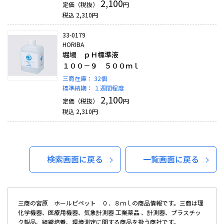
2,100
定価（税抜）
円
税込
2,310
円
33-0179
HORIBA
堀場 ｐＨ標準液
１００－９ ５００ｍｌ
三商在庫：
32個
標準納期：
１週間程度
2,100
定価（税抜）
円
税込
2,310
円
検索画面に戻る
一覧画面に戻る
三商の宮原 ホールピペット ０．８ｍｌの商品情報です。三商は理
化学機器、医療用機器、気象計測器 工業薬品 、計測器、プラスチッ
ク製品、組織培養、環境測定に関する商品を扱う商社です。