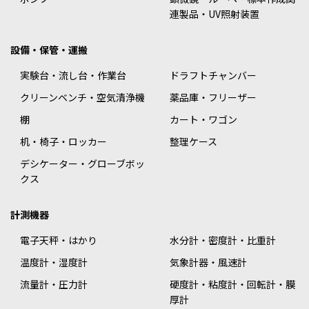
連製品・UV照射装置
設備・保管・運搬
実験台・流し台・作業台
ドラフトチャンバー
クリーンベンチ・空気清浄機
薬品庫・フリーザー
棚
カート・ワゴン
机・椅子・ロッカー
整理ケース
デシケーター・グローブボッ
クス
計測機器
電子天秤・はかり
水分計・密度計・比重計
温度計・湿度計
気象計器・風速計
流量計・圧力計
硬度計・粘度計・回転計・膜
厚計