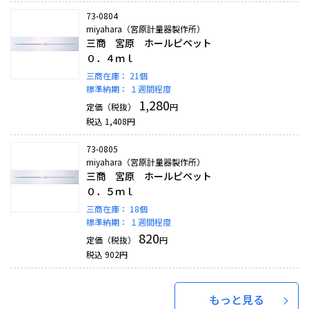
73-0804
miyahara（宮原計量器製作所）
三商 宮原 ホールピペット
０．４ｍｌ
三商在庫：
21個
標準納期：
１週間程度
1,280
定価（税抜）
円
税込
1,408
円
73-0805
miyahara（宮原計量器製作所）
三商 宮原 ホールピペット
０．５ｍｌ
三商在庫：
18個
標準納期：
１週間程度
820
定価（税抜）
円
税込
902
円
もっと見る