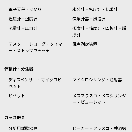
電子天秤・はかり
水分計・密度計・比重計
温度計・湿度計
気象計器・風速計
流量計・圧力計
硬度計・粘度計・回転計・膜
厚計
テスター・レコーダ・タイマ
融点測定装置
ー・ストップウォッチ
体積計・分注器
ディスペンサー・マイクロピ
マイクロシリンジ・注射器
ペット
ピペット
メスフラスコ・メスシリンダ
ー・ビューレット
ガラス器具
分析用試験器具
ビーカー・フラスコ・共通摺