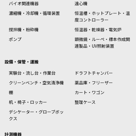
バイオ関連機器
遠心機
濃縮機・冷却機・循環装置
恒温槽・ホットプレート・温
度コントローラー
撹拌機・粉砕機
恒温器・乾燥器・電気炉
ポンプ
顕微鏡・ルーペ・標本作成関
連製品・UV照射装置
設備・保管・運搬
実験台・流し台・作業台
ドラフトチャンバー
クリーンベンチ・空気清浄機
薬品庫・フリーザー
棚
カート・ワゴン
机・椅子・ロッカー
整理ケース
デシケーター・グローブボッ
クス
計測機器