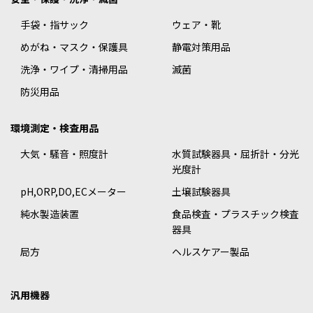
手袋・指サック
ウェア・靴
めがね・マスク・保護具
静電対策用品
洗浄・ワイプ・清掃用品
滅菌
防災用品
環境測定・検査用品
大気・騒音・照度計
水質試験器具・屈折計・分光
光度計
pH,ORP,DO,ECメーター
土壌試験器具
純水製造装置
食品検査・プラスチック検査
器具
局方
ヘルスケアー製品
汎用機器