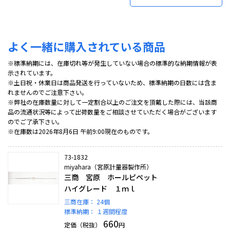
よく一緒に購入されている商品
※標準納期には、在庫切れ等が発生していない場合の標準的な納期情報が表
示されています。
※土日祝・休業日は商品発送を行っていないため、標準納期の日数には含ま
れませんのでご注意下さい。
※弊社の在庫数量に対して一定割合以上のご注文を頂戴した際には、当該商
品の流通状況等によって出荷数量をご相談させていただく場合がございます
のでご了承下さい。
※在庫数は2026年8月6日 午前9:00現在のものです。
73-1832
miyahara（宮原計量器製作所）
三商 宮原 ホールピペット
ハイグレード １ｍｌ
三商在庫：
24個
標準納期：
１週間程度
660
定価（税抜）
円