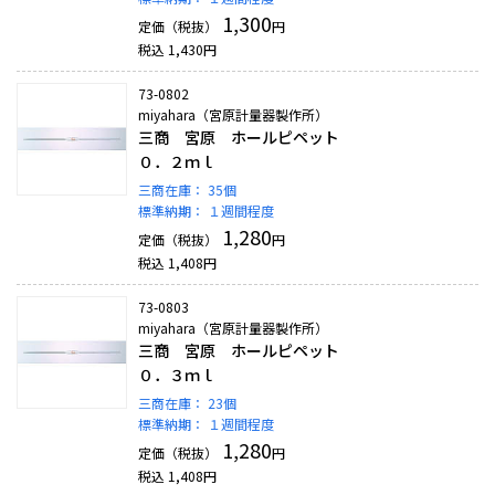
1,300
定価（税抜）
円
税込
1,430
円
73-0802
miyahara（宮原計量器製作所）
三商 宮原 ホールピペット
０．２ｍｌ
三商在庫：
35個
標準納期：
１週間程度
1,280
定価（税抜）
円
税込
1,408
円
73-0803
miyahara（宮原計量器製作所）
三商 宮原 ホールピペット
０．３ｍｌ
三商在庫：
23個
標準納期：
１週間程度
1,280
定価（税抜）
円
税込
1,408
円