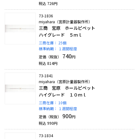
税込
726
円
73-1836
miyahara（宮原計量器製作所）
三商 宮原 ホールピペット
ハイグレード ５ｍｌ
三商在庫：
25個
標準納期：
１週間程度
740
定価（税抜）
円
税込
814
円
73-1841
miyahara（宮原計量器製作所）
三商 宮原 ホールピペット
ハイグレード １０ｍｌ
三商在庫：
10個
標準納期：
１週間程度
900
定価（税抜）
円
税込
990
円
73-1834