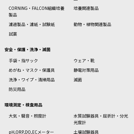
CORNING・FALCON組織培養
培養関連製品
製品
濾過製品・濾紙・試験紙
動物・植物関連製品
試薬
安全・保護・洗浄・滅菌
手袋・指サック
ウェア・靴
めがね・マスク・保護具
静電対策用品
洗浄・ワイプ・清掃用品
滅菌
防災用品
環境測定・検査用品
大気・騒音・照度計
水質試験器具・屈折計・分光
光度計
pH,ORP,DO,ECメーター
土壌試験器具