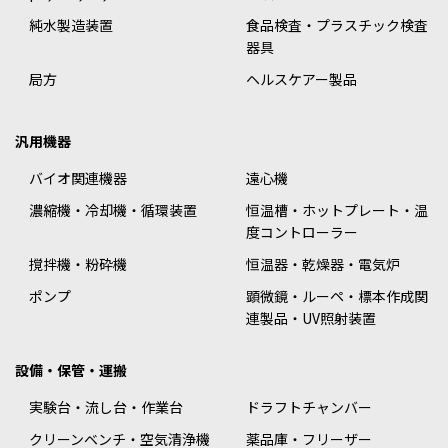
純水製造装置
食品検査・プラスチック検査
器具
局方
ヘルスケアー製品
汎用機器
バイオ関連機器
遠心機
濃縮機・冷却機・循環装置
恒温槽・ホットプレート・温
度コントローラー
撹拌機・粉砕機
恒温器・乾燥器・電気炉
ポンプ
顕微鏡・ルーペ・標本作成関
連製品・UV照射装置
設備・保管・運搬
実験台・流し台・作業台
ドラフトチャンバー
クリーンベンチ・空気清浄機
薬品庫・フリーザー