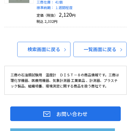
三商在庫：
41個
標準納期：
１週間程度
2,120
定価（税抜）
円
税込
2,332
円
検索画面に戻る
一覧画面に戻る
三商の石油類試験用 温度計 ＤＩＳＴ－８の商品情報です。三商は
理化学機器、医療用機器、気象計測器 工業薬品 、計測器、プラスチ
ック製品、組織培養、環境測定に関する商品を扱う商社です。
お問い合わせ