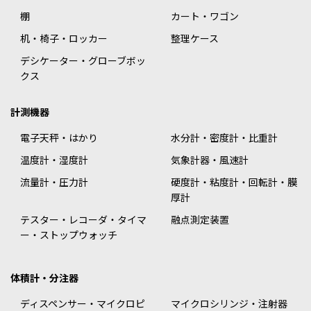
棚
カート・ワゴン
机・椅子・ロッカー
整理ケース
デシケーター・グローブボッ
クス
計測機器
電子天秤・はかり
水分計・密度計・比重計
温度計・湿度計
気象計器・風速計
流量計・圧力計
硬度計・粘度計・回転計・膜
厚計
テスター・レコーダ・タイマ
融点測定装置
ー・ストップウォッチ
体積計・分注器
ディスペンサー・マイクロピ
マイクロシリンジ・注射器