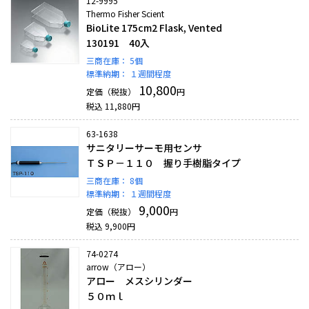
12-9995
Thermo Fisher Scient
BioLite 175cm2 Flask, Vented
130191 40入
三商在庫：
5個
標準納期：
１週間程度
10,800
定価（税抜）
円
税込
11,880
円
63-1638
サニタリーサーモ用センサ
ＴＳＰ－１１０ 握り手樹脂タイプ
三商在庫：
8個
標準納期：
１週間程度
9,000
定価（税抜）
円
税込
9,900
円
74-0274
arrow（アロー）
アロー メスシリンダー
５０ｍｌ