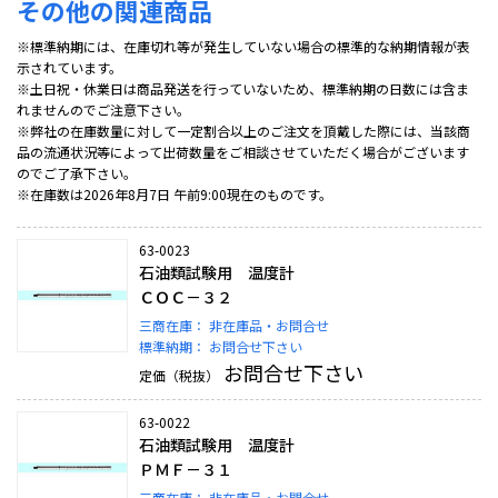
その他の関連商品
※標準納期には、在庫切れ等が発生していない場合の標準的な納期情報が表
示されています。
※土日祝・休業日は商品発送を行っていないため、標準納期の日数には含ま
れませんのでご注意下さい。
※弊社の在庫数量に対して一定割合以上のご注文を頂戴した際には、当該商
品の流通状況等によって出荷数量をご相談させていただく場合がございます
のでご了承下さい。
※在庫数は2026年8月7日 午前9:00現在のものです。
63-0023
石油類試験用 温度計
ＣＯＣ－３２
三商在庫：
非在庫品・お問合せ
標準納期：
お問合せ下さい
お問合せ下さい
定価（税抜）
63-0022
石油類試験用 温度計
ＰＭＦ－３１
三商在庫：
非在庫品・お問合せ