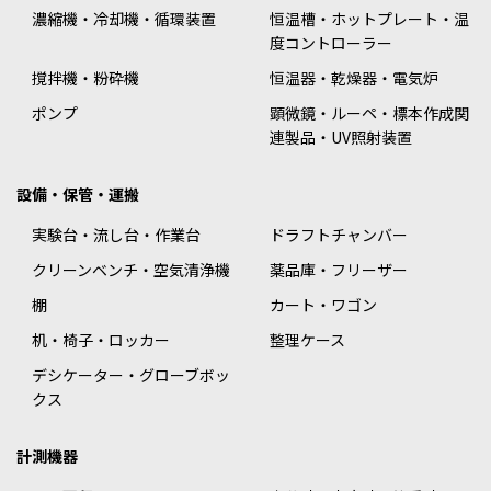
濃縮機・冷却機・循環装置
恒温槽・ホットプレート・温
度コントローラー
撹拌機・粉砕機
恒温器・乾燥器・電気炉
ポンプ
顕微鏡・ルーペ・標本作成関
連製品・UV照射装置
設備・保管・運搬
実験台・流し台・作業台
ドラフトチャンバー
クリーンベンチ・空気清浄機
薬品庫・フリーザー
棚
カート・ワゴン
机・椅子・ロッカー
整理ケース
デシケーター・グローブボッ
クス
計測機器