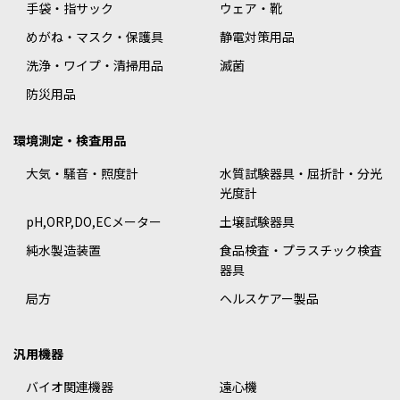
手袋・指サック
ウェア・靴
めがね・マスク・保護具
静電対策用品
洗浄・ワイプ・清掃用品
滅菌
防災用品
環境測定・検査用品
大気・騒音・照度計
水質試験器具・屈折計・分光
光度計
pH,ORP,DO,ECメーター
土壌試験器具
純水製造装置
食品検査・プラスチック検査
器具
局方
ヘルスケアー製品
汎用機器
バイオ関連機器
遠心機