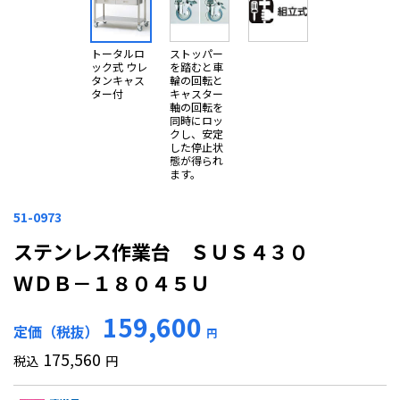
トータルロ
ストッパー
ック式 ウレ
を踏むと車
タンキャス
輪の回転と
ター付
キャスター
軸の回転を
同時にロッ
クし、安定
した停止状
態が得られ
ます。
51-0973
ステンレス作業台 ＳＵＳ４３０
ＷＤＢ－１８０４５Ｕ
159,600
定価（税抜）
円
175,560
税込
円