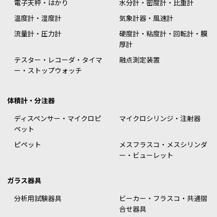
電子天秤・はかり
水分計・密度計・比重計
温度計・湿度計
気象計器・風速計
流量計・圧力計
硬度計・粘度計・回転計・膜
厚計
テスター・レコーダ・タイマ
融点測定装置
ー・ストップウォッチ
体積計・分注器
ディスペンサー・マイクロピ
マイクロシリンジ・注射器
ペット
ピペット
メスフラスコ・メスシリンダ
ー・ビューレット
ガラス器具
分析用試験器具
ビーカー・フラスコ・共通摺
合せ器具