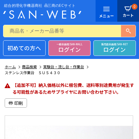
0
一般会員様/SAN-MALL
販売店会員様/SAN-NET
初めての方へ
ログイン
ログイン
ホーム
商品検索
実験台・流し台・作業台
ステンレス作業台 ＳＵＳ４３０
【追加不可】納入価格以外に梱包費、送料等別途費用が発生す
る可能性があるためサプライヤにお問い合わせ下さい。
印刷