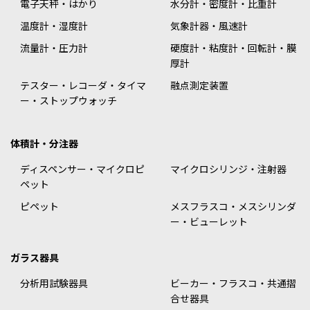
電子天秤・はかり
水分計・密度計・比重計
温度計・湿度計
気象計器・風速計
流量計・圧力計
硬度計・粘度計・回転計・膜
厚計
テスター・レコーダ・タイマ
融点測定装置
ー・ストップウォッチ
体積計・分注器
ディスペンサー・マイクロピ
マイクロシリンジ・注射器
ペット
ピペット
メスフラスコ・メスシリンダ
ー・ビューレット
ガラス器具
分析用試験器具
ビーカー・フラスコ・共通摺
合せ器具