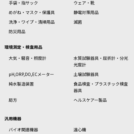
手袋・指サック
ウェア・靴
めがね・マスク・保護具
静電対策用品
洗浄・ワイプ・清掃用品
滅菌
防災用品
環境測定・検査用品
大気・騒音・照度計
水質試験器具・屈折計・分光
光度計
pH,ORP,DO,ECメーター
土壌試験器具
純水製造装置
食品検査・プラスチック検査
器具
局方
ヘルスケアー製品
汎用機器
バイオ関連機器
遠心機