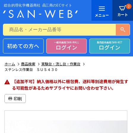
0
一般会員様/SAN-MALL
販売店会員様/SAN-NET
初めての方へ
ログイン
ログイン
ホーム
商品検索
実験台・流し台・作業台
ステンレス作業台 ＳＵＳ４３０
【追加不可】納入価格以外に梱包費、送料等別途費用が発生す
る可能性があるためサプライヤにお問い合わせ下さい。
印刷