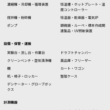
濃縮機・冷却機・循環装置
恒温槽・ホットプレート・温
度コントローラー
撹拌機・粉砕機
恒温器・乾燥器・電気炉
ポンプ
顕微鏡・ルーペ・標本作成関
連製品・UV照射装置
設備・保管・運搬
実験台・流し台・作業台
ドラフトチャンバー
クリーンベンチ・空気清浄機
薬品庫・フリーザー
棚
カート・ワゴン
机・椅子・ロッカー
整理ケース
デシケーター・グローブボッ
クス
計測機器