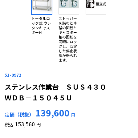
トータルロ
ストッパー
ック式 ウレ
を踏むと車
タンキャス
輪の回転と
ター付
キャスター
軸の回転を
同時にロッ
クし、安定
した停止状
態が得られ
ます。
51-0972
ステンレス作業台 ＳＵＳ４３０
ＷＤＢ－１５０４５Ｕ
139,600
定価（税抜）
円
153,560
税込
円