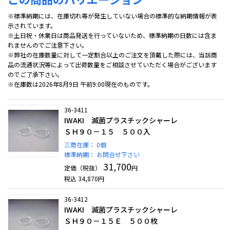
※標準納期には、在庫切れ等が発生していない場合の標準的な納期情報が表
示されています。
※土日祝・休業日は商品発送を行っていないため、標準納期の日数には含ま
れませんのでご注意下さい。
※弊社の在庫数量に対して一定割合以上のご注文を頂戴した際には、当該商
品の流通状況等によって出荷数量をご相談させていただく場合がございます
のでご了承下さい。
※在庫数は2026年8月9日 午前9:00現在のものです。
36-3411
IWAKI 滅菌プラスチックシャーレ
ＳＨ９０－１５ ５００入
三商在庫：
0個
標準納期：
お問合せ下さい
31,700
定価（税抜）
円
税込
34,870
円
36-3412
IWAKI 滅菌プラスチックシャーレ
ＳＨ９０－１５Ｅ ５００枚