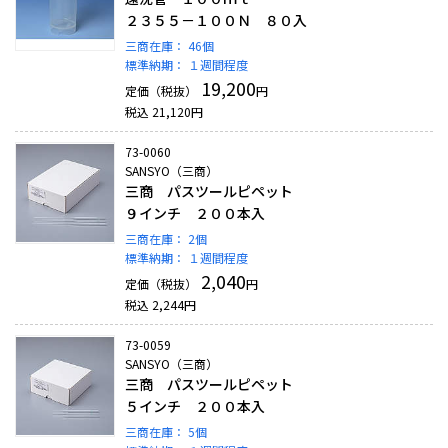
２３５５－１００Ｎ ８０入
三商在庫：
46個
標準納期：
１週間程度
19,200
定価（税抜）
円
税込
21,120
円
73-0060
SANSYO（三商）
三商 パスツールピペット
９インチ ２００本入
三商在庫：
2個
標準納期：
１週間程度
2,040
定価（税抜）
円
税込
2,244
円
73-0059
SANSYO（三商）
三商 パスツールピペット
５インチ ２００本入
三商在庫：
5個