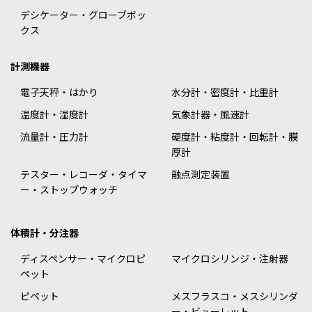
デシケーター・グローブボッ
クス
計測機器
電子天秤・はかり
水分計・密度計・比重計
温度計・湿度計
気象計器・風速計
流量計・圧力計
硬度計・粘度計・回転計・膜
厚計
テスター・レコーダ・タイマ
融点測定装置
ー・ストップウォッチ
体積計・分注器
ディスペンサー・マイクロピ
マイクロシリンジ・注射器
ペット
ピペット
メスフラスコ・メスシリンダ
ー・ビューレット