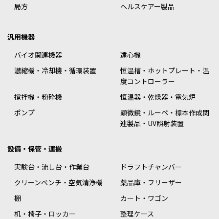
局方
ヘルスケアー製品
汎用機器
バイオ関連機器
遠心機
濃縮機・冷却機・循環装置
恒温槽・ホットプレート・温
度コントローラー
撹拌機・粉砕機
恒温器・乾燥器・電気炉
ポンプ
顕微鏡・ルーペ・標本作成関
連製品・UV照射装置
設備・保管・運搬
実験台・流し台・作業台
ドラフトチャンバー
クリーンベンチ・空気清浄機
薬品庫・フリーザー
棚
カート・ワゴン
机・椅子・ロッカー
整理ケース