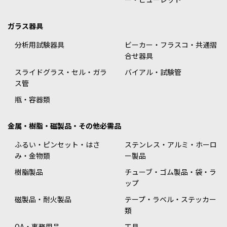
ガラス器具
分析用試験器具
ビーカー・フラスコ・共通摺
合せ器具
スライドグラス・セル・ガラ
バイアル・試験管
ス管
瓶・容器類
金属・樹脂・磁製品・その他必需品
ふるい・ピンセット・はさ
ステンレス・アルミ・ホーロ
み・金物類
ー製品
樹脂製品
チューブ・ゴム製品・袋・ラ
ップ
磁製品・耐火製品
テープ・ラベル・ステッカー
類
OA・事務用品
工具