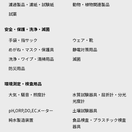
濾過製品・濾紙・試験紙
動物・植物関連製品
試薬
安全・保護・洗浄・滅菌
手袋・指サック
ウェア・靴
めがね・マスク・保護具
静電対策用品
洗浄・ワイプ・清掃用品
滅菌
防災用品
環境測定・検査用品
大気・騒音・照度計
水質試験器具・屈折計・分光
光度計
pH,ORP,DO,ECメーター
土壌試験器具
純水製造装置
食品検査・プラスチック検査
器具