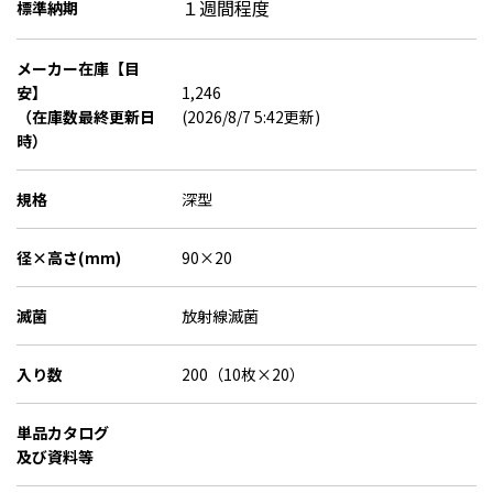
１週間程度
標準納期
メーカー在庫【目
安】
1,246
（在庫数最終更新日
(2026/8/7 5:42更新)
時）
規格
深型
径×高さ(mm)
90×20
滅菌
放射線滅菌
入り数
200（10枚×20）
単品カタログ
及び資料等