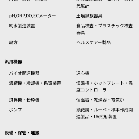
光度計
pH,ORP,DO,ECメーター
土壌試験器具
純水製造装置
食品検査・プラスチック検査
器具
局方
ヘルスケアー製品
汎用機器
バイオ関連機器
遠心機
濃縮機・冷却機・循環装置
恒温槽・ホットプレート・温
度コントローラー
撹拌機・粉砕機
恒温器・乾燥器・電気炉
ポンプ
顕微鏡・ルーペ・標本作成関
連製品・UV照射装置
設備・保管・運搬