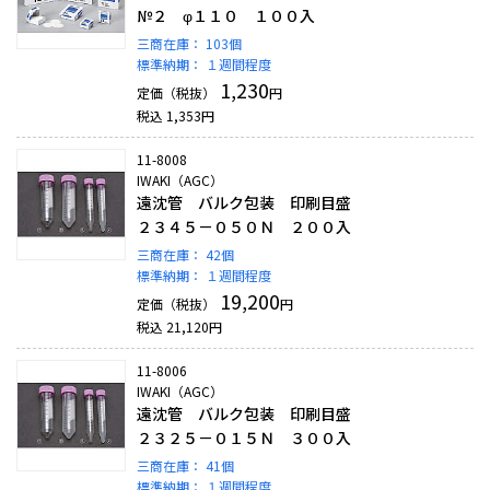
№２ φ１１０ １００入
三商在庫：
103個
標準納期：
１週間程度
1,230
定価（税抜）
円
税込
1,353
円
11-8008
IWAKI（AGC）
遠沈管 バルク包装 印刷目盛
２３４５－０５０Ｎ ２００入
三商在庫：
42個
標準納期：
１週間程度
19,200
定価（税抜）
円
税込
21,120
円
11-8006
IWAKI（AGC）
遠沈管 バルク包装 印刷目盛
２３２５－０１５Ｎ ３００入
三商在庫：
41個
標準納期：
１週間程度