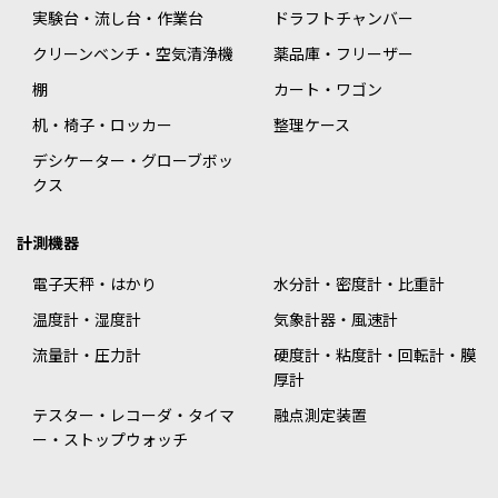
実験台・流し台・作業台
ドラフトチャンバー
クリーンベンチ・空気清浄機
薬品庫・フリーザー
棚
カート・ワゴン
机・椅子・ロッカー
整理ケース
デシケーター・グローブボッ
クス
計測機器
電子天秤・はかり
水分計・密度計・比重計
温度計・湿度計
気象計器・風速計
流量計・圧力計
硬度計・粘度計・回転計・膜
厚計
テスター・レコーダ・タイマ
融点測定装置
ー・ストップウォッチ