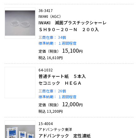
36-3417
IWAKI（AGC）
IWAKI 滅菌プラスチックシャーレ
ＳＨ９０－２０－Ｎ ２００入
三商在庫：
34個
標準納期：
１週間程度
15,100
定価（税抜）
円
税込
16,610
円
64-1032
普通チャート紙 ５本入
セコニック ＨＥＧＡ
三商在庫：
26個
標準納期：
１週間程度
12,000
定価（税抜）
円
税込
13,200
円
15-4004
アドバンテック東洋
アドバンテック 定性濾紙