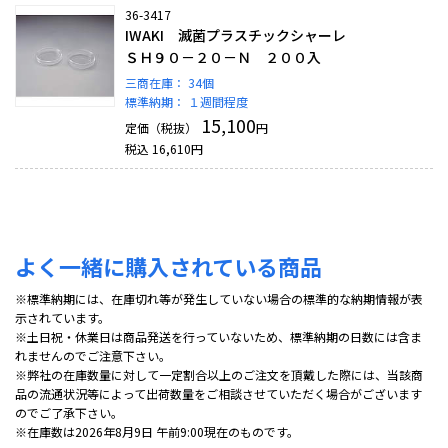
36-3417
IWAKI 滅菌プラスチックシャーレ
ＳＨ９０－２０－Ｎ ２００入
三商在庫：
34個
標準納期：
１週間程度
15,100
定価（税抜）
円
税込
16,610
円
よく一緒に購入されている商品
※標準納期には、在庫切れ等が発生していない場合の標準的な納期情報が表
示されています。
※土日祝・休業日は商品発送を行っていないため、標準納期の日数には含ま
れませんのでご注意下さい。
※弊社の在庫数量に対して一定割合以上のご注文を頂戴した際には、当該商
品の流通状況等によって出荷数量をご相談させていただく場合がございます
のでご了承下さい。
※在庫数は2026年8月9日 午前9:00現在のものです。