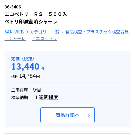
36-3406
エコペトリ ＲＳ ５００入
ぺトリ印滅菌済シャーレ
SAN-WEB
カテゴリー一覧
食品検査・プラスチック検査器具
＃シャーレ
＃エコペトリ
定価（税抜）
13,440
円
14,784
税込
円
9個
三商在庫：
１週間程度
標準納期 ：
商品詳細へ