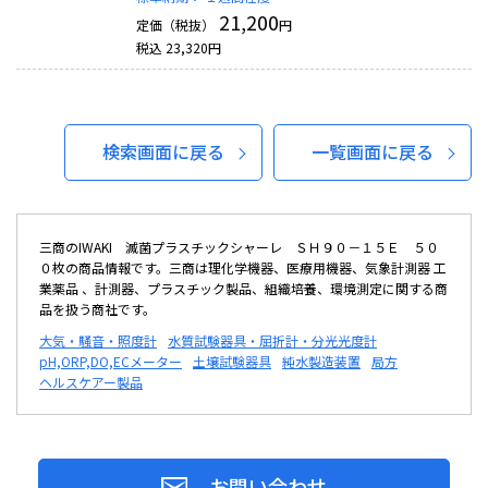
21,200
定価（税抜）
円
税込
23,320
円
検索画面に戻る
一覧画面に戻る
三商のIWAKI 滅菌プラスチックシャーレ ＳＨ９０－１５Ｅ ５０
０枚の商品情報です。三商は理化学機器、医療用機器、気象計測器 工
業薬品 、計測器、プラスチック製品、組織培養、環境測定に関する商
品を扱う商社です。
大気・騒音・照度計
水質試験器具・屈折計・分光光度計
pH,ORP,DO,ECメーター
土壌試験器具
純水製造装置
局方
ヘルスケアー製品
お問い合わせ