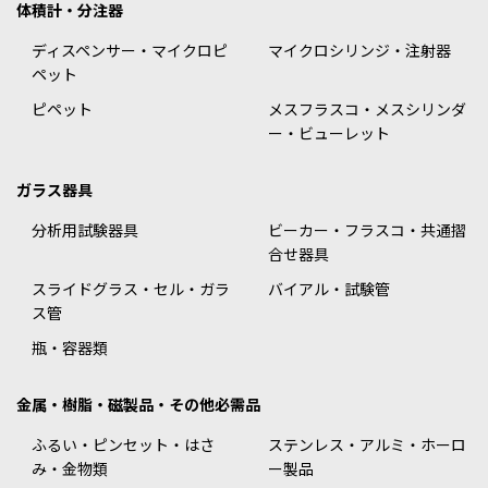
体積計・分注器
ディスペンサー・マイクロピ
マイクロシリンジ・注射器
ペット
ピペット
メスフラスコ・メスシリンダ
ー・ビューレット
ガラス器具
分析用試験器具
ビーカー・フラスコ・共通摺
合せ器具
スライドグラス・セル・ガラ
バイアル・試験管
ス管
瓶・容器類
金属・樹脂・磁製品・その他必需品
ふるい・ピンセット・はさ
ステンレス・アルミ・ホーロ
み・金物類
ー製品