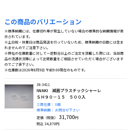
この商品のバリエーション
※標準納期には、在庫切れ等が発生していない場合の標準的な納期情報が表
示されています。
※土日祝・休業日は商品発送を行っていないため、標準納期の日数には含ま
れませんのでご注意下さい。
※弊社の在庫数量に対して一定割合以上のご注文を頂戴した際には、当該商
品の流通状況等によって出荷数量をご相談させていただく場合がございます
のでご了承下さい。
※在庫数は2026年8月9日 午前9:00現在のものです。
36-3411
IWAKI 滅菌プラスチックシャーレ
ＳＨ９０－１５ ５００入
三商在庫：
0個
標準納期：
お問合せ下さい
31,700
定価（税抜）
円
税込
34,870
円