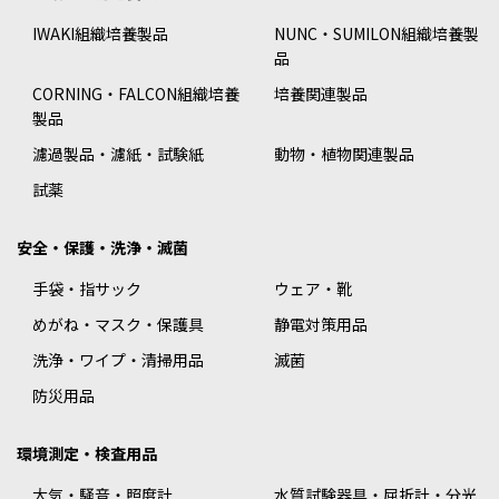
IWAKI組織培養製品
NUNC・SUMILON組織培養製
品
CORNING・FALCON組織培養
培養関連製品
製品
濾過製品・濾紙・試験紙
動物・植物関連製品
試薬
安全・保護・洗浄・滅菌
手袋・指サック
ウェア・靴
めがね・マスク・保護具
静電対策用品
洗浄・ワイプ・清掃用品
滅菌
防災用品
環境測定・検査用品
大気・騒音・照度計
水質試験器具・屈折計・分光