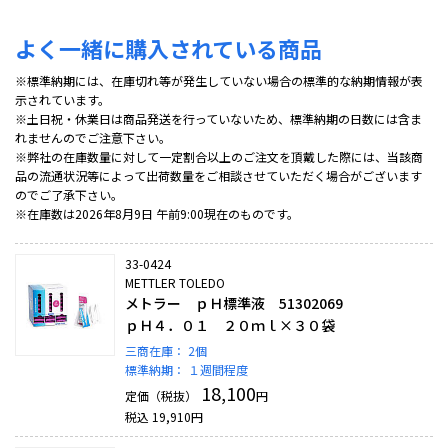
よく一緒に購入されている商品
※標準納期には、在庫切れ等が発生していない場合の標準的な納期情報が表
示されています。
※土日祝・休業日は商品発送を行っていないため、標準納期の日数には含ま
れませんのでご注意下さい。
※弊社の在庫数量に対して一定割合以上のご注文を頂戴した際には、当該商
品の流通状況等によって出荷数量をご相談させていただく場合がございます
のでご了承下さい。
※在庫数は2026年8月9日 午前9:00現在のものです。
33-0424
METTLER TOLEDO
メトラー ｐＨ標準液 51302069
ｐＨ４．０１ ２０ｍｌ×３０袋
三商在庫：
2個
標準納期：
１週間程度
18,100
定価（税抜）
円
税込
19,910
円