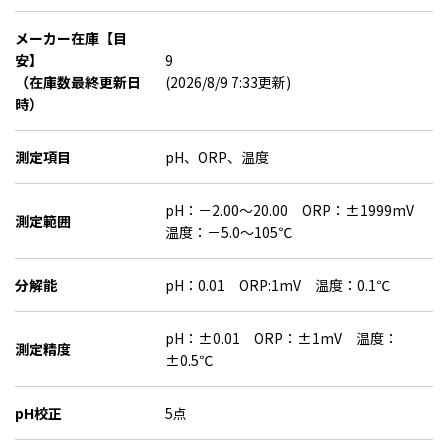
メーカー在庫【目
安】
9
（在庫数最終更新日
(2026/8/9 7:33更新)
時）
測定項目
pH、ORP、温度
pH：－2.00～20.00 ORP：±1999mV
測定範囲
温度：－5.0～105℃
分解能
pH：0.01 ORP:1mV 温度：0.1℃
pH：±0.01 ORP：±1mV 温度：
測定精度
±0.5℃
pH校正
5点