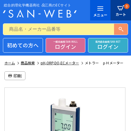
0
一般会員様/SAN-MALL
販売店会員様/SAN-NET
初めての方へ
ログイン
ログイン
ホーム
商品検索
pH,ORP,DO,ECメーター
メトラー ｐＨメーター
印刷