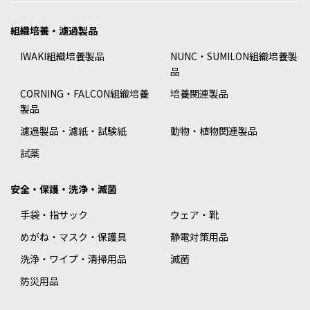
組織培養・濾過製品
IWAKI組織培養製品
NUNC・SUMILON組織培養製
品
CORNING・FALCON組織培養
培養関連製品
製品
濾過製品・濾紙・試験紙
動物・植物関連製品
試薬
安全・保護・洗浄・滅菌
手袋・指サック
ウェア・靴
めがね・マスク・保護具
静電対策用品
洗浄・ワイプ・清掃用品
滅菌
防災用品