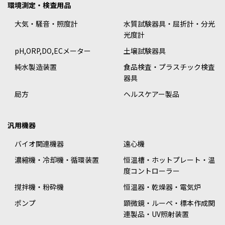
環境測定・検査用品
大気・騒音・照度計
水質試験器具・屈折計・分光
光度計
pH,ORP,DO,ECメーター
土壌試験器具
純水製造装置
食品検査・プラスチック検査
器具
局方
ヘルスケアー製品
汎用機器
バイオ関連機器
遠心機
濃縮機・冷却機・循環装置
恒温槽・ホットプレート・温
度コントローラー
撹拌機・粉砕機
恒温器・乾燥器・電気炉
ポンプ
顕微鏡・ルーペ・標本作成関
連製品・UV照射装置