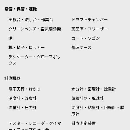
設備・保管・運搬
実験台・流し台・作業台
ドラフトチャンバー
クリーンベンチ・空気清浄機
薬品庫・フリーザー
棚
カート・ワゴン
机・椅子・ロッカー
整理ケース
デシケーター・グローブボッ
クス
計測機器
電子天秤・はかり
水分計・密度計・比重計
温度計・湿度計
気象計器・風速計
流量計・圧力計
硬度計・粘度計・回転計・膜
厚計
テスター・レコーダ・タイマ
融点測定装置
ー・ストップウォッチ