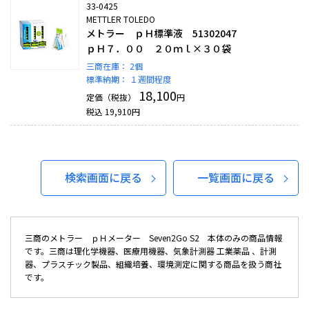
33-0425
METTLER TOLEDO
メトラー ｐＨ標準液 51302047
ｐＨ７．００ ２０ｍｌ×３０袋
三商在庫：
2個
標準納期：
１週間程度
18,100
定価（税抜）
円
税込
19,910
円
検索画面に戻る
一覧画面に戻る
三商のメトラー ｐＨメーター Seven2Go S2 本体のみの商品情報
です。三商は理化学機器、医療用機器、気象計測器 工業薬品 、計測
器、プラスチック製品、組織培養、環境測定に関する商品を扱う商社
です。