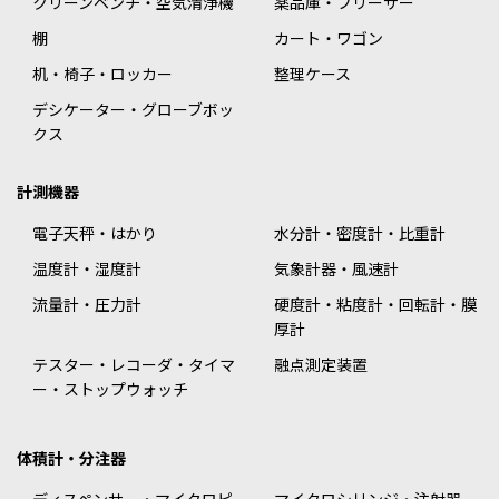
クリーンベンチ・空気清浄機
薬品庫・フリーザー
棚
カート・ワゴン
机・椅子・ロッカー
整理ケース
デシケーター・グローブボッ
クス
計測機器
電子天秤・はかり
水分計・密度計・比重計
温度計・湿度計
気象計器・風速計
流量計・圧力計
硬度計・粘度計・回転計・膜
厚計
テスター・レコーダ・タイマ
融点測定装置
ー・ストップウォッチ
体積計・分注器