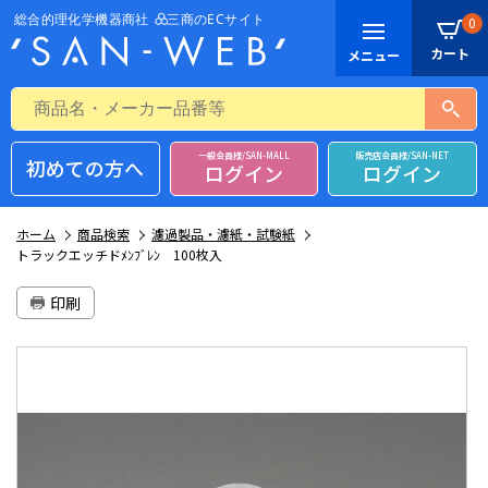
0
一般会員様/SAN-MALL
販売店会員様/SAN-NET
初めての方へ
ログイン
ログイン
ホーム
商品検索
濾過製品・濾紙・試験紙
トラックエッチドﾒﾝﾌﾞﾚﾝ 100枚入
印刷