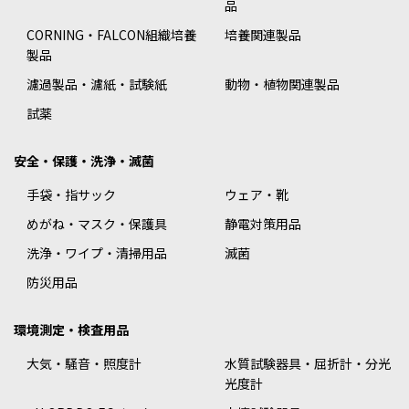
品
CORNING・FALCON組織培養
培養関連製品
製品
濾過製品・濾紙・試験紙
動物・植物関連製品
試薬
安全・保護・洗浄・滅菌
手袋・指サック
ウェア・靴
めがね・マスク・保護具
静電対策用品
洗浄・ワイプ・清掃用品
滅菌
防災用品
環境測定・検査用品
大気・騒音・照度計
水質試験器具・屈折計・分光
光度計