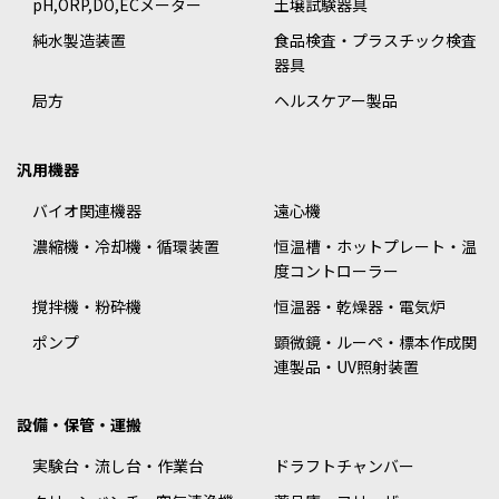
pH,ORP,DO,ECメーター
土壌試験器具
純水製造装置
食品検査・プラスチック検査
器具
局方
ヘルスケアー製品
汎用機器
バイオ関連機器
遠心機
濃縮機・冷却機・循環装置
恒温槽・ホットプレート・温
度コントローラー
撹拌機・粉砕機
恒温器・乾燥器・電気炉
ポンプ
顕微鏡・ルーペ・標本作成関
連製品・UV照射装置
設備・保管・運搬
実験台・流し台・作業台
ドラフトチャンバー