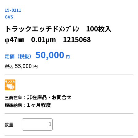
15-0211
GVS
トラックエッチドﾒﾝﾌﾞﾚﾝ 100枚入
φ47㎜ 0.01μm 1215068
50,000
定価（税抜）
円
55,000
税込
円
非在庫品・お問合せ
三商在庫：
１ヶ月程度
標準納期：
数量