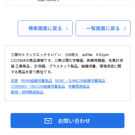
検索画面に戻る
一覧画面に戻る
三商のトラックエッチドﾒﾝﾌﾞﾚﾝ 100枚入 φ47㎜ 0.01μm
1215068の商品情報です。三商は理化学機器、医療用機器、気象計測
器 工業薬品 、計測器、プラスチック製品、組織培養、環境測定に関
する商品を扱う商社です。
試薬
IWAKI組織培養製品
NUNC・SUMILON組織培養製品
CORNING・FALCON組織培養製品
培養関連製品
動物・植物関連製品
お問い合わせ