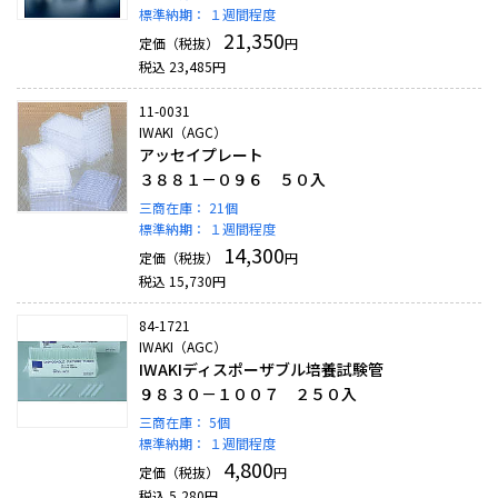
標準納期：
１週間程度
21,350
定価（税抜）
円
税込
23,485
円
11-0031
IWAKI（AGC）
アッセイプレート
３８８１－０９６ ５０入
三商在庫：
21個
標準納期：
１週間程度
14,300
定価（税抜）
円
税込
15,730
円
84-1721
IWAKI（AGC）
IWAKIディスポーザブル培養試験管
９８３０－１００７ ２５０入
三商在庫：
5個
標準納期：
１週間程度
4,800
定価（税抜）
円
税込
5,280
円