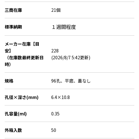
三商在庫
21個
１週間程度
標準納期
メーカー在庫【目
安】
228
（在庫数最終更新日
(2026/8/7 5:42更新)
時）
規格
96孔、平底、蓋なし
孔径×深さ(mm)
6.4×10.8
孔容量(ml)
0.35
外箱入数
50