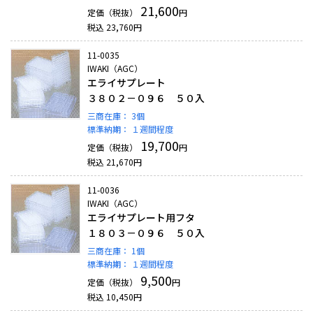
21,600
定価（税抜）
円
税込
23,760
円
11-0035
IWAKI（AGC）
エライサプレート
３８０２－０９６ ５０入
三商在庫：
3個
標準納期：
１週間程度
19,700
定価（税抜）
円
税込
21,670
円
11-0036
IWAKI（AGC）
エライサプレート用フタ
１８０３－０９６ ５０入
三商在庫：
1個
標準納期：
１週間程度
9,500
定価（税抜）
円
税込
10,450
円