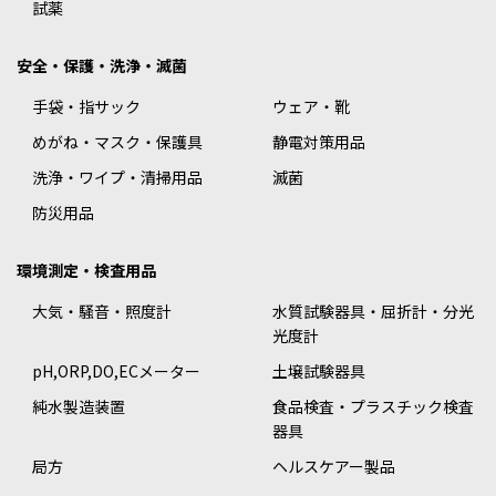
試薬
安全・保護・洗浄・滅菌
手袋・指サック
ウェア・靴
めがね・マスク・保護具
静電対策用品
洗浄・ワイプ・清掃用品
滅菌
防災用品
環境測定・検査用品
大気・騒音・照度計
水質試験器具・屈折計・分光
光度計
pH,ORP,DO,ECメーター
土壌試験器具
純水製造装置
食品検査・プラスチック検査
器具
局方
ヘルスケアー製品