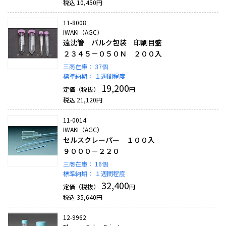
税込
10,450
円
11-8008
IWAKI（AGC）
遠沈管 バルク包装 印刷目盛
２３４５－０５０Ｎ ２００入
三商在庫：
37個
標準納期：
１週間程度
19,200
定価（税抜）
円
税込
21,120
円
11-0014
IWAKI（AGC）
セルスクレーパー １００入
９０００－２２０
三商在庫：
16個
標準納期：
１週間程度
32,400
定価（税抜）
円
税込
35,640
円
12-9962