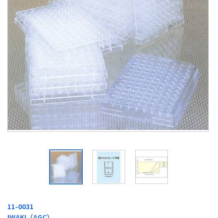
11-0031
IWAKI（AGC）