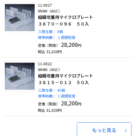
11-0027
IWAKI（AGC）
組織培養用マイクロプレート
３８７０－０９６ ５０入
三商在庫：
8個
標準納期：
１週間程度
28,200
定価（税抜）
円
税込
31,020
円
11-0022
IWAKI（AGC）
組織培養用マイクロプレート
３８１５－０１２ ５０入
三商在庫：
45個
標準納期：
１週間程度
28,200
定価（税抜）
円
税込
31,020
円
もっと見る