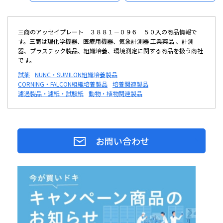
三商のアッセイプレート ３８８１－０９６ ５０入の商品情報で
す。三商は理化学機器、医療用機器、気象計測器 工業薬品 、計測
器、プラスチック製品、組織培養、環境測定に関する商品を扱う商社
です。
試薬
NUNC・SUMILON組織培養製品
CORNING・FALCON組織培養製品
培養関連製品
濾過製品・濾紙・試験紙
動物・植物関連製品
お問い合わせ