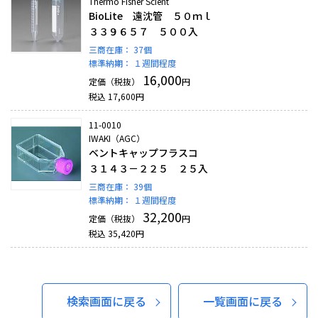
Thermo Fisher Scient
BioLite 遠沈管 ５０ｍｌ
３３９６５７ ５００入
三商在庫：
37個
標準納期：
１週間程度
16,000
定価（税抜）
円
税込
17,600
円
11-0010
IWAKI（AGC）
ベントキャップフラスコ
３１４３－２２５ ２５入
三商在庫：
39個
標準納期：
１週間程度
32,200
定価（税抜）
円
税込
35,420
円
検索画面に戻る
一覧画面に戻る