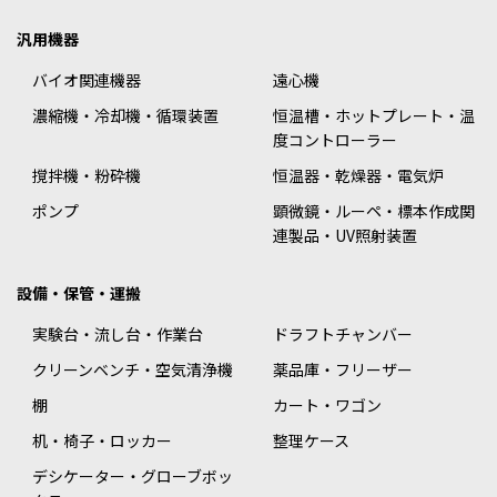
汎用機器
バイオ関連機器
遠心機
濃縮機・冷却機・循環装置
恒温槽・ホットプレート・温
度コントローラー
撹拌機・粉砕機
恒温器・乾燥器・電気炉
ポンプ
顕微鏡・ルーペ・標本作成関
連製品・UV照射装置
設備・保管・運搬
実験台・流し台・作業台
ドラフトチャンバー
クリーンベンチ・空気清浄機
薬品庫・フリーザー
棚
カート・ワゴン
机・椅子・ロッカー
整理ケース
デシケーター・グローブボッ