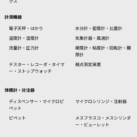
クス
計測機器
電子天秤・はかり
水分計・密度計・比重計
温度計・湿度計
気象計器・風速計
流量計・圧力計
硬度計・粘度計・回転計・膜
厚計
テスター・レコーダ・タイマ
融点測定装置
ー・ストップウォッチ
体積計・分注器
ディスペンサー・マイクロピ
マイクロシリンジ・注射器
ペット
ピペット
メスフラスコ・メスシリンダ
ー・ビューレット