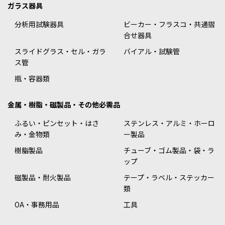
ガラス器具
分析用試験器具
ビーカー・フラスコ・共通摺
合せ器具
スライドグラス・セル・ガラ
バイアル・試験管
ス管
瓶・容器類
金属・樹脂・磁製品・その他必需品
ふるい・ピンセット・はさ
ステンレス・アルミ・ホーロ
み・金物類
ー製品
樹脂製品
チューブ・ゴム製品・袋・ラ
ップ
磁製品・耐火製品
テープ・ラベル・ステッカー
類
OA・事務用品
工具