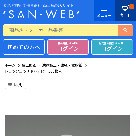
0
一般会員様/SAN-MALL
販売店会員様/SAN-NET
初めての方へ
ログイン
ログイン
ホーム
商品検索
濾過製品・濾紙・試験紙
トラックエッチドﾒﾝﾌﾞﾚﾝ 100枚入
印刷