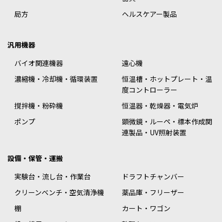
局方
ヘルスケアー製品
汎用機器
バイオ関連機器
遠心機
濃縮機・冷却機・循環装置
恒温槽・ホットプレート・温
度コントローラー
撹拌機・粉砕機
恒温器・乾燥器・電気炉
ポンプ
顕微鏡・ルーペ・標本作成関
連製品・UV照射装置
設備・保管・運搬
実験台・流し台・作業台
ドラフトチャンバー
クリーンベンチ・空気清浄機
薬品庫・フリーザー
棚
カート・ワゴン