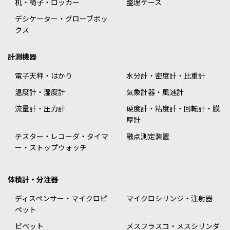
机・椅子・ロッカー
整理ケース
デシケーター・グローブボッ
クス
計測機器
電子天秤・はかり
水分計・密度計・比重計
温度計・湿度計
気象計器・風速計
流量計・圧力計
硬度計・粘度計・回転計・膜
厚計
テスター・レコーダ・タイマ
融点測定装置
ー・ストップウォッチ
体積計・分注器
ディスペンサー・マイクロピ
マイクロシリンジ・注射器
ペット
ピペット
メスフラスコ・メスシリンダ