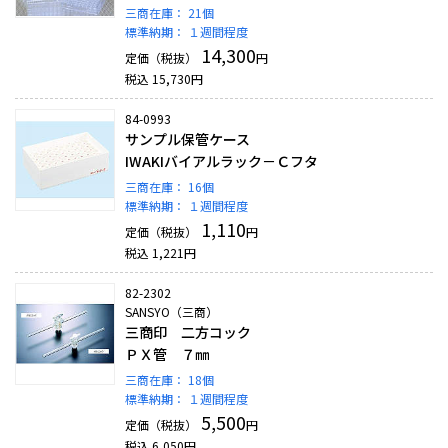
三商在庫：
21個
標準納期：
１週間程度
14,300
定価（税抜）
円
税込
15,730
円
84-0993
サンプル保管ケース
IWAKIバイアルラック－Ｃフタ
三商在庫：
16個
標準納期：
１週間程度
1,110
定価（税抜）
円
税込
1,221
円
82-2302
SANSYO（三商）
三商印 二方コック
ＰＸ管 ７㎜
三商在庫：
18個
標準納期：
１週間程度
5,500
定価（税抜）
円
税込
6,050
円