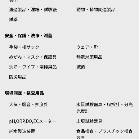
濾過製品・濾紙・試験紙
動物・植物関連製品
試薬
安全・保護・洗浄・滅菌
手袋・指サック
ウェア・靴
めがね・マスク・保護具
静電対策用品
洗浄・ワイプ・清掃用品
滅菌
防災用品
環境測定・検査用品
大気・騒音・照度計
水質試験器具・屈折計・分光
光度計
pH,ORP,DO,ECメーター
土壌試験器具
純水製造装置
食品検査・プラスチック検査
器具